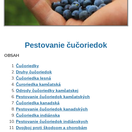
Pestovanie
čučoriedok
OBSAH
Čučoriedky
Druhy čučoriedok
Čučoriedka lesná
Čuroriedka kamčatská
Odrody čučoriedky kamčatskej
Pestovanie čučoriedok kamčatských
Čučoriedka kanadská
Pestovanie čučoriedok kanadských
Čučoriedka indiánska
Pestovanie čučoriedok indiánskych
Dvojboj proti škodcom a chorobám