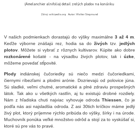
(Amelanchier alnifolia) detail zrelých plodov na konáriku
Zdroj: wikipedia.org Autor: Walter Siegmund
V našich podmienkach dorastajú do výšky maximálne
3 až 4 m
.
Keďže výborne znášajú rez, hodia sa do
živých
tzv.
jedlých
plotov
. Môžete si vybrať z rôznych kultivarov. Kúpite ako dobre
rozkonárené
košaté - na výsadbu živých plotov, tak i
úzke
,
môžeme povedať stĺpovité.
Plody
indiánskej čučoriedky sú niečo medzi čučoriedkami,
čiernymi ríbezľami a plodmi arónie. Dozrievajú od polovice júna.
Sú sladké, veľmi chutné, aromatické a plné zdraviu prospešných
látok. Tak ako u všetkých rastlín, aj tu existujú drobné rozdiely.
Nám z hľadiska chuti najviac vyhovuje odroda
Thiessen
, čo je
podľa nás asi najsladšia odroda. Z asi 30tich kríčkov máme jedlý
živý plot, ktorý príjemne rýchlo pribúda do výšky, šírky i na úrode.
Muchovník ponúka veľké množstvo odrôd a stojí za to vyskúšať si,
ktoré sú pre vás to pravé.