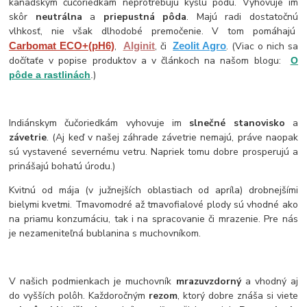
kanadským čučoriedkam neprotrebujú kyslú pôdu. Vyhovuje im
skôr
neutrálna
a
priepustná pôda
. Majú radi dostatočnú
vlhkosť, nie však dlhodobé premočenie. V tom pomáhajú
Carbomat ECO+(pH6)
,
Alginit
, či
Zeolit Agro
. (Viac o nich sa
dočítaťe v popise produktov a v článkoch na našom blogu:
O
)
pôde a rastlinách
.
Indiánskym čučoriedkám vyhovuje im
slnečné stanovisko
a
závetrie
. (Aj keď v našej záhrade závetrie nemajú, práve naopak
sú vystavené severnému vetru. Napriek tomu dobre prosperujú a
prinášajú bohatú úrodu.)
Kvitnú od mája (v južnejších oblastiach od apríla) drobnejšími
bielymi kvetmi. Tmavomodré až tmavofialové plody sú vhodné ako
na priamu konzumáciu, tak i na spracovanie či mrazenie. Pre nás
je nezameniteľná bublanina s muchovníkom.
V našich podmienkach je muchovník
mrazuvzdorný
a vhodný aj
do vyšších polôh. Každoročným
rezom
, ktorý dobre znáša si viete