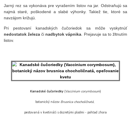
Jarný rez sa vykonáva pre vyrašením listov na jar. Odstraňujú sa
najmä staré, poškodené a slabé výhonky. Takiež tie, ktoré sa
navzájom križujú.
Pri pestovaní kanadských čučoriedok sa môže vyskytnúť
nedostatok železa
či
nadbytok vápnika
. Prejavuje sa to žltnutím
listov.
Kanadské čučoriedky
(
Vaccinium corymbosum
)
botanický názov
Brusnica chocholičnatá
,
pestovaná v kvetináči s dozretými plodmi - pohľad zhora