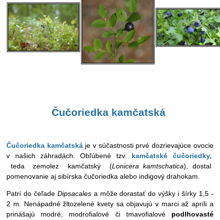
Čučoriedka k
amčatská
Čučoriedka kamčatská
je v súčastnosti prvé dozrievajúce ovocie
v našich záhradách. Obľúbené tzv.
kamčatské čučoriedky,
teda
zemolez kamčatský (
Lonicera kamtschatica
), dostal
pomenovanie aj sibírska čučoriedka alebo indigový drahokam.
Patrí do čeľade
Dipsacales
a môže dorastať do výšky i šírky 1,5 -
2 m. Nenápadné žltozelené kvety sa objavujú v marci až apríli a
prinášajú modré, modrofialové či tmavofialové
podlhovasté