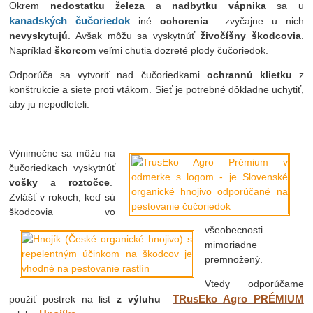
Okrem
nedostatku železa
a
nadbytku vápnika
sa u
kanadských čučoriedok
iné
ochorenia
zvyčajne u nich
nevyskytujú
. Avšak môžu sa vyskytnúť
živočíšny škodcovia
.
Napríklad
škorcom
veľmi chutia dozreté plody čučoriedok.
Odporúča sa vytvoriť nad čučoriedkami
ochrannú klietku
z
konštrukcie a siete proti vtákom. Sieť je potrebné dôkladne uchytiť,
aby ju nepodleteli.
Výnimočne sa môžu na
čučoriedkach vyskytnúť
vošky
a
roztočce
.
Zvlášť v rokoch, keď sú
škodcovia vo
všeobecnosti
mimoriadne
premnožený.
Vtedy odporúčame
TRusEko Agro PRÉMIUM
použiť postrek na list
z výluhu