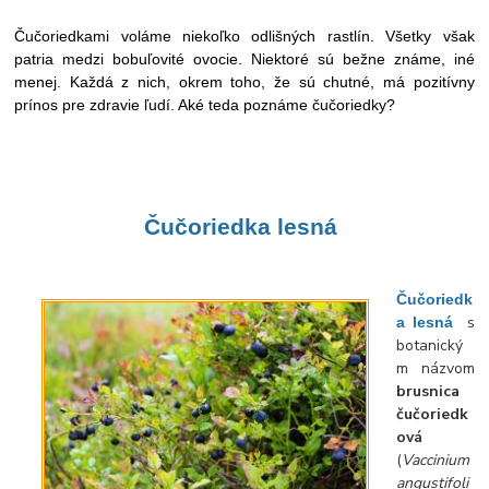
Čučoriedkami voláme niekoľko odlišných rastlín. Všetky však
patria medzi bobuľovité ovocie. Niektoré sú bežne známe, iné
menej. Každá z nich, okrem toho, že sú chutné, má pozitívny
prínos pre zdravie ľudí. Aké teda poznáme čučoriedky?
Čučoriedka
lesná
Čučoriedk
s
a lesná
botanický
m názvom
brusnica
čučoriedk
ová
(
Vaccinium
angustifoli