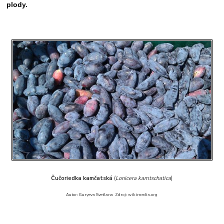
plody.
Čučoriedka kamčatská
(
Lonicera kamtschatica
)
Autor: Guryeva Svetlana Zdroj: wikimedia.org