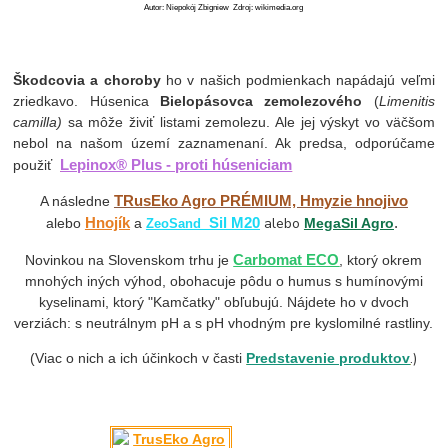
Autor: Niepokój Zbigniew
Zdroj: wikimedia.org
Škodcovia a choroby
ho v našich podmienkach napádajú veľmi
zriedkavo. Húsenica
Bielopásovca zemolezového
(
Limenitis
camilla)
sa môže živiť listami zemolezu. Ale jej výskyt vo väčšom
nebol na našom území zaznamenaní. Ak predsa, odporúčame
Lepinox® Plus - proti húseniciam
použiť
TRusEko Agro PRÉMIUM, Hmyzie hnojivo
A následne
Hnojík
Sil M20
alebo
.
alebo
a
MegaSil Agro
ZeoSand
Carbomat ECO
Novinkou na Slovenskom trhu je
, ktorý okrem
mnohých iných výhod, obohacuje pôdu o humus s humínovými
kyselinami, ktorý "Kamčatky" obľubujú. Nájdete ho v dvoch
verziách: s neutrálnym pH a s pH vhodným pre kyslomilné rastliny.
.)
(Viac o nich a ich účinkoch v časti
Predstavenie produktov