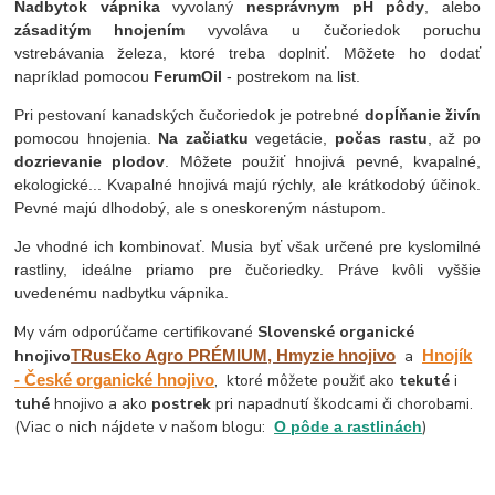
Nadbytok vápnika
vyvolaný
nesprávnym pH pôdy
, alebo
zásaditým hnojením
vyvoláva u čučoriedok poruchu
vstrebávania železa, ktoré treba doplniť. Môžete ho dodať
napríklad pomocou
FerumOil
- postrekom na list.
Pri pestovaní kanadských čučoriedok je potrebné
dopĺňanie živín
pomocou hnojenia.
Na začiatku
vegetácie,
počas rastu
, až po
dozrievanie plodov
. Môžete použiť hnojivá pevné, kvapalné,
ekologické... Kvapalné hnojivá majú rýchly, ale krátkodobý účinok.
Pevné majú dlhodobý, ale s oneskoreným nástupom.
Je vhodné ich kombinovať. Musia byť však určené pre kyslomilné
rastliny, ideálne priamo pre čučoriedky. Práve kvôli vyššie
uvedenému nadbytku vápnika.
My vám odporúčame certifikované
Slovenské organické
hnojivo
TRusEko Agro PRÉMIUM, Hmyzie hnojivo
a
Hnojík
- České organické hnojivo
, ktoré môžete použiť ako
tekuté
i
tuhé
hnojivo a ako
postrek
pri napadnutí škodcami či chorobami.
(Viac o nich nájdete v našom blogu:
)
O pôde a rastlinách