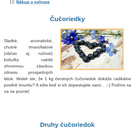
Nákup v eshope
Čučoriedky
Sladké, aromatické,
chutné tmavofialové
(občas aj ružové)
bobuľky nabité
ohromnou zásobou
zdraviu prospešných
látok. Vedeli ste, že 1 kg čerstvých čučoriedok dokáže radikálne
posilniť imunitu? A ešte keď si ich dopestujete sami... ;-) Poďme sa
na ne pozrieť.
Druhy čučoriedok