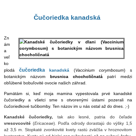
Čučoriedka k
anadská
Zn
ám
a
veľ
ko
čučoriedka
plodá
kanadská
(
Vaccinium corymbosum
) s
botanickým názvom
brusnica chocholičnatá
patrí medzi
obľúbené bobuľovité ovocie našich záhrad.
Pamätám si, keď moja mamina vypestovala prvé kanadské
čučoriedky a všetci sme s otvorenými ústami pozerali na
čučoriedkové tučibomby. Ten názov im u nás ostal až do dnes. ;-)
Kanadské čučoriedky,
tak ako lesné, patria do čeľade
vresovcovité
(
Ericaceae
). Podľa odrody dorastajú do výšky 1,5
až 3,5 m. Stopkaté zvonkovité kvety rastú zväčša v hroznovitom
kvetenstve. Kvety sú od bielej cez ružovkastú až po ružovú farbu.