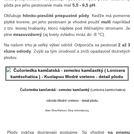
pôda pre jeho pestovanie mala mať
5,5 - 6,5
pH
.
Obľubuje
hlinito-piesčité priepustné pôdy
. Keďže má pomerne
plytké korene, pri jeho pestovaní je vhodné použiť
mulč
napríklad
z tzv. lesnej hrabanky, ktorú nájdete pod ihličnatými stromami. Je
plne
mrazuvzdorný
(aj kvety zvládnu mráz do -8 °C).
Na našom trhu je veľký výber odrôd. Odporúča sa pestovať
2 až 3
rôzne odrody
. Zvýši sa tým úrodnosť a zníži opadavosť dozretých
plodov.
Čučoriedka kamčatská -
zemolez kamčastký
(Lonicera kamtschatica)
odroda Modré vreteno - detail plodu.
Autor: Elina Marková
Zdroj: wikimedia.org
Plody zväčsa dozrievajú postupne. Sú vhodné
na priamu