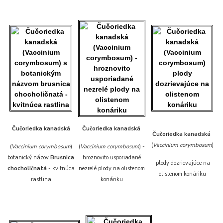
Čučoriedka kanadská
Čučoriedka kanadská
Čučoriedka kanadská
(
Vaccinium corymbosum
)
(
Vaccinium corymbosum
)
(
Vaccinium corymbosum
) -
botanický názov
Brusnica
hroznovito usporiadané
plody dozrievajúce na
chocholičnatá
- kvitnúca
nezrelé plody na olistenom
olistenom konáriku
rastlina
konáriku