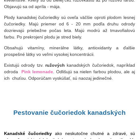
Objavujú sa od apríla - mája.
Plody kanadskej čučoriedky sú oveľa väčšie oproti plodom lesnej
čučoriedky. Majú priemer od 6 - 20 mm podľa druhu odrody
dozrievajú priebežne počas leta. Majú modrú až tmavofialovú
farbu. Po prekrojení plodu je stred biely.
Obsahujú vitamíny, minerálne látky, antioxidanty a ďalšie
prospešné látky vo veľmi vysokej koncentrácii.
Existujú odrody tzv.
ružových
kanadských čučoriedok, napríklad
odroda
Pink lemonade
. Odlišujú sa nielen farbou plodou, ale aj
ich chuťou. Odporúčam vyskúšať, sú naozaj jedinečné.
Pestovanie
čučoriedok k
anadských
Kanadské čučoriedky
ako neskutočne chutné a zdravé, sú