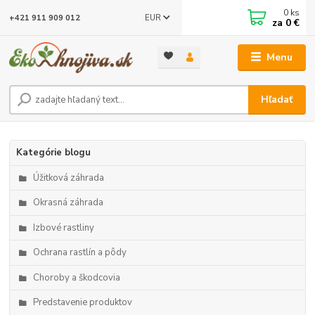
0
ks
EUR
+421 911 909 012
za
0 €
Menu
Hľadať
Kategórie blogu
Úžitková záhrada
Okrasná záhrada
Izbové rastliny
Ochrana rastlín a pôdy
Choroby a škodcovia
Predstavenie produktov