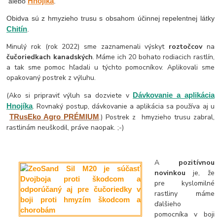
Hnojíka
alebo
.
Obidva sú z hmyzieho trusu s obsahom účinnej repelentnej látky
Chitín
.
Minulý rok (rok 2022) sme zaznamenali výskyt
roztočcov
na
čučoriedkach kanadských
. Máme ich 20 bohato rodiacich rastlín,
a tak sme pomoc hľadali u týchto pomocníkov. Aplikovali sme
opakovaný postrek z výluhu.
(Ako si pripraviť výluh sa dozviete v
Dávkovanie a aplikácia
Hnojíka
. Rovnaký postup, dávkovanie a aplikácia sa používa aj u
TRusEko Agro PRÉMIUM
.) Postrek z hmyzieho trusu zabral,
rastlinám neuškodil, práve naopak. ;-)
A
pozitívnou
novinkou
je, že
pre kyslomilné
rastliny máme
ďalšieho
pomocníka v boji