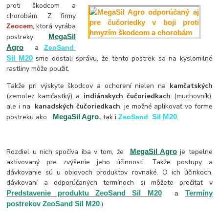
proti škodcom a
chorobám. Z firmy
, ktorá vyrába
Zeocem
postreky
MegaSil
Agro
a
ZeoSand
Sil M20
sme dostali správu, že tento postrek sa na kyslomilné
rastliny môže použiť.
Takže pri výskyte škodcov a ochorení nielen na
kamčatských
(zemolez kamčastký) a
indiánskych čučoriedkach
(muchovník),
ale i na
kanadských čučoriedkach
, je možné aplikovať vo forme
,
postreku ako
MegaSil Agro
tak i
Sil M20
.
ZeoSand
Rozdiel u nich spočíva iba v tom, že
MegaSil Agro
je tepelne
aktivovaný pre zvýšenie jeho účinnosti. Takže postupy a
dávkovanie sú u obidvoch produktov rovnaké. O ich účinkoch,
dávkovaní a odporúčaných termínoch si môžete prečítať v
Predstavenie produktu ZeoSand Sil M20
Termíny
a
postrekov ZeoSand Sil M20
.)