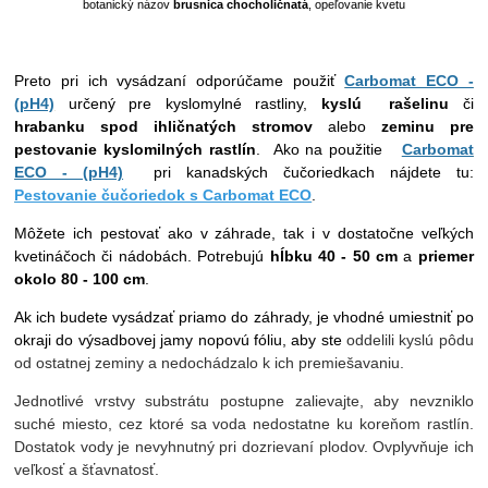
botanický názov
brusnica chocholičnatá
, opeľovanie kvetu
Preto pri ich vysádzaní odporúčame použiť
Carbomat ECO -
(pH4)
určený pre kyslomylné rastliny,
kyslú
rašelinu
či
hrabanku spod ihličnatých stromov
alebo
zeminu pre
pestovanie kyslomilných rastlín
. Ako na použitie
Carbomat
ECO - (pH4)
pri kanadských čučoriedkach nájdete tu:
Pestovanie čučoriedok s Carbomat ECO
.
Môžete ich pestovať ako v záhrade, tak i v dostatočne veľkých
kvetináčoch či nádobách. Potrebujú
hĺbku 40 - 50 cm
a
priemer
okolo 80 - 100 cm
.
Ak ich budete vysádzať priamo do záhrady, je vhodné umiestniť po
okraji do výsadbovej jamy nopovú fóliu, aby ste
oddelili kyslú pôdu
od ostatnej zeminy a nedochádzalo k ich premiešavaniu.
Jednotlivé vrstvy substrátu postupne zalievajte, aby nevzniklo
suché miesto, cez ktoré sa voda nedostatne ku koreňom rastlín.
Dostatok vody je nevyhnutný pri dozrievaní plodov. Ovplyvňuje ich
veľkosť a šťavnatosť.