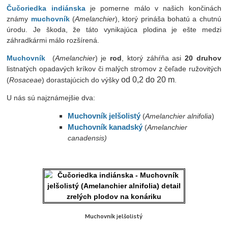
Čučoriedka indiánska
je pomerne málo v našich končinách
známy
muchovník
(
Amelanchier
), ktorý prináša bohatú a chutnú
úrodu. Je škoda, že táto vynikajúca plodina je ešte medzi
záhradkármi málo rozšírená.
Muchovník
(
Amelanchier
) je
rod
, ktorý záhŕňa asi
20 druhov
listnatých opadavých kríkov či malých stromov z čeľade ružovitých
od 0,2 do 20 m
(
Rosaceae
) dorastajúcich do výšky
.
U nás sú najznámejšie dva:
Muchovník jelšolistý
(
Amelanchier alnifolia
)
Muchovník kanadský
(
Amelanchier
canadensis)
Muchovník jelšolistý