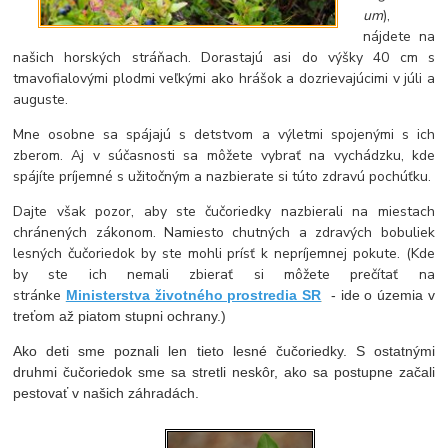
um
),
nájdete na
našich horských stráňach. Dorastajú asi do výšky 40 cm s
tmavofialovými plodmi veľkými ako hrášok a dozrievajúcimi v júli a
auguste.
Mne osobne sa spájajú s detstvom a výletmi spojenými s ich
zberom. Aj v súčasnosti sa môžete vybrať na vychádzku, kde
spájíte príjemné s užitočným a nazbierate si túto zdravú pochúťku.
Dajte však pozor, aby ste čučoriedky nazbierali na miestach
chránených zákonom. Namiesto chutných a zdravých bobuliek
lesných čučoriedok by ste mohli prísť k nepríjemnej pokute. (Kde
by ste ich nemali zbierať si môžete prečítať na
stránke
Ministerstva životného prostredia SR
- ide o územia v
treťom až piatom stupni ochrany.)
Ako deti sme poznali len tieto lesné čučoriedky. S ostatnými
druhmi čučoriedok sme sa stretli neskôr, ako sa postupne začali
pestovať v našich záhradách.