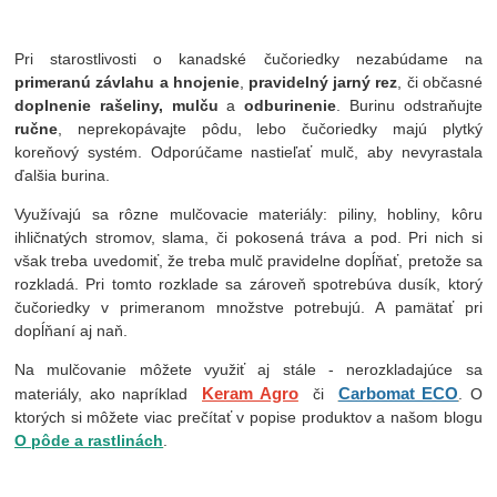
Pri starostlivosti o kanadské čučoriedky nezabúdame na
primeranú závlahu a hnojenie
,
pravidelný jarný rez
, či občasné
doplnenie rašeliny, mulču
a
odburinenie
. Burinu odstraňujte
ručne
, neprekopávajte pôdu, lebo čučoriedky majú plytký
koreňový systém. Odporúčame nastieľať mulč, aby nevyrastala
ďalšia burina.
Využívajú sa rôzne mulčovacie materiály: piliny, hobliny, kôru
ihličnatých stromov, slama, či pokosená tráva a pod. Pri nich si
však treba uvedomiť, že treba mulč pravidelne dopĺňať, pretože sa
rozkladá. Pri tomto rozklade sa zároveň spotrebúva dusík, ktorý
čučoriedky v primeranom množstve potrebujú. A pamätať pri
dopĺňaní aj naň.
Na mulčovanie môžete využiť aj stále - nerozkladajúce sa
Keram Agro
Carbomat ECO
materiály, ako napríklad
či
. O
ktorých si môžete viac prečítať v popise produktov a našom blogu
O pôde a rastlinách
.