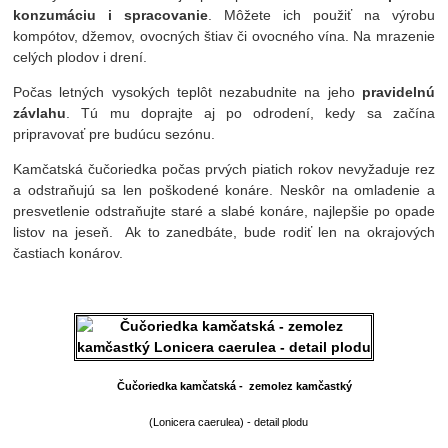
konzumáciu i spracovanie
. Môžete ich použiť na výrobu
kompótov, džemov, ovocných štiav či ovocného vína. Na mrazenie
celých plodov i drení.
Počas letných vysokých teplôt nezabudnite na jeho
pravidelnú
závlahu
. Tú mu doprajte aj po odrodení, kedy sa začína
pripravovať pre budúcu sezónu.
Kamčatská čučoriedka počas prvých piatich rokov nevyžaduje rez
a odstraňujú sa len poškodené konáre. Neskôr na omladenie a
presvetlenie odstraňujte staré a slabé konáre, najlepšie po opade
listov na jeseň. Ak to zanedbáte, bude rodiť len na okrajových
častiach konárov.
Čučoriedka kamčatská -
zemolez kamčastký
(Lonicera caerulea) - detail plodu