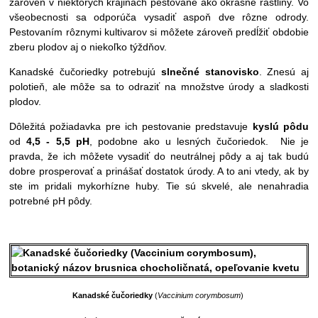
zároveň v niektorých krajinách pestované ako okrasné rastliny. Vo
všeobecnosti sa odporúča vysadiť aspoň dve rôzne odrody.
Pestovaním rôznymi kultivarov si môžete zároveň predĺžiť obdobie
zberu plodov aj o niekoľko týždňov.
Kanadské čučoriedky potrebujú
slnečné stanovisko
. Znesú aj
polotieň, ale môže sa to odraziť na množstve úrody a sladkosti
plodov.
Dôležitá požiadavka pre ich pestovanie predstavuje
kyslú pôdu
od
4,5 - 5,5 pH
, podobne ako u lesných čučoriedok. Nie je
pravda, že ich môžete vysadiť do neutrálnej pôdy a aj tak budú
dobre prosperovať a prinášať dostatok úrody. A to ani vtedy, ak by
ste im pridali mykorhízne huby. Tie sú skvelé, ale nenahradia
potrebné pH pôdy.
Kanadské čučoriedky
(
Vaccinium corymbosum
)