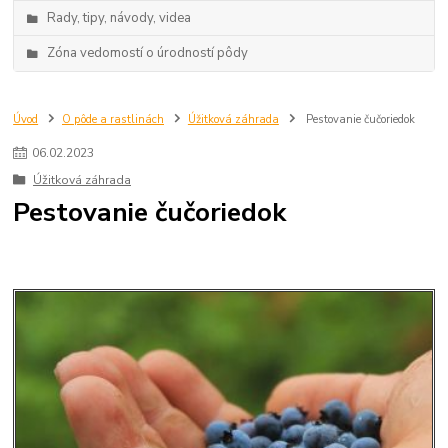
Rady, tipy, návody, videa
Zóna vedomostí o úrodností pôdy
Úvod
O pôde a rastlinách
Úžitková záhrada
Pestovanie čučoriedok
06
.
02
.
2023
Úžitková záhrada
Pestovanie čučoriedok