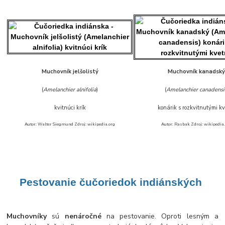
Muchovník jelšolistý
Muchovník kanadsk
(
Amelanchier alnifolia
)
(
Amelanchier canadensi
kvitnúci krík
konárik s rozkvitnutými kv
Autor: Walter Siegmund Zdroj: wikipedia.org
Autor: Rasbak Zdroj: wikipedia
Pestovanie
čučoriedok i
ndiánských
Muchovníky
sú
nenáročné
na pestovanie. Oproti lesným a