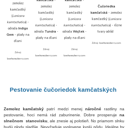
kamčatská
-
kamčatská
-
zemolez
zemolez
zemolez
Čučoriedka
kamčastký
kamčastký
kamčastký
kamčatská
- zemolez
(
Lonicera
(
Lonicera
(
Lonicera
kamčastký (
Lonicera
kamtschatica
) -
kamtschatica
) -
kamtschatica
) -
kamtschatica
) - rôzne
odroda
Indigo
odroda
Tundra
-
odroda
Wojtek
-
tvary odrôd
Gem
- plody na
plody na dlani
plody na dlani
dlani
Zdroj: lovehoneyberry.com
Zdroj:
Zdroj:
Zdroj:
lovehoneyberry.com
lovehoneyberry.com
lovehoneyberry.com
Pestovanie
čučoriedok
k
amčatských
Zemolez kamčatský
patrí medzi menej
náročné
rastliny na
pestovanie, hoci nemá rád zaburinenie. Dobre prosperuje
na
slnečnom stanovisku
, ale znesie aj polotieň. No priamom slnku
budú plody sladšie. Nevyžaduje vyslovene kyslú pôdu. Ideálne by