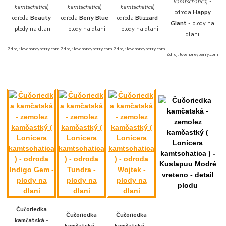
kamtschatica
) -
kamtschatica
) -
kamtschatica
) -
kamtschatica
) -
odroda
Happy
odroda
Beauty
-
odroda
Berry Blue
-
odroda
Blizzard
-
Giant
- plody na
plody na dlani
plody na dlani
plody na dlani
dlani
Zdroj: lovehoneyberry.com
Zdroj: lovehoneyberry.com
Zdroj: lovehoneyberry.com
Zdroj: lovehoneyberry.com
Čučoriedka
Čučoriedka
Čučoriedka
kamčatská
-