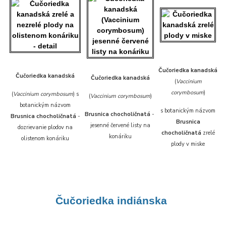
Čučoriedka kanadská
Čučoriedka kanadská
Čučoriedka kanadská
(
Vaccinium
corymbosum
)
(
Vaccinium corymbosum
) s
(
Vaccinium corymbosum
)
botanickým názvom
s botanickým názvom
Brusnica chocholičnatá
-
Brusnica chocholičnatá
-
Brusnica
jesenné červené listy na
dozrievanie plodov na
chocholičnatá
zrelé
konáriku
olistenom konáriku
plody v miske
Čučoriedka i
ndiánska