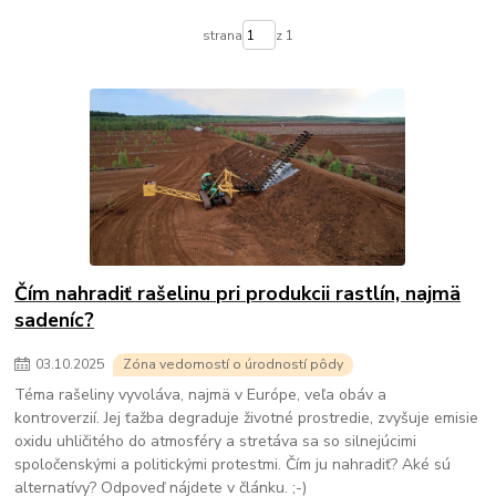
strana
z 1
Čím nahradiť rašelinu pri produkcii rastlín, najmä
sadeníc?
03
.
10
.
2025
Zóna vedomostí o úrodností pôdy
Téma rašeliny vyvoláva, najmä v Európe, veľa obáv a
kontroverzií. Jej ťažba degraduje životné prostredie, zvyšuje emisie
oxidu uhličitého do atmosféry a stretáva sa so silnejúcimi
spoločenskými a politickými protestmi. Čím ju nahradiť? Aké sú
alternatívy? Odpoveď nájdete v článku. ;-)