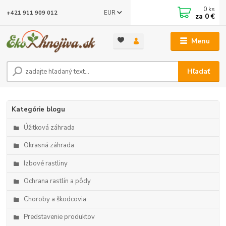
0
ks
EUR
+421 911 909 012
za
0 €
Menu
Hľadať
Kategórie blogu
Úžitková záhrada
Okrasná záhrada
Izbové rastliny
Ochrana rastlín a pôdy
Choroby a škodcovia
Predstavenie produktov