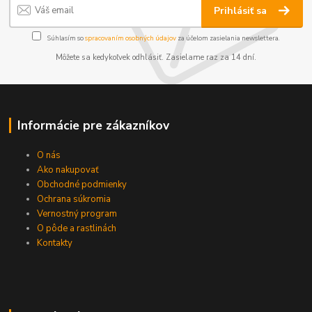
Prihlásiť sa
Súhlasím so
spracovaním osobných údajov
za účelom zasielania newslettera.
Môžete sa kedykoľvek odhlásiť. Zasielame raz za 14 dní.
Informácie pre zákazníkov
O nás
Ako nakupovať
Obchodné podmienky
Ochrana súkromia
Vernostný program
O pôde a rastlinách
Kontakty