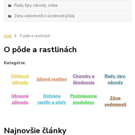
Rady, tipy, návody, videa
Zóna vedomostí o úrodností pôdy
Úvod
O pôde a rastlinách
O pôde a rastlinách
Kategórie:
Úžitková
Choroby a
Rady, tipy,
Izbové rastliny
záhrada
škodcovia
návody
Okrasná
Ochrana
Predstavenie
Zóna
záhrada
rastlín a pôdy
produktov
vedomostí
Najnovšie články