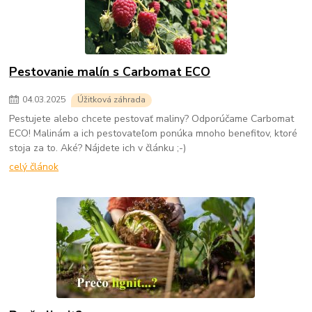
Pestovanie malín s Carbomat ECO
04
.
03
.
2025
Úžitková záhrada
Pestujete alebo chcete pestovať maliny? Odporúčame Carbomat
ECO! Malinám a ich pestovateľom ponúka mnoho benefitov, ktoré
stoja za to. Aké? Nájdete ich v článku ;-)
celý článok