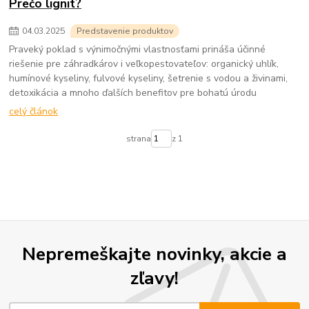
Prečo lignit?
04
.
03
.
2025
Predstavenie produktov
Praveký poklad s výnimočnými vlastnosťami prináša účinné
riešenie pre záhradkárov i veľkopestovateľov: organický uhlík,
humínové kyseliny, fulvové kyseliny, šetrenie s vodou a živinami,
detoxikácia a mnoho ďalších benefitov pre bohatú úrodu
celý článok
strana
z 1
Nepremeškajte novinky, akcie a
zľavy!