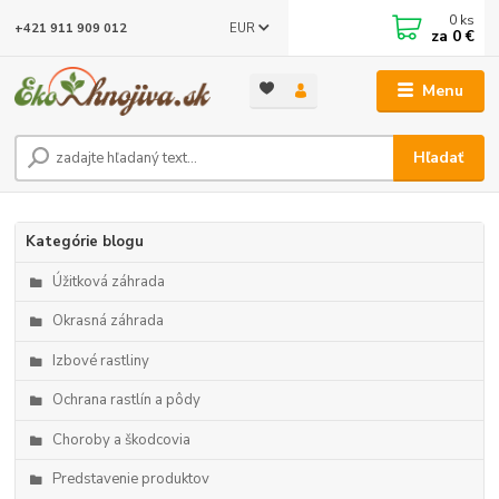
0
ks
EUR
+421 911 909 012
za
0 €
Menu
Hľadať
Kategórie blogu
Úžitková záhrada
Okrasná záhrada
Izbové rastliny
Ochrana rastlín a pôdy
Choroby a škodcovia
Predstavenie produktov