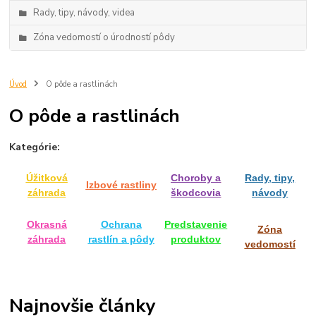
Rady, tipy, návody, videa
Zóna vedomostí o úrodností pôdy
Úvod
O pôde a rastlinách
O pôde a rastlinách
Kategórie:
Úžitková
Choroby a
Rady, tipy,
Izbové rastliny
záhrada
škodcovia
návody
Okrasná
Ochrana
Predstavenie
Zóna
záhrada
rastlín a pôdy
produktov
vedomostí
Najnovšie články