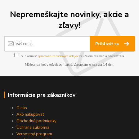
Nepremeškajte novinky, akcie a
zľavy!
Prihlásiť sa
Súhlasím so
spracovaním osobných údajov
za účelom zasielania newslettera.
Môžete sa kedykoľvek odhlásiť. Zasielame raz za 14 dní.
Informácie pre zákazníkov
O nás
Ako nakupovať
Obchodné podmienky
Ochrana súkromia
Vernostný program