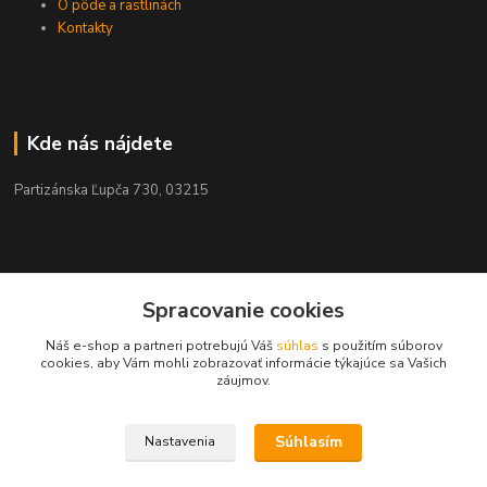
O pôde a rastlinách
Kontakty
Kde nás nájdete
Partizánska Ľupča 730, 03215
Kontakty
Spracovanie cookies
Náš e-shop a partneri potrebujú Váš
súhlas
s použitím súborov
+421 911 909 012
cookies, aby Vám mohli zobrazovať informácie týkajúce sa Vašich
záujmov.
info@ekohnojiva.sk
Súhlasím
Nastavenia