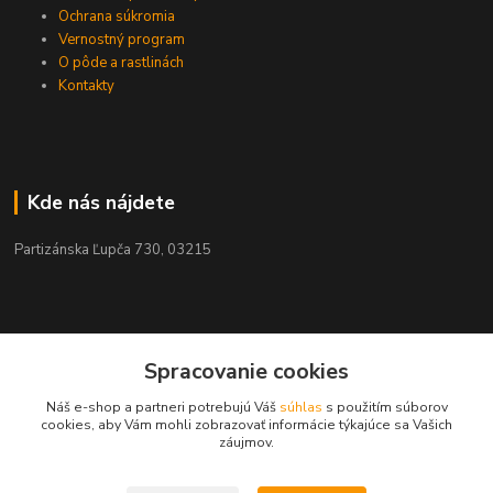
Ochrana súkromia
Vernostný program
O pôde a rastlinách
Kontakty
Kde nás nájdete
Partizánska Ľupča 730, 03215
Kontakty
Spracovanie cookies
Náš e-shop a partneri potrebujú Váš
súhlas
s použitím súborov
+421 911 909 012
cookies, aby Vám mohli zobrazovať informácie týkajúce sa Vašich
záujmov.
info@ekohnojiva.sk