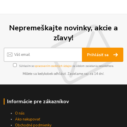
Nepremeškajte novinky, akcie a
zľavy!
Prihlásiť sa
Súhlasím so
spracovaním osobných údajov
za účelom zasielania newslettera.
Môžete sa kedykoľvek odhlásiť. Zasielame raz za 14 dní.
Informácie pre zákazníkov
O nás
Ako nakupovať
Obchodné podmienky