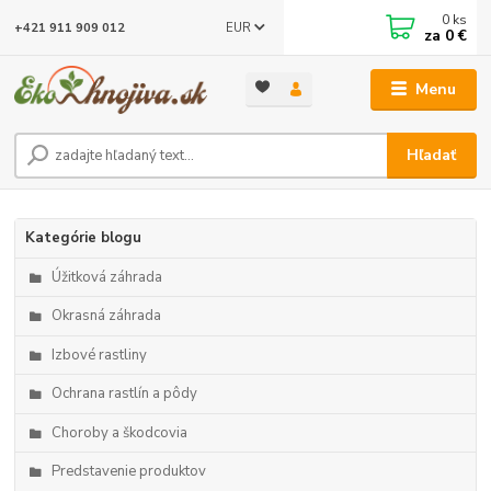
0
ks
EUR
+421 911 909 012
za
0 €
Menu
Hľadať
Kategórie blogu
Úžitková záhrada
Okrasná záhrada
Izbové rastliny
Ochrana rastlín a pôdy
Choroby a škodcovia
Predstavenie produktov