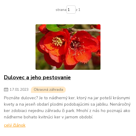
strana
z 1
Dulovec a jeho pestovanie
17
.
01
.
2023
Okrasná záhrada
Poznáte dulovec? Je to nádherný ker, ktorý na jar poteší krásnymi
kvety a na jeseň obdarí plodmi podobajúcimi sa jablku. Nenáročný
ker zdobiaci nejednu záhradu či park. Mnohí z nás ho poznajú ako
nádherne bohato kvitnúci ker v jarnom období.
celý článok