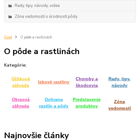
Rady, tipy, návody, videa
Zóna vedomostí o úrodností pôdy
Úvod
O pôde a rastlinách
O pôde a rastlinách
Kategórie:
Úžitková
Choroby a
Rady, tipy,
Izbové rastliny
záhrada
škodcovia
návody
Okrasná
Ochrana
Predstavenie
Zóna
záhrada
rastlín a pôdy
produktov
vedomostí
Najnovšie články