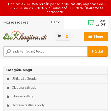
Doručenie ZDARMA pri nákupe nad 270e! Zásielky objednané od
17.8.2026 do 28.8.2026 budú odoslané 31.8.2026. Ďakujeme za
pochopenie.
0
ks
EUR
+421 911 909 012
za
0 €
Menu
Hľadať
Kategórie blogu
Úžitková záhrada
Okrasná záhrada
Izbové rastliny
Ochrana rastlín a pôdy