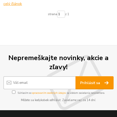
celý článok
strana
z 1
Nepremeškajte novinky, akcie a
zľavy!
Prihlásiť sa
Súhlasím so
spracovaním osobných údajov
za účelom zasielania newslettera.
Môžete sa kedykoľvek odhlásiť. Zasielame raz za 14 dní.