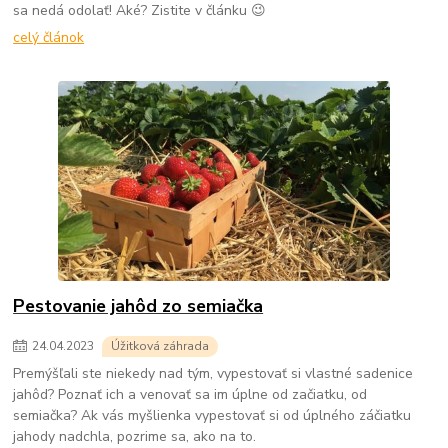
sa nedá odolať! Aké? Zistite v článku 😉
celý článok
Pestovanie jahôd zo semiačka
24
.
04
.
2023
Úžitková záhrada
Premýšľali ste niekedy nad tým, vypestovať si vlastné sadenice
jahôd? Poznať ich a venovať sa im úplne od začiatku, od
semiačka? Ak vás myšlienka vypestovať si od úplného záčiatku
jahody nadchla, pozrime sa, ako na to.