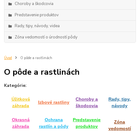
Choroby a škodcovia
Predstavenie produktov
Rady, tipy, návody, videa
Zóna vedomostí o úrodností pôdy
Úvod
O pôde a rastlinách
O pôde a rastlinách
Kategórie:
Úžitková
Choroby a
Rady, tipy,
Izbové rastliny
záhrada
škodcovia
návody
Okrasná
Ochrana
Predstavenie
Zóna
záhrada
rastlín a pôdy
produktov
vedomostí