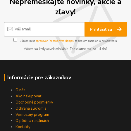
Nepremeškajte novinky, akcie a
zľavy!
Prihlásiť sa
Súhlasím so
spracovaním osobných údajov
za účelom zasielania newslettera.
Môžete sa kedykoľvek odhlásiť. Zasielame raz za 14 dní.
Informácie pre zákazníkov
O nás
Ako nakupovať
Obchodné podmienky
Ochrana súkromia
Vernostný program
O pôde a rastlinách
Kontakty