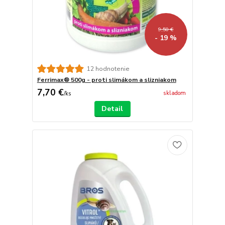
9,50 €
- 19 %
12 hodnotenie
Ferrimax® 500g - proti slimákom a slizniakom
7,70 €
skladom
/
ks
Detail