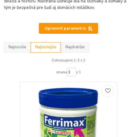
železa a fosforu. Nástraha účinkuje iba na slizniaky a slimáky a
tým je bezpečná pre ľudí aj domácich miláčikov.
Upresniť parametre
Najnovšie
Najlacnejšie
Najdrahšie
Zobrazujem 1-2 z 2
strana
z 1