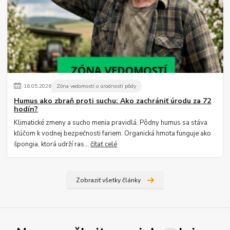
16
.
05
.
2026
Zóna vedomostí o úrodností pôdy
Humus ako zbraň proti suchu: Ako zachrániť úrodu za 72
hodín?
Klimatické zmeny a sucho menia pravidlá. Pôdny humus sa stáva
kľúčom k vodnej bezpečnosti fariem. Organická hmota funguje ako
špongia, ktorá udrží ras...
čítať celé
Zobraziť všetky články