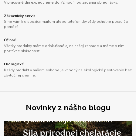
V pracovné dni expedujeme do 72 hodín od zadania objednávky.
Zákaznícky servis
Sme vám k dispozícii mailom alebo telefonicky vždy ochotne poradiť a
pomôcť.
Účinné
Všetky produkty máme odskúšané aj na našej záhrade a máme s nimi
pozitívne skúsenosti.
Ekologické
Každý produkt v našom eshope je vhodný na ekologické pestovanie bez
zbytočnej chémie.
Novinky z nášho blogu