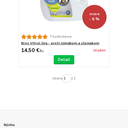
15,50 €
- 6 %
7 hodnotenie
Bros Vitrol 1kg - proti slimákom a slizniakom
14,50 €
skladom
/
ks
Detail
strana
z 1
Rýchlo