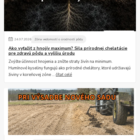
24
.
07
.
2026
Zóna vedomostí o úrodností pôdy
Ako vyťažiť z hnojív maximum? Sila prírodnej chelatácie
pre zdravú pôdu a vyššiu úrodu
Zvýšte účinnosť hnojenia a znížte straty živín na minimum.
Humínové kyseliny fungujú ako prírodné chelátory, ktoré udržiavajú
živiny v koreňovej zóne ...
čítať celé