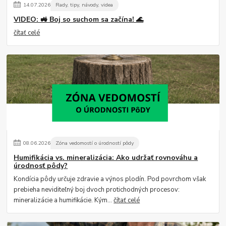
14
.
07
.
2026
Rady, tipy, návody, videa
VIDEO: 🚜 Boj so suchom sa začína! 🌊
čítať celé
08
.
06
.
2026
Zóna vedomostí o úrodností pôdy
Humifikácia vs. mineralizácia: Ako udržať rovnováhu a
úrodnosť pôdy?
Kondícia pôdy určuje zdravie a výnos plodín. Pod povrchom však
prebieha neviditeľný boj dvoch protichodných procesov:
mineralizácie a humifikácie. Kým...
čítať celé