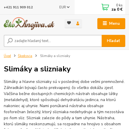
0
ks
EUR
+421 911 909 012
za
0 €
Menu
Hľadať
Úvod
Škodcovia
Slimáky a slizniaky
Slimáky a slizniaky
Slimáky a hlavne slizniaky sú v poslednej dobe veľmi premnožené.
Záhradkári bývajú často prekvapený, čo všetko dokážu zjesť.
Väčšina bežne dostupných chemických nástrah obsahuje látky
(metaldehyd), ktoré spôsobujú dehydratáciu jedinca, na ktorú
nakoniec aj uhynie. Nami ponúkaná nástraha obsahuje
fosforečnan železitý, ktorý slizniaka nedehydruje a tým nezostáva
po ňom sliz. Slizniak zalezie do pôdy a tam uhynie. Nástraha,
ktorú slimáky neskonzumujú, sa rozpadne na hnojivo s obsahom