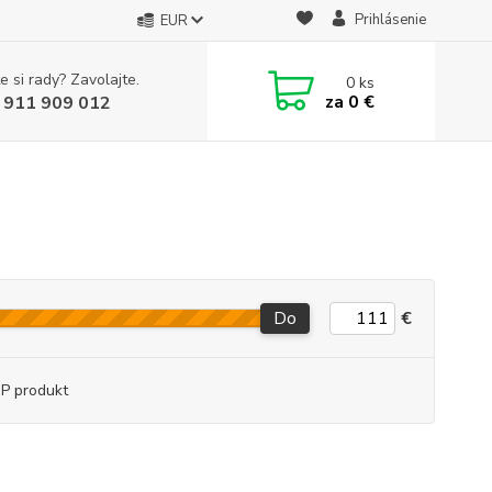
Prihlásenie
EUR
e si rady? Zavolajte.
0
ks
za
0 €
 911 909 012
Do
€
P produkt