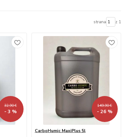
strana
z 1
32,90 €
149,90 €
- 3 %
- 26 %
CarboHumic MaxiPlus 5l