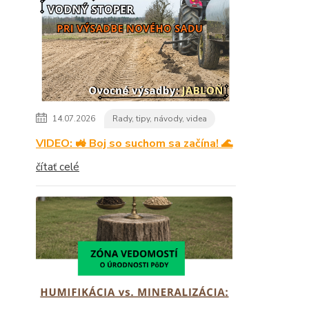
14.07.2026
Rady, tipy, návody, videa
VIDEO: 🚜 Boj so suchom sa začína! 🌊
čítať celé