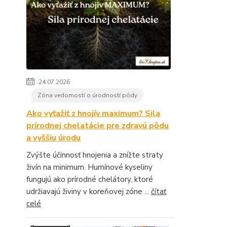
24.07.2026
Zóna vedomostí o úrodností pôdy
Ako vyťažiť z hnojív maximum? Sila
prírodnej chelatácie pre zdravú pôdu
a vyššiu úrodu
Zvýšte účinnosť hnojenia a znížte straty
živín na minimum. Humínové kyseliny
fungujú ako prírodné chelátory, ktoré
udržiavajú živiny v koreňovej zóne ...
čítať
celé