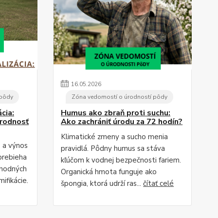
16
.
05
.
2026
 pôdy
Zóna vedomostí o úrodností pôdy
cia:
Humus ako zbraň proti suchu:
úrodnosť
Ako zachrániť úrodu za 72 hodín?
Klimatické zmeny a sucho menia
e a výnos
pravidlá. Pôdny humus sa stáva
prebieha
kľúčom k vodnej bezpečnosti fariem.
chodných
Organická hmota funguje ako
ifikácie.
špongia, ktorá udrží ras...
čítať celé