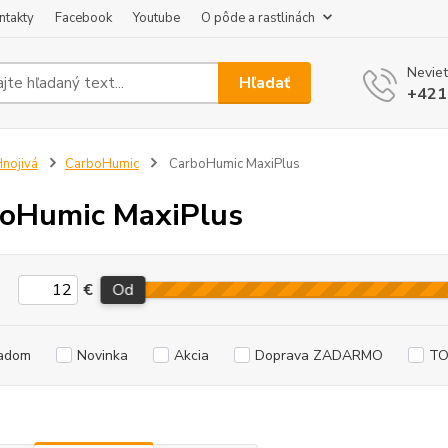
ntakty
Facebook
Youtube
O pôde a rastlinách
Neviet
Hľadať
+421
nojivá
CarboHumic
CarboHumic MaxiPlus
oHumic MaxiPlus
€
Od
adom
Novinka
Akcia
Doprava ZADARMO
TO