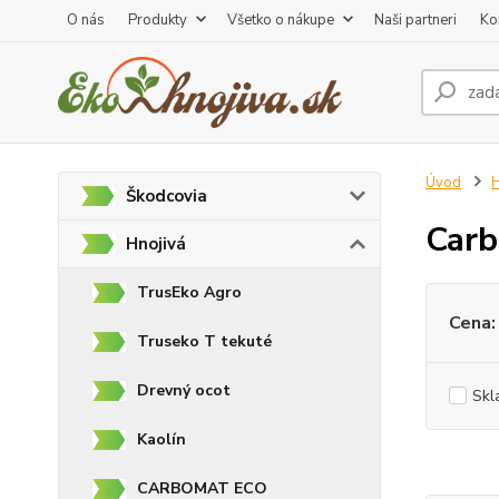
O nás
Produkty
Všetko o nákupe
Naši partneri
Ko
Úvod
H
Škodcovia
Carb
Hnojivá
TrusEko Agro
Cena:
Truseko T tekuté
Drevný ocot
Skl
Kaolín
CARBOMAT ECO