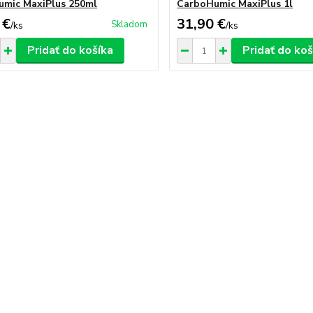
mic MaxiPlus 250ml
CarboHumic MaxiPlus 1l
 €
31,90 €
Skladom
/
ks
/
ks
Pridať do košíka
Pridať do koš