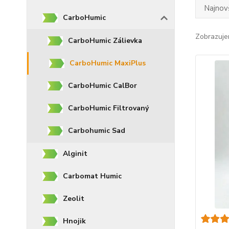
Najnov
CarboHumic
Zobrazuje
CarboHumic Zálievka
CarboHumic MaxiPlus
CarboHumic CalBor
CarboHumic Filtrovaný
Carbohumic Sad
Alginit
Carbomat Humic
Zeolit
Hnojik