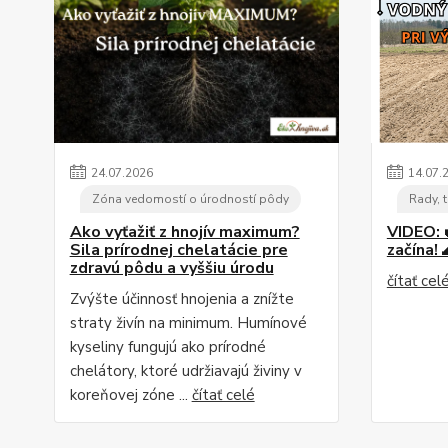
24
.
07
.
2026
14
.
07
.
Zóna vedomostí o úrodností pôdy
Rady, t
Ako vyťažiť z hnojív maximum?
VIDEO: 
Sila prírodnej chelatácie pre
začína! 
zdravú pôdu a vyššiu úrodu
čítať cel
Zvýšte účinnosť hnojenia a znížte
straty živín na minimum. Humínové
kyseliny fungujú ako prírodné
chelátory, ktoré udržiavajú živiny v
koreňovej zóne ...
čítať celé