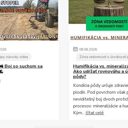
2026
08
.
06
.
2026
ipy, návody, videa
Zóna vedomostí o úrodností
🚜 Boj so suchom sa
Humifikácia vs. mineralizá
🌊
Ako udržať rovnováhu a 
pôdy?
é
Kondícia pôdy určuje zdravi
plodín. Pod povrchom však 
neviditeľný boj dvoch proti
procesov: mineralizácie a hum
Kým...
čítať celé