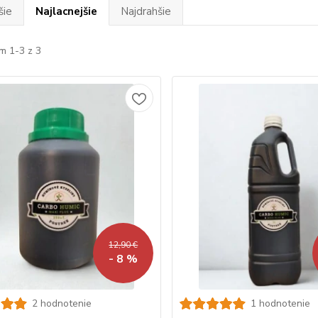
šie
Najlacnejšie
Najdrahšie
m 1-3 z 3
12,90 €
- 8 %
2 hodnotenie
1 hodnotenie