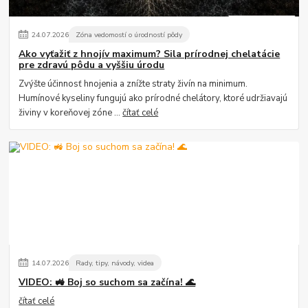
24
.
07
.
2026
Zóna vedomostí o úrodností pôdy
Ako vyťažiť z hnojív maximum? Sila prírodnej chelatácie
pre zdravú pôdu a vyššiu úrodu
Zvýšte účinnosť hnojenia a znížte straty živín na minimum.
Humínové kyseliny fungujú ako prírodné chelátory, ktoré udržiavajú
živiny v koreňovej zóne ...
čítať celé
14
.
07
.
2026
Rady, tipy, návody, videa
VIDEO: 🚜 Boj so suchom sa začína! 🌊
čítať celé