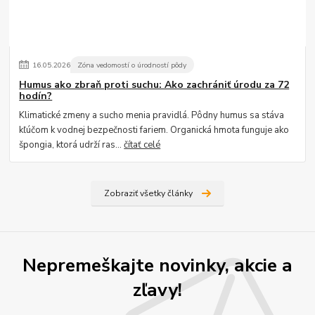
16
.
05
.
2026
Zóna vedomostí o úrodností pôdy
Humus ako zbraň proti suchu: Ako zachrániť úrodu za 72
hodín?
Klimatické zmeny a sucho menia pravidlá. Pôdny humus sa stáva
kľúčom k vodnej bezpečnosti fariem. Organická hmota funguje ako
špongia, ktorá udrží ras...
čítať celé
Zobraziť všetky články
Nepremeškajte novinky, akcie a
zľavy!