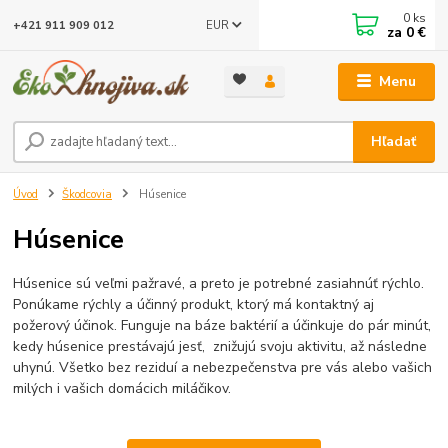
0
ks
EUR
+421 911 909 012
za
0 €
Menu
Hľadať
Úvod
Škodcovia
Húsenice
Húsenice
Húsenice sú veľmi pažravé, a preto je potrebné zasiahnúť rýchlo.
Ponúkame rýchly a účinný produkt, ktorý má kontaktný aj
požerový účinok. Funguje na báze baktérií a účinkuje do pár minút,
kedy húsenice prestávajú jesť, znižujú svoju aktivitu, až následne
uhynú. Všetko bez reziduí a nebezpečenstva pre vás alebo vašich
milých i vašich domácich miláčikov.