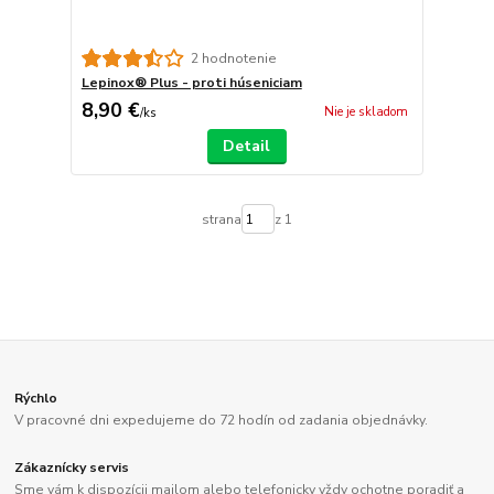
2 hodnotenie
Lepinox® Plus - proti húseniciam
8,90 €
Nie je skladom
/
ks
Detail
strana
z 1
Rýchlo
V pracovné dni expedujeme do 72 hodín od zadania objednávky.
Zákaznícky servis
Sme vám k dispozícii mailom alebo telefonicky vždy ochotne poradiť a