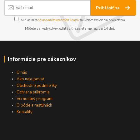
Prihlásiť sa
Súhlasím so
spracovaním osobných údajov
za účelom zasielania newslettera.
Môžete sa kedykoľvek odhlásiť. Zasielame raz za 14 dní.
Informácie pre zákazníkov
O nás
Ako nakupovať
Obchodné podmienky
Ochrana súkromia
Vernostný program
O pôde a rastlinách
Kontakty