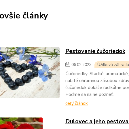
ovšie články
Pestovanie čučoriedok
06
.
02
.
2023
Úžitková záhrada
Čučoriedky: Sladké, aromatické,
nabité ohromnou zásobou zdravi
čučoriedok dokáže radikálne posi
Poďme sa na ne pozrieť.
celý článok
Dulovec a jeho pestova