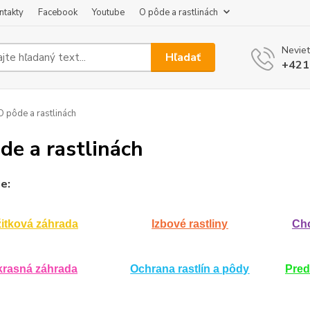
ntakty
Facebook
Youtube
O pôde a rastlinách
Neviet
Hľadať
+421
 pôde a rastlinách
de a rastlinách
e:
itková záhrada
Izbové rastliny
Cho
krasná záhrada
Ochrana rastlín a pôdy
Pred