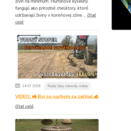
živín na minimum. Humínové kyseliny
fungujú ako prírodné chelátory, ktoré
udržiavajú živiny v koreňovej zóne ...
čítať
celé
14.07.2026
Rady, tipy, návody, videa
VIDEO: 🚜 Boj so suchom sa začína! 🌊
čítať celé