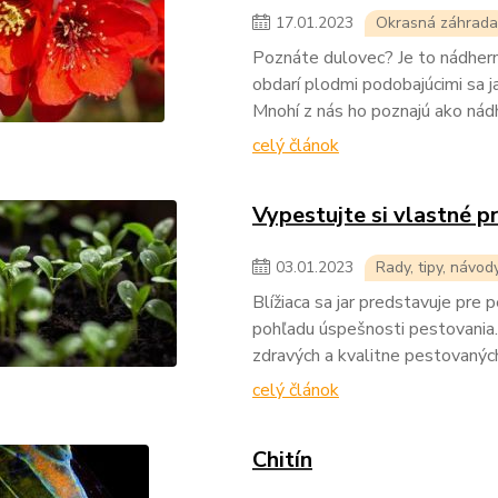
17
.
01
.
2023
Okrasná záhrada
Poznáte dulovec? Je to nádherný
obdarí plodmi podobajúcimi sa j
Mnohí z nás ho poznajú ako nádh
celý článok
Vypestujte si vlastné p
03
.
01
.
2023
Rady, tipy, návod
Blížiaca sa jar predstavuje pre
pohľadu úspešnosti pestovania.
zdravých a kvalitne pestovanýc
celý článok
Chitín