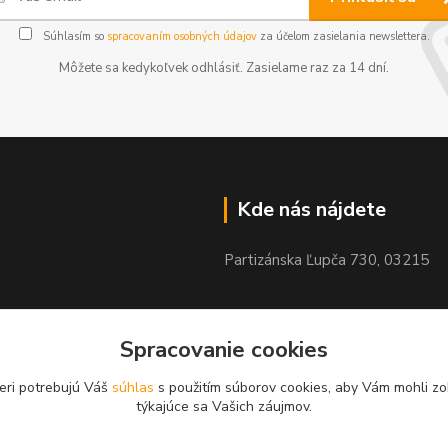
Súhlasím so
spracovaním osobných údajov
za účelom zasielania newslettera.
Môžete sa kedykoľvek odhlásiť. Zasielame raz za 14 dní.
Kde nás nájdete
Partizánska Ľupča 730, 03215
Spracovanie cookies
eri potrebujú Váš
súhlas
s použitím súborov cookies, aby Vám mohli zo
týkajúce sa Vašich záujmov.