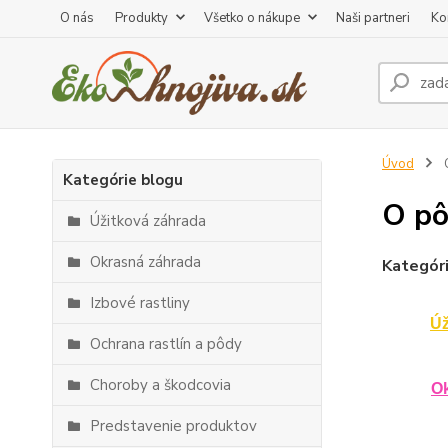
O nás
Produkty
Všetko o nákupe
Naši partneri
Ko
Úvod
O
Kategórie blogu
O pô
Úžitková záhrada
Okrasná záhrada
Kategóri
Izbové rastliny
Úž
Ochrana rastlín a pôdy
Choroby a škodcovia
O
Predstavenie produktov