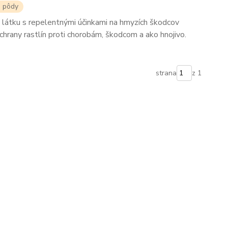
a pôdy
nú látku s repelentnými účinkami na hmyzích škodcov
chrany rastlín proti chorobám, škodcom a ako hnojivo.
strana
z 1