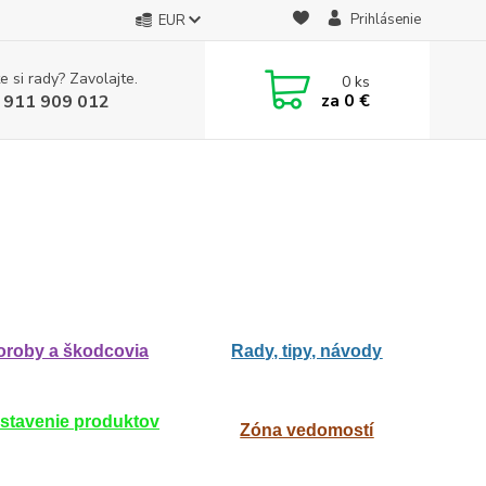
Prihlásenie
EUR
e si rady? Zavolajte.
0
ks
za
0 €
 911 909 012
roby a škodcovia
Rady, tipy, návody
stavenie produktov
Zóna vedomostí