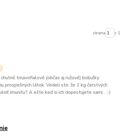
strana
z 1
 chutné tmavofialové (občas aj ružové) bobuľky
u prospešných látok. Vedeli ste, že 1 kg čerstvých
lniť imunitu? A ešte keď si ich dopestujete sami... ;-)
nie