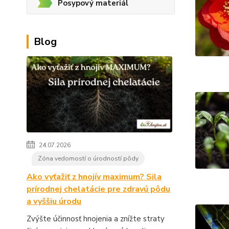
Posypový materiál
Blog
24.07.2026
Zóna vedomostí o úrodností pôdy
Ako vyťažiť z hnojív maximum? Sila
prírodnej chelatácie pre zdravú pôdu
a vyššiu úrodu
Zvýšte účinnosť hnojenia a znížte straty