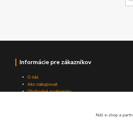
Informácie pre zákazníkov
O nás
Ako nakupovať
Obchodné podmienky
Ochrana súkromia
Vernostný program
O pôde a rastlinách
Náš e-shop a partn
Kontakty