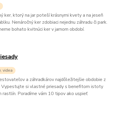
 ker, ktorý na jar poteší krásnymi kvety a na jeseň
ablku. Nenáročný ker zdobiaci nejednu záhradu či park.
erne bohato kvitnúci ker v jarnom období.
riesady
y, videa
 pestovateľov a záhradkárov najdôležitejšie obdobie z
 Vypestujte si vlastné priesady s benefitom istoty
h rastlín. Poradíme vám 10 tipov ako uspieť