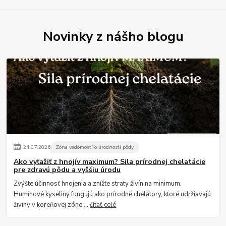
Novinky z nášho blogu
24
.
07
.
2026
Zóna vedomostí o úrodností pôdy
Ako vyťažiť z hnojív maximum? Sila prírodnej chelatácie
pre zdravú pôdu a vyššiu úrodu
Zvýšte účinnosť hnojenia a znížte straty živín na minimum.
Humínové kyseliny fungujú ako prírodné chelátory, ktoré udržiavajú
živiny v koreňovej zóne ...
čítať celé