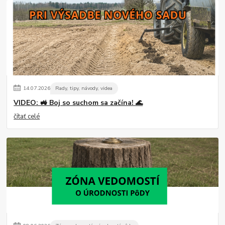
14
.
07
.
2026
Rady, tipy, návody, videa
VIDEO: 🚜 Boj so suchom sa začína! 🌊
čítať celé