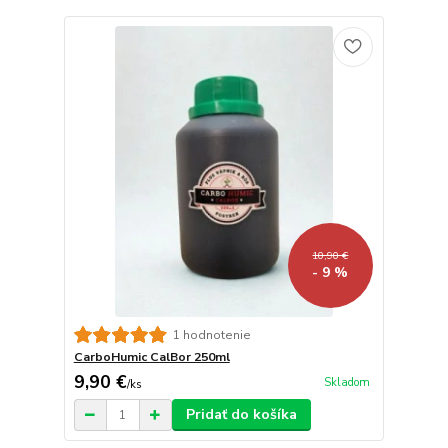
10,90 €
- 9 %
1 hodnotenie
CarboHumic CalBor 250ml
9,90 €
Skladom
/
ks
Pridať do košíka