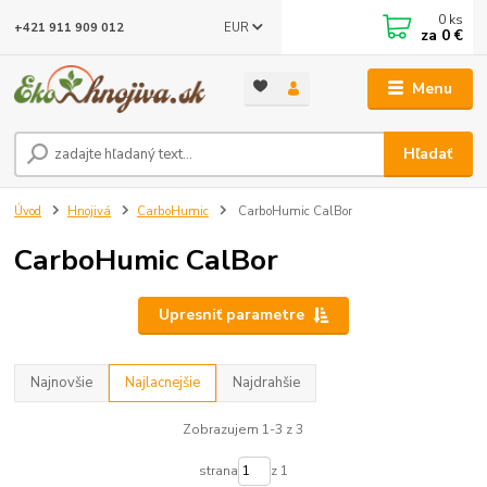
0
ks
EUR
+421 911 909 012
za
0 €
Menu
Hľadať
Úvod
Hnojivá
CarboHumic
CarboHumic CalBor
CarboHumic CalBor
Upresniť parametre
Najnovšie
Najlacnejšie
Najdrahšie
Zobrazujem 1-3 z 3
strana
z 1