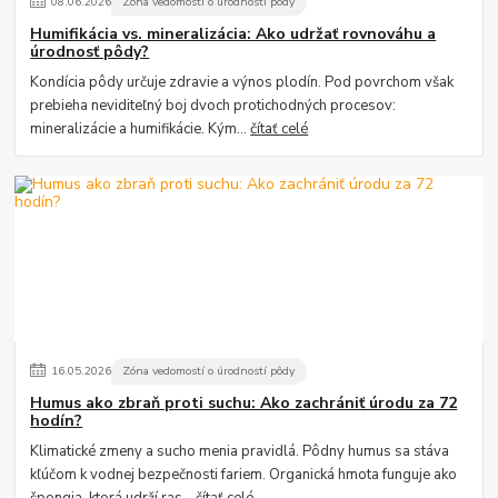
08
.
06
.
2026
Zóna vedomostí o úrodností pôdy
Humifikácia vs. mineralizácia: Ako udržať rovnováhu a
úrodnosť pôdy?
Kondícia pôdy určuje zdravie a výnos plodín. Pod povrchom však
prebieha neviditeľný boj dvoch protichodných procesov:
mineralizácie a humifikácie. Kým...
čítať celé
16
.
05
.
2026
Zóna vedomostí o úrodností pôdy
Humus ako zbraň proti suchu: Ako zachrániť úrodu za 72
hodín?
Klimatické zmeny a sucho menia pravidlá. Pôdny humus sa stáva
kľúčom k vodnej bezpečnosti fariem. Organická hmota funguje ako
špongia, ktorá udrží ras...
čítať celé