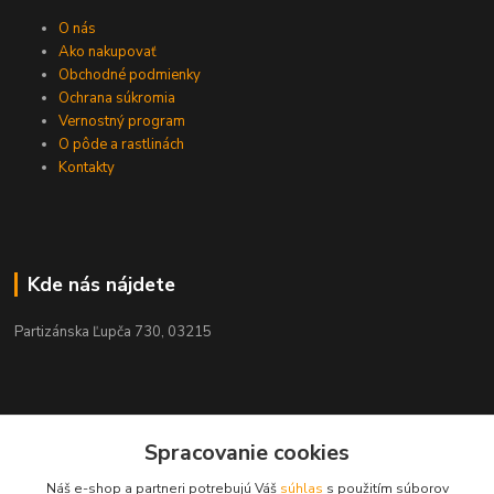
O nás
Ako nakupovať
Obchodné podmienky
Ochrana súkromia
Vernostný program
O pôde a rastlinách
Kontakty
Kde nás nájdete
Partizánska Ľupča 730, 03215
Kontakty
Spracovanie cookies
Náš e-shop a partneri potrebujú Váš
súhlas
s použitím súborov