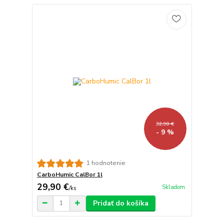
32,90 €
- 9 %
1 hodnotenie
CarboHumic CalBor 1l
29,90 €
Skladom
/
ks
Pridať do košíka