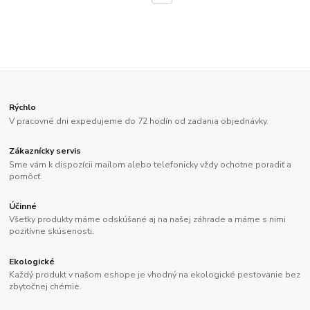
Rýchlo
V pracovné dni expedujeme do 72 hodín od zadania objednávky.
Zákaznícky servis
Sme vám k dispozícii mailom alebo telefonicky vždy ochotne poradiť a
pomôcť.
Účinné
Všetky produkty máme odskúšané aj na našej záhrade a máme s nimi
pozitívne skúsenosti.
Ekologické
Každý produkt v našom eshope je vhodný na ekologické pestovanie bez
zbytočnej chémie.