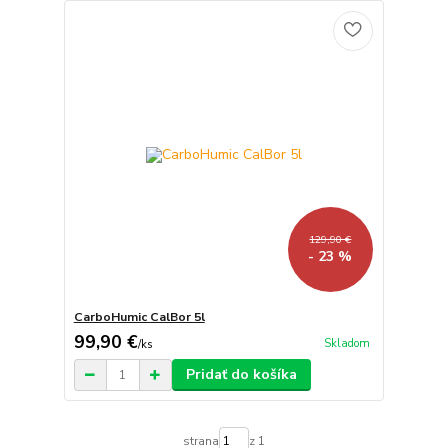
129,90 €
- 23 %
CarboHumic CalBor 5l
99,90 €
Skladom
/
ks
Pridať do košíka
strana
z 1