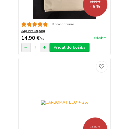
15,90 €
- 6 %
19 hodnotenie
Alginit 19,5kg
14,90 €
skladom
/
ks
Pridať do košíka
16,90 €