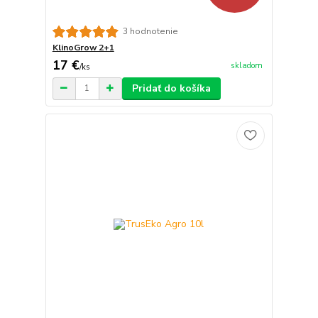
3 hodnotenie
KlinoGrow 2+1
17 €
skladom
/
ks
Pridať do košíka