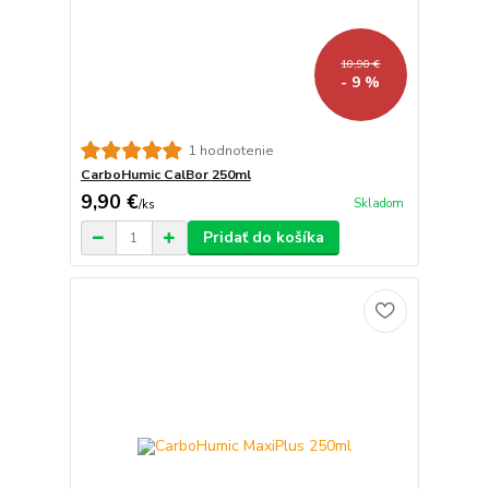
10,90 €
- 9 %
1 hodnotenie
CarboHumic CalBor 250ml
9,90 €
Skladom
/
ks
Pridať do košíka