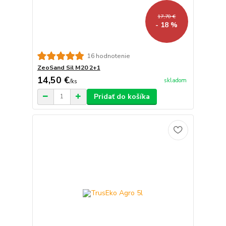
17,70 €
- 18 %
16 hodnotenie
ZeoSand Sil M20 2+1
14,50 €
skladom
/
ks
Pridať do košíka