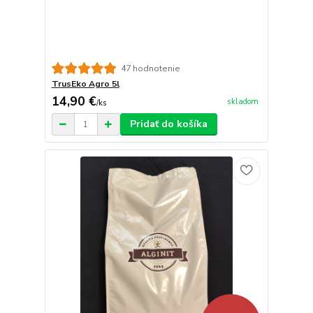
47 hodnotenie
TrusEko Agro 5l
14,90 €
skladom
/
ks
Pridať do košíka