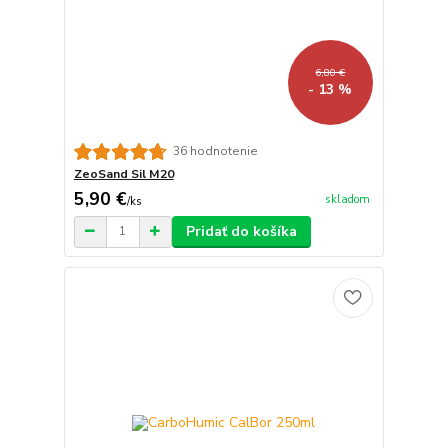
6,80 €
- 13 %
36 hodnotenie
ZeoSand Sil M20
5,90 €
skladom
/
ks
Pridať do košíka