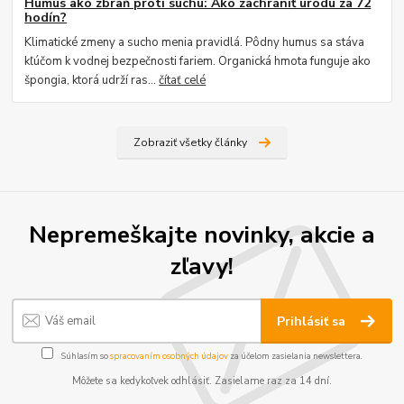
Humus ako zbraň proti suchu: Ako zachrániť úrodu za 72
hodín?
Klimatické zmeny a sucho menia pravidlá. Pôdny humus sa stáva
kľúčom k vodnej bezpečnosti fariem. Organická hmota funguje ako
špongia, ktorá udrží ras...
čítať celé
Zobraziť všetky články
Nepremeškajte novinky, akcie a
zľavy!
Prihlásiť sa
Súhlasím so
spracovaním osobných údajov
za účelom zasielania newslettera.
Môžete sa kedykoľvek odhlásiť. Zasielame raz za 14 dní.