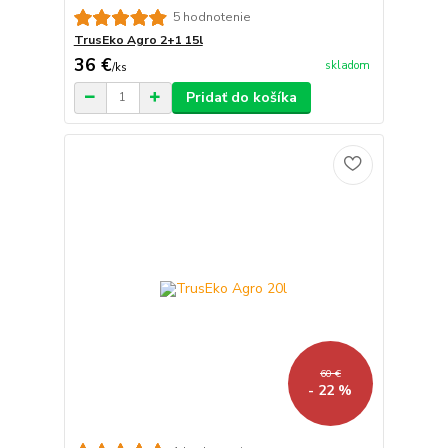
5 hodnotenie
TrusEko Agro 2+1 15l
36 €
skladom
/
ks
Pridať do košíka
60 €
- 22 %