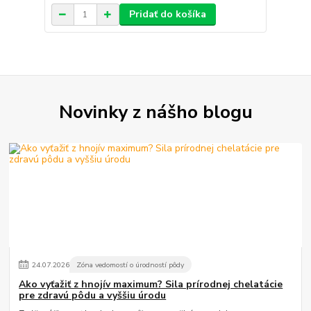
Pridať do košíka
Novinky z nášho blogu
24
.
07
.
2026
Zóna vedomostí o úrodností pôdy
Ako vyťažiť z hnojív maximum? Sila prírodnej chelatácie
pre zdravú pôdu a vyššiu úrodu