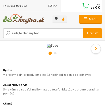
0
ks
EUR
+421 911 909 012
za
0 €
Menu
Hľadať
Rýchlo
V pracovné dni expedujeme do 72 hodín od zadania objednávky.
Zákaznícky servis
Sme vám k dispozícii mailom alebo telefonicky vždy ochotne poradiť a
pomôcť.
Účinné