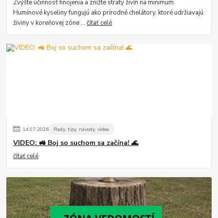
Zvýšte účinnosť hnojenia a znížte straty živín na minimum.
Humínové kyseliny fungujú ako prírodné chelátory, ktoré udržiavajú
živiny v koreňovej zóne ...
čítať celé
14
.
07
.
2026
Rady, tipy, návody, videa
VIDEO: 🚜 Boj so suchom sa začína! 🌊
čítať celé