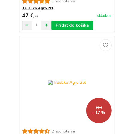
1 hodnotenie
TrusEko Agro 20l
47 €
skladom
/
ks
Pridať do košíka
60 €
- 17 %
2 hodnotenie