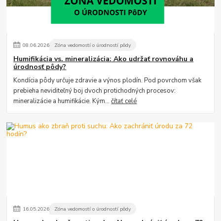
08
.
06
.
2026
Zóna vedomostí o úrodností pôdy
Humifikácia vs. mineralizácia: Ako udržať rovnováhu a
úrodnosť pôdy?
Kondícia pôdy určuje zdravie a výnos plodín. Pod povrchom však
prebieha neviditeľný boj dvoch protichodných procesov:
mineralizácie a humifikácie. Kým...
čítať celé
16
.
05
.
2026
Zóna vedomostí o úrodností pôdy