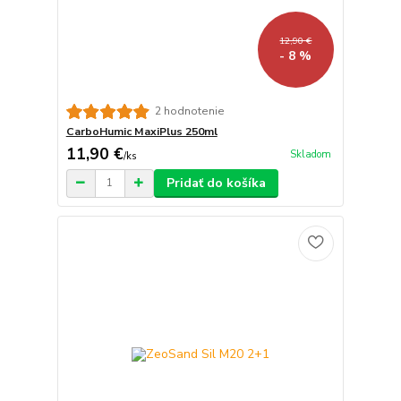
12,90 €
- 8 %
2 hodnotenie
CarboHumic MaxiPlus 250ml
11,90 €
Skladom
/
ks
Pridať do košíka