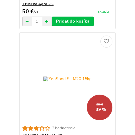
TrusEko Agro 25l
50 €
skladom
/
ks
Pridať do košíka
98 €
- 39 %
2 hodnotenie
ZeoSand Sil M20 15kg