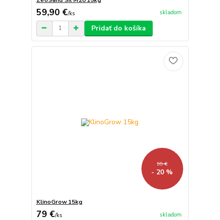
59,90 €
skladom
/
ks
Pridať do košíka
99 €
- 20 %
KlinoGrow 15kg
79 €
skladom
/
ks