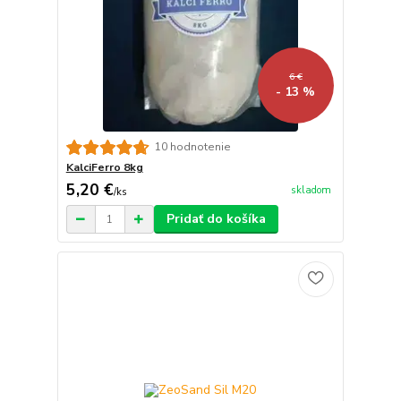
6 €
- 13 %
10 hodnotenie
KalciFerro 8kg
5,20 €
skladom
/
ks
Pridať do košíka