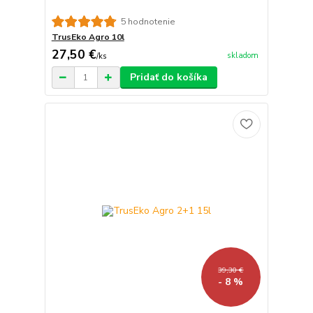
5 hodnotenie
TrusEko Agro 10l
27,50 €
skladom
/
ks
Pridať do košíka
39,30 €
- 8 %