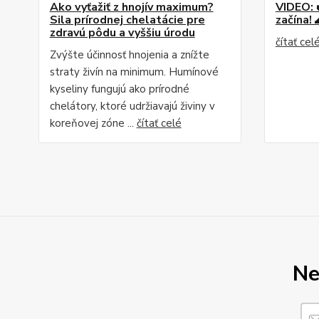
Ako vyťažiť z hnojív maximum?
VIDEO: 
Sila prírodnej chelatácie pre
začína! 
zdravú pôdu a vyššiu úrodu
čítať cel
Zvýšte účinnosť hnojenia a znížte
straty živín na minimum. Humínové
kyseliny fungujú ako prírodné
chelátory, ktoré udržiavajú živiny v
koreňovej zóne ...
čítať celé
Ne