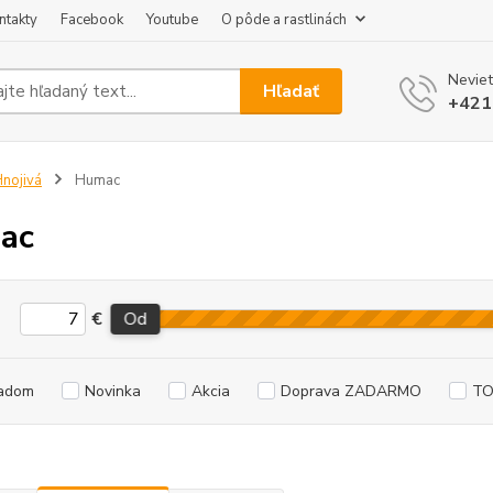
ntakty
Facebook
Youtube
O pôde a rastlinách
Neviet
Hľadať
+421
nojivá
Humac
ac
€
Od
adom
Novinka
Akcia
Doprava ZADARMO
TO