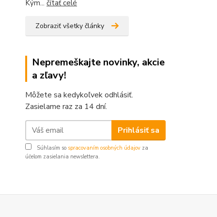
Kým...
čítať celé
Zobraziť všetky články
Nepremeškajte novinky, akcie
a zľavy!
Môžete sa kedykoľvek odhlásiť.
Zasielame raz za 14 dní.
Prihlásiť sa
Súhlasím so
spracovaním osobných údajov
za
účelom zasielania newslettera.