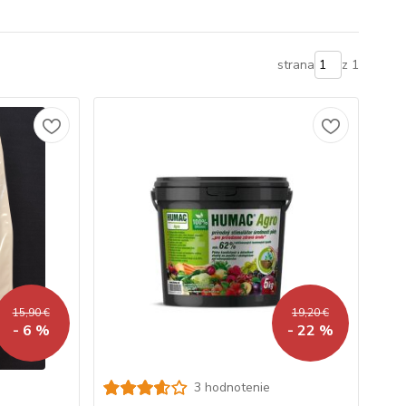
strana
z 1
15,90 €
19,20 €
- 6 %
- 22 %
3 hodnotenie