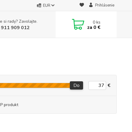
Prihlásenie
EUR
e si rady? Zavolajte.
0
ks
za
0 €
 911 909 012
Do
€
P produkt