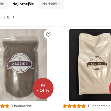
šie
Najlacnejšie
Najdrahšie
m 1-5 z 5
8 €
- 14 %
3 hodnotenie
19 hodnotenie