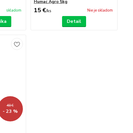
Humac Agro 5kg
15 €
skladom
Nie je skladom
/
ks
íka
Detail
48 €
- 23 %