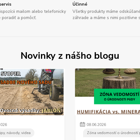
servis
Účinné
spozícii mailom alebo telefonicky
Všetky produkty máme odskúšané 
 poradiť a pomôcť.
záhrade a máme s nimi pozitívne 
Novinky z nášho blogu
2026
08
.
06
.
2026
ipy, návody, videa
Zóna vedomostí o úrodností