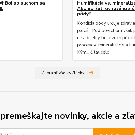
🚜 Boj so suchom sa
Humifikácia vs. mineralizá
🌊
Ako udržať rovnováhu a 
pôdy?
é
Kondícia pôdy určuje zdravi
plodín. Pod povrchom však 
neviditeľný boj dvoch proti
procesov: mineralizácie a hum
Kým...
čítať celé
Zobraziť všetky články
premeškajte novinky, akcie a zľa