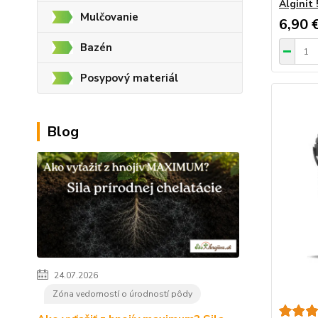
Alginit
Mulčovanie
6,90 
Bazén
Posypový materiál
Blog
24.07.2026
Zóna vedomostí o úrodností pôdy