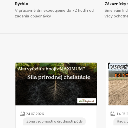
Rýchlo
Zákaznícky 
V pracovné dni expedujeme do 72 hodín od
Sme vám k di
zadania objednávky.
vždy ochotne
24
.
07
.
2026
14
.
07
.
Zóna vedomostí o úrodností pôdy
Rady, t