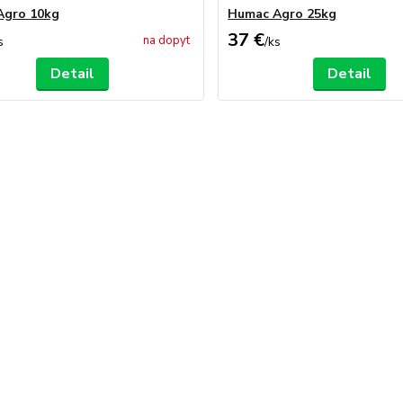
Agro 10kg
Humac Agro 25kg
37 €
na dopyt
s
/
ks
Detail
Detail