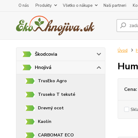
O nás
Produkty
Všetko o nákupe
Naši partneri
Ko
Úvod
H
Škodcovia
Hum
Hnojivá
TrusEko Agro
Cena:
Truseko T tekuté
Drevný ocot
Skl
Kaolín
CARBOMAT ECO