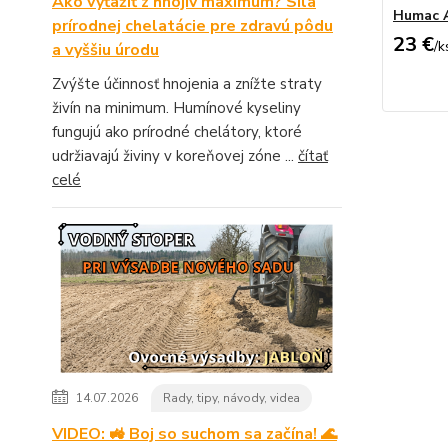
Ako vyťažiť z hnojív maximum? Sila
Humac 
prírodnej chelatácie pre zdravú pôdu
23 €
/
k
a vyššiu úrodu
Zvýšte účinnosť hnojenia a znížte straty
živín na minimum. Humínové kyseliny
fungujú ako prírodné chelátory, ktoré
udržiavajú živiny v koreňovej zóne ...
čítať
celé
14.07.2026
Rady, tipy, návody, videa
VIDEO: 🚜 Boj so suchom sa začína! 🌊