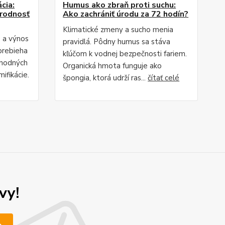
cia:
Humus ako zbraň proti suchu:
úrodnosť
Ako zachrániť úrodu za 72 hodín?
Klimatické zmeny a sucho menia
e a výnos
pravidlá. Pôdny humus sa stáva
prebieha
kľúčom k vodnej bezpečnosti fariem.
chodných
Organická hmota funguje ako
ifikácie.
špongia, ktorá udrží ras...
čítať celé
vy!