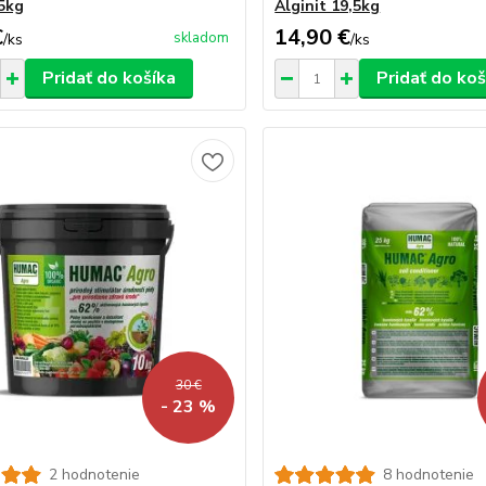
 5kg
Alginit 19,5kg
€
14,90 €
skladom
/
ks
/
ks
Pridať do košíka
Pridať do koš
30 €
- 23 %
2 hodnotenie
8 hodnotenie