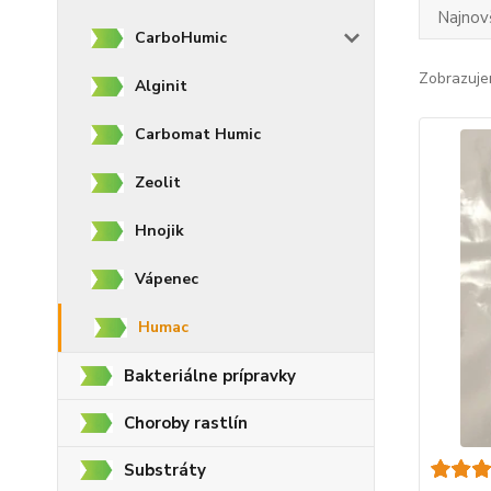
Najnov
CarboHumic
Zobrazuje
Alginit
Carbomat Humic
Zeolit
Hnojik
Vápenec
Humac
Bakteriálne prípravky
Choroby rastlín
Substráty