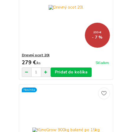
299 €
- 7 %
Drevný ocot 20l
279 €
Skladom
/
ks
Pridať do košíka
Novinka