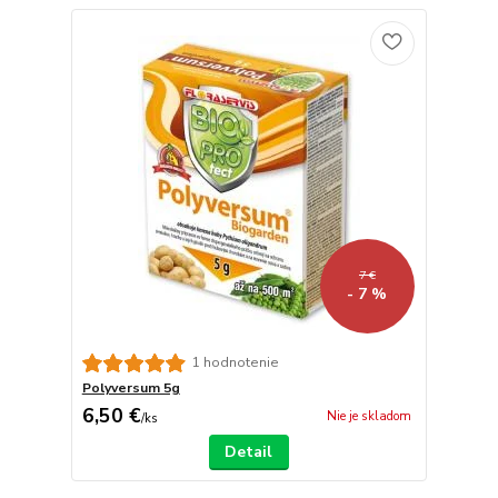
7 €
- 7 %
1 hodnotenie
Polyversum 5g
6,50 €
Nie je skladom
/
ks
Detail