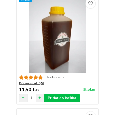
Novinka
8 hodnotenie
Drevný ocot 0,5l
11,50 €
Skladom
/
ks
Pridať do košíka