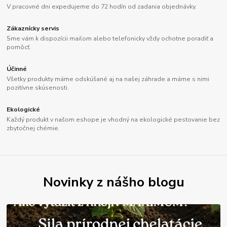
V pracovné dni expedujeme do 72 hodín od zadania objednávky.
Zákaznícky servis
Sme vám k dispozícii mailom alebo telefonicky vždy ochotne poradiť a
pomôcť.
Účinné
Všetky produkty máme odskúšané aj na našej záhrade a máme s nimi
pozitívne skúsenosti.
Ekologické
Každý produkt v našom eshope je vhodný na ekologické pestovanie bez
zbytočnej chémie.
Novinky z nášho blogu