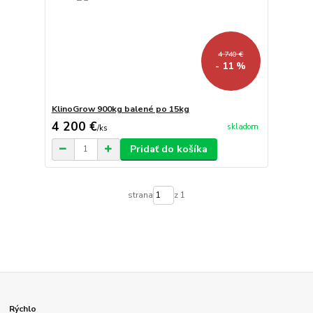
4 740 €
- 11 %
KlinoGrow 900kg balené po 15kg
4 200 €
skladom
/
ks
Pridať do košíka
strana
z 1
Rýchlo