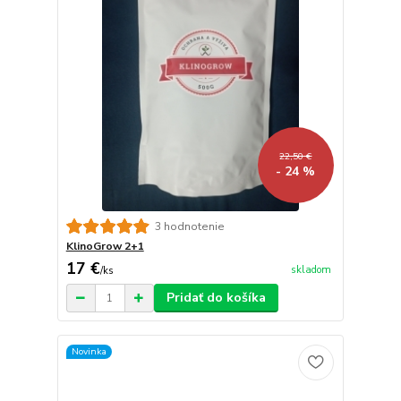
22,50 €
- 24 %
3 hodnotenie
KlinoGrow 2+1
17 €
skladom
/
ks
Pridať do košíka
Novinka