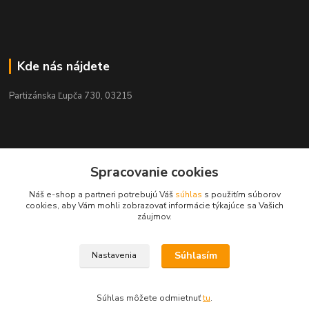
Kde nás nájdete
Partizánska Ľupča 730, 03215
Kontakty
Spracovanie cookies
Náš e-shop a partneri potrebujú Váš
súhlas
s použitím súborov
+421 911 909 012
cookies, aby Vám mohli zobrazovať informácie týkajúce sa Vašich
záujmov.
info@ekohnojiva.sk
Súhlasím
Nastavenia
Súhlas môžete odmietnuť
tu
.
Vytvorené na
Eshop-rychlo.sk