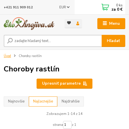
0
ks
EUR
+421 911 909 012
za
0 €
Menu
Hľadať
Úvod
Choroby rastlín
Choroby rastlín
Upresniť parametre
Najnovšie
Najlacnejšie
Najdrahšie
Zobrazujem 1-14 z 14
strana
z 1