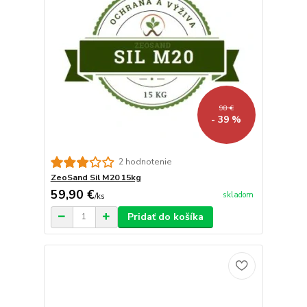
98 €
- 39 %
2 hodnotenie
ZeoSand Sil M20 15kg
59,90 €
skladom
/
ks
Pridať do košíka