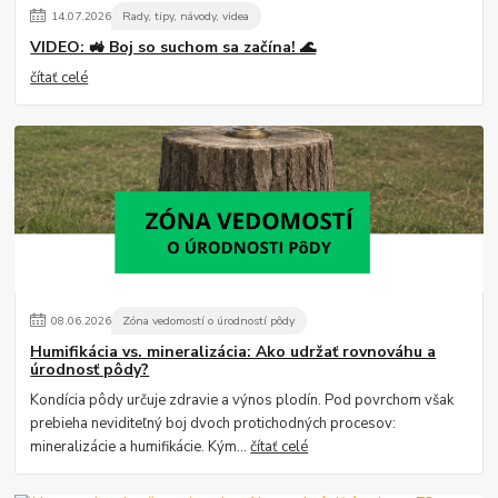
14
.
07
.
2026
Rady, tipy, návody, videa
VIDEO: 🚜 Boj so suchom sa začína! 🌊
čítať celé
08
.
06
.
2026
Zóna vedomostí o úrodností pôdy
Humifikácia vs. mineralizácia: Ako udržať rovnováhu a
úrodnosť pôdy?
Kondícia pôdy určuje zdravie a výnos plodín. Pod povrchom však
prebieha neviditeľný boj dvoch protichodných procesov:
mineralizácie a humifikácie. Kým...
čítať celé