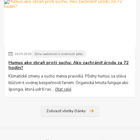
16
.
05
.
2026
Zóna vedomostí o úrodností pôdy
Humus ako zbraň proti suchu: Ako zachrániť úrodu za 72
hodín?
Klimatické zmeny a sucho menia pravidlá. Pôdny humus sa stáva
kľúčom k vodnej bezpečnosti fariem. Organická hmota funguje ako
špongia, ktorá udrží ras...
čítať celé
Zobraziť všetky články