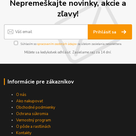
Nepremeškajte novinky, akcie a
zľavy!
Prihlásiť sa
Súhlasím so
spracovaním osobných údajov
za účelom zasielania newslettera.
Môžete sa kedykoľvek odhlásiť. Zasielame raz za 14 dní.
Informácie pre zákazníkov
O nás
Ako nakupovať
Obchodné podmienky
Ochrana súkromia
Vernostný program
O pôde a rastlinách
Kontakty