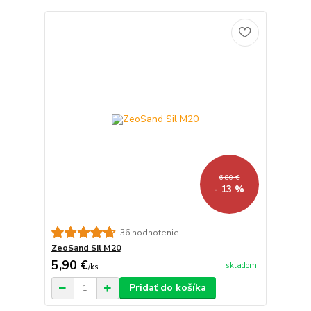
6,80 €
- 13 %
36 hodnotenie
ZeoSand Sil M20
5,90 €
skladom
/
ks
Pridať do košíka