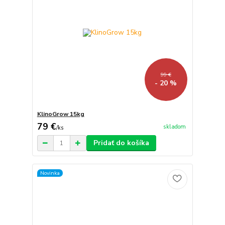
99 €
- 20 %
KlinoGrow 15kg
79 €
skladom
/
ks
Pridať do košíka
Novinka