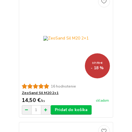
17,70 €
- 18 %
16 hodnotenie
ZeoSand Sil M20 2+1
14,50 €
skladom
/
ks
Pridať do košíka