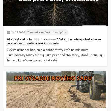
24
.
07
.
2026
Zóna vedomostí o úrodností pôdy
Ako vyťažiť z hnojív maximum? Sila prírodnej chelatácie
pre zdravú pôdu a vyššiu úrodu
Zvýšte účinnosť hnojenia a znížte straty živín na minimum.
Humínové kyseliny fungujú ako prírodné chelátory, ktoré udržiavajú
živiny v koreňovej zóne ...
čítať celé