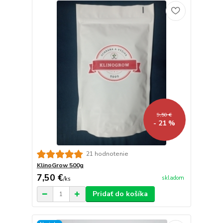
9,50 €
- 21 %
21 hodnotenie
KlinoGrow 500g
7,50 €
skladom
/
ks
Pridať do košíka