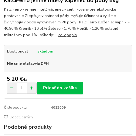
KalciFerro jemne mletý vápenec do pôdy 8kg
KalciFerro - jemne mletý vápenec - certifikovaný pre ekologické
pestovanie Zlepšuje vlastnosti pôdy, zvyšuje účinnosť a využitie
živín/hnojív v pôde vyrovnávaním Ph pôdy KalciFerro zloženie: Vápnik -
40,80 % Kremík - 16,51% Železo - 1,70 % Horčík - 1,20 % ostatné
mikroživny pod 1% Výhody: ...
celý popis
Dostupnosť
skladom
Nie sme platcovia DPH
5,20 €
/
ks
Pridať do košíka
Číslo produktu:
4023009
Do obľúbených
Podobné produkty