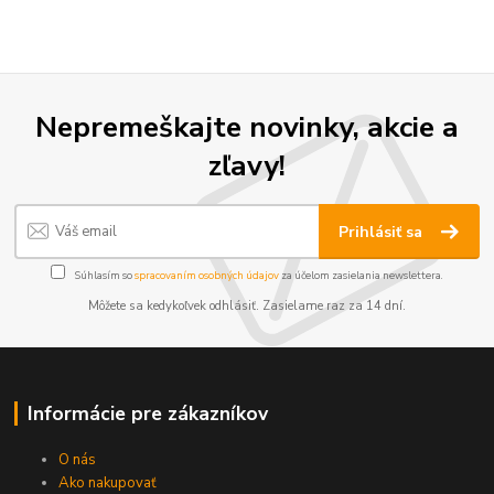
Nepremeškajte novinky, akcie a
zľavy!
Prihlásiť sa
Súhlasím so
spracovaním osobných údajov
za účelom zasielania newslettera.
Môžete sa kedykoľvek odhlásiť. Zasielame raz za 14 dní.
Informácie pre zákazníkov
O nás
Ako nakupovať