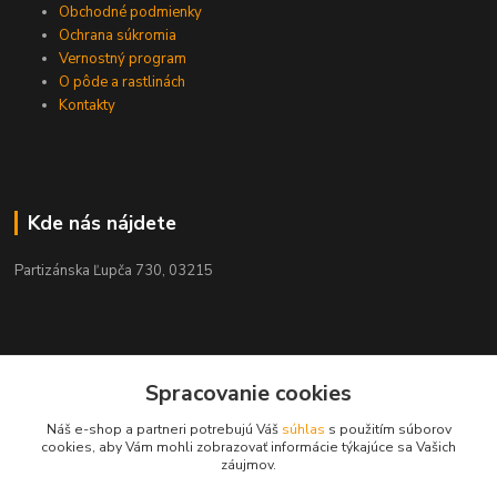
Obchodné podmienky
Ochrana súkromia
Vernostný program
O pôde a rastlinách
Kontakty
Kde nás nájdete
Partizánska Ľupča 730, 03215
Kontakty
Spracovanie cookies
Náš e-shop a partneri potrebujú Váš
súhlas
s použitím súborov
+421 911 909 012
cookies, aby Vám mohli zobrazovať informácie týkajúce sa Vašich
záujmov.
info@ekohnojiva.sk