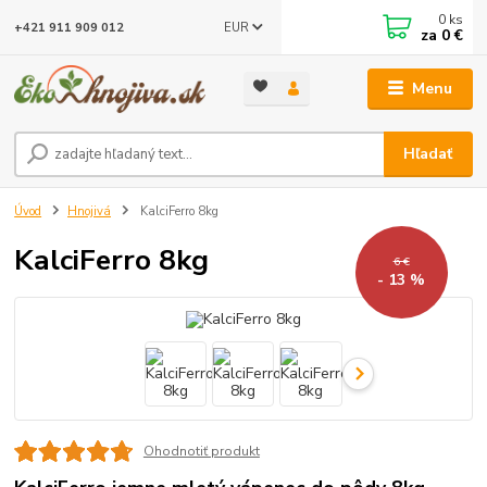
0
ks
EUR
+421 911 909 012
za
0 €
Menu
Hľadať
Úvod
Hnojivá
KalciFerro 8kg
KalciFerro 8kg
6 €
- 13 %
Ohodnotiť produkt