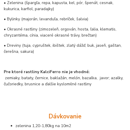
•
Zelenina (špargľa, repa, kapusta, kel, pór, špenát, cesnak,
kukurica, karfiol, paradajky)
•
Bylinky (majorán, levanduľa, rebríček, šalvia)
•
Okrasné rastliny (zimozeleň, orgován, hosta, ľalia, klematis,
chryzantéma, cínia, viaceré okrasné trávy, brečtan)
•
Dreviny (tuja, cypruštek, ibištek, zlatý dážď, buk, jaseň, gaštan,
čerešna, sakura)
Pre ktoré rastliny KalciFerro nie je vhodné:
zemiaky,
bataty,
černice, baklažán, melón, bazalka,
javor; azalky,
čučoriedky, brusnice a ďalšie kyslomilné rastliny
Dávkovanie
zelenina 1,20-1,80kg na 10m2