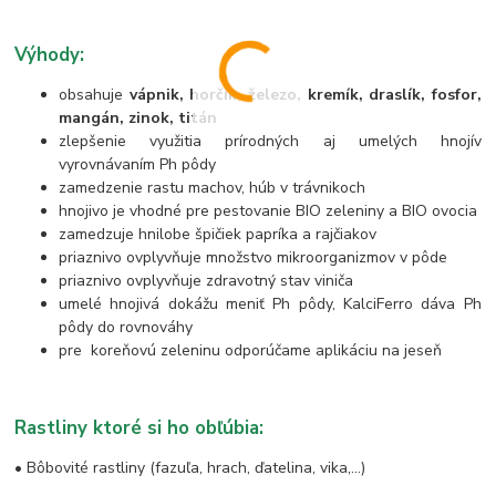
Výhody:
obsahuje
vápnik, horčík, železo, kremík, draslík, fosfor,
mangán, zinok, titán
zlepšenie využitia prírodných aj umelých hnojív
vyrovnávaním Ph pôdy
zamedzenie rastu machov, húb v trávnikoch
hnojivo je vhodné pre pestovanie BIO zeleniny a BIO ovocia
zamedzuje hnilobe špičiek papríka a rajčiakov
priaznivo ovplyvňuje množstvo mikroorganizmov v pôde
priaznivo ovplyvňuje zdravotný stav viniča
umelé hnojivá dokážu meniť Ph pôdy, KalciFerro dáva Ph
pôdy do rovnováhy
pre koreňovú zeleninu odporúčame aplikáciu na jeseň
Rastliny ktoré si ho obľúbia:
•
Bôbovité rastliny (fazuľa, hrach, ďatelina, vika,…)