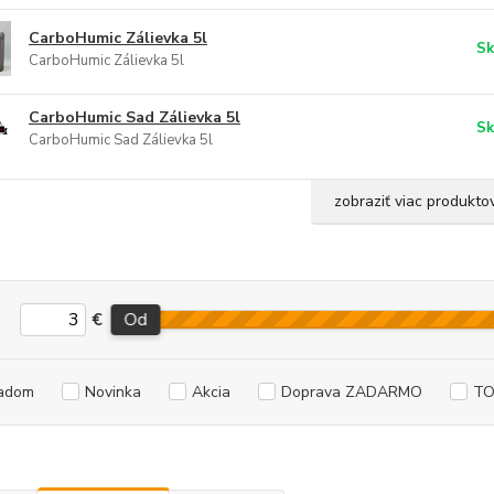
CarboHumic Zálievka 5l
Sk
CarboHumic Zálievka 5l
CarboHumic Sad Zálievka 5l
Sk
CarboHumic Sad Zálievka 5l
zobraziť viac produkto
€
Od
adom
Novinka
Akcia
Doprava ZADARMO
TO