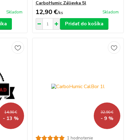
CarboHumic Zálievka 5l
12,90 €
Skladom
Skladom
/
ks
íka
Pridať do košíka
14,90 €
32,90 €
- 13 %
- 9 %
1 hodnotenie