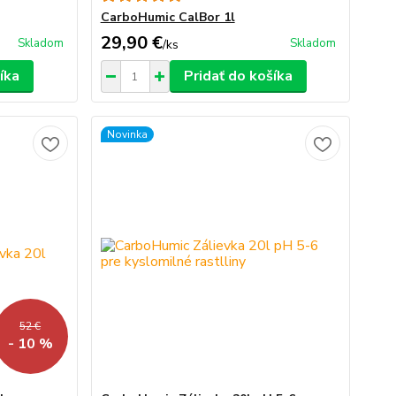
CarboHumic CalBor 1l
29,90 €
Skladom
Skladom
/
ks
íka
Pridať do košíka
Novinka
52 €
- 10 %