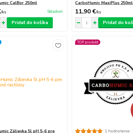
mic CalBor 250ml
CarboHumic MaxiPlus 250ml
€
11,90 €
Skladom
/
ks
/
ks
Pridať do košíka
Pridať do koš
TOP produkt
mic Zálievka 5l pH 5-6 pre
1 hodnotenie