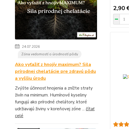
2,90 
24.07.2026
Zóna vedomostí o úrodností pôdy
Ako vyťažiť z hnojív maximum? Sila
prírodnej chelatácie pre zdravú pôdu
a vyššiu úrodu
Zvýšte účinnosť hnojenia a znížte straty
živín na minimum. Humínové kyseliny
fungujú ako prírodné chelátory, ktoré
udržiavajú živiny v koreňovej zóne ...
čítať
celé