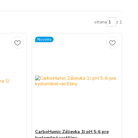
strana
z 1
Novinka
CarboHumic Zálievka 1l pH 5-6 pre
kyslomilné rastlliny