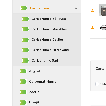
CarboHumic
2.
CarboHumic Zálievka
3.
CarboHumic MaxiPlus
CarboHumic CalBor
CarboHumic Filtrovaný
Carbohumic Sad
Cena:
Alginit
Carbomat Humic
Skl
Zeolit
Hnojik