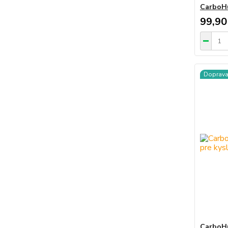
CarboHu
99,90
Doprav
CarboHu