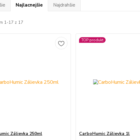
šie
Najlacnejšie
Najdrahšie
m 1-17 z 17
TOP produkt
mic Zálievka 250ml
CarboHumic Zálievka 1l