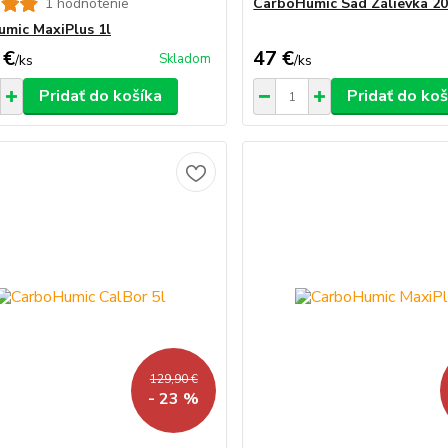
1 hodnotenie
CarboHumic Sad Zálievka 20
mic MaxiPlus 1l
 €
47 €
Skladom
/
ks
/
ks
Pridať do košíka
Pridať do koš
129,90 €
- 23 %