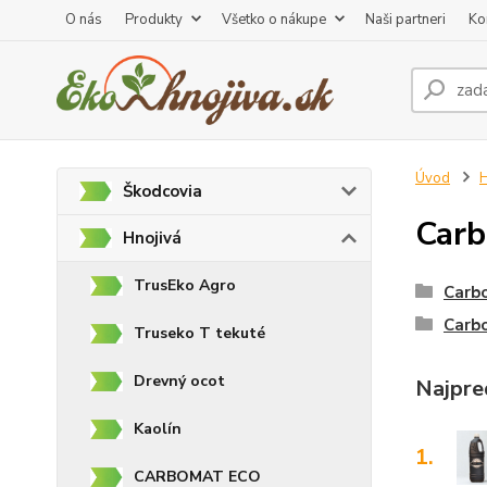
O nás
Produkty
Všetko o nákupe
Naši partneri
Ko
Úvod
H
Škodcovia
Car
Hnojivá
TrusEko Agro
Carb
Carb
Truseko T tekuté
Drevný ocot
Najpre
Kaolín
1.
CARBOMAT ECO