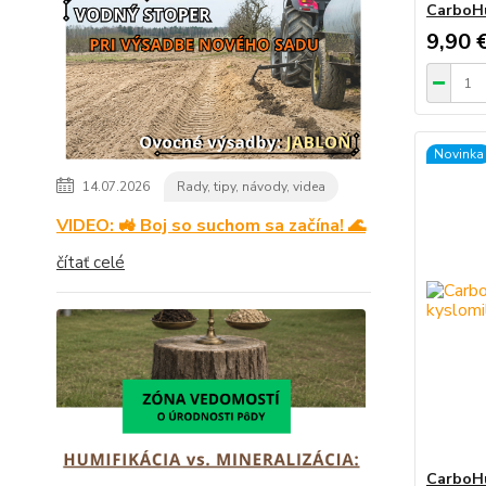
CarboHu
9,90 
Novinka
14.07.2026
Rady, tipy, návody, videa
VIDEO: 🚜 Boj so suchom sa začína! 🌊
čítať celé
CarboHu