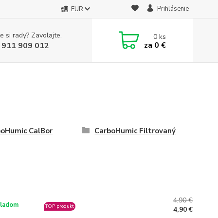
Prihlásenie
EUR
e si rady? Zavolajte.
0
ks
za
0 €
 911 909 012
boHumic CalBor
CarboHumic Filtrovaný
4,90 €
ladom
TOP produkt
4,90 €