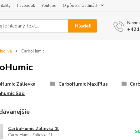
ntakty
Facebook
Youtube
O pôde a rastlinách
Neviet
Hľadať
+421
nojivá
CarboHumic
boHumic
oHumic Zálievka
CarboHumic MaxiPlus
Car
ohumic Sad
dávanejšie
CarboHumic Zálievka 1l
Sk
CarboHumic Zálievka 1l