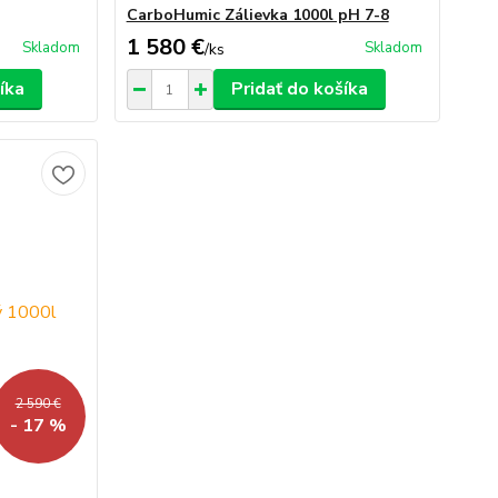
CarboHumic Zálievka 1000l pH 7-8
1 580 €
Skladom
Skladom
/
ks
íka
Pridať do košíka
2 590 €
- 17 %
l