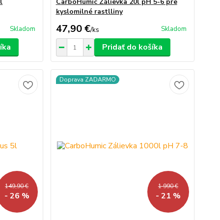
l
CarboHumic Zálievka 20l pH 5-6 pre
kyslomilné rastlliny
47,90 €
Skladom
Skladom
/
ks
íka
Pridať do košíka
Doprava ZADARMO
149,90 €
1 990 €
- 26 %
- 21 %