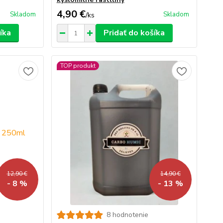
4,90 €
Skladom
Skladom
/
ks
íka
Pridať do košíka
TOP produkt
12,90 €
14,90 €
- 8 %
- 13 %
8 hodnotenie