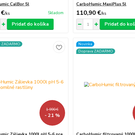
mic CalBor 5l
CarboHumic MaxiPlus 5l
 €
110,90 €
Skladom
/
ks
/
ks
Pridať do košíka
Pridať do koš
a ZADARMO
Novinka
Doprava ZADARMO
1 990 €
- 21 %
mic Zálievka 1000l pH 5-6 pre
CarboHumic filtrovaný 1000