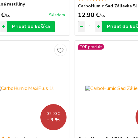
né rastlliny
CarboHumic Sad Zálievka 5l
 €
12,90 €
Skladom
/
ks
/
ks
Pridať do košíka
Pridať do koš
TOP produkt
32,90 €
- 3 %