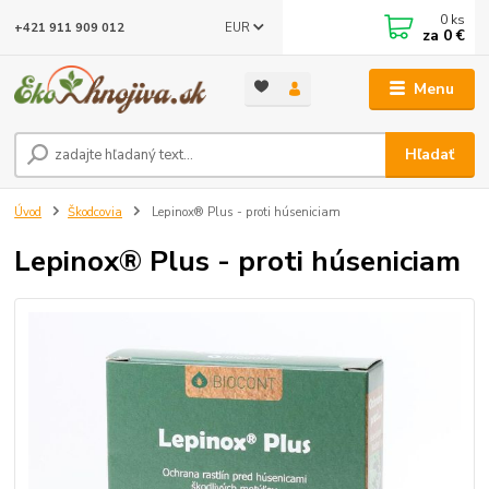
0
ks
EUR
+421 911 909 012
za
0 €
Menu
Hľadať
Úvod
Škodcovia
Lepinox® Plus - proti húseniciam
Lepinox® Plus - proti húseniciam