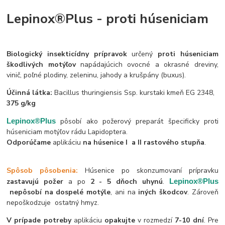
Lepinox®Plus - proti húseniciam
Biologický insekticídny prípravok
určený
proti húseniciam
škodlivých motýľov
napádajúcich ovocné a okrasné dreviny,
vinič, poľné plodiny, zeleninu, jahody a krušpány (buxus).
Účinná látka:
Bacillus thuringiensis Ssp. kurstaki kmeň EG 2348,
375 g/kg
Lepinox®Plus
pôsobí ako požerový preparát špecificky proti
húseniciam motýľov rádu Lapidoptera.
Odporúčame
aplikáciu
na húsenice I
a II rastového stupňa
.
Spôsob pôsobenia:
Húsenice po skonzumovaní prípravku
zastavujú požer
a po
2 - 5 dňoch uhynú
.
Lepinox®Plus
nepôsobí na dospelé motýle
, ani na
iných škodcov
. Zároveň
nepoškodzuje ostatný hmyz.
V prípade potreby
aplikáciu
opakujte
v rozmedzí
7-10 dní
. Pre