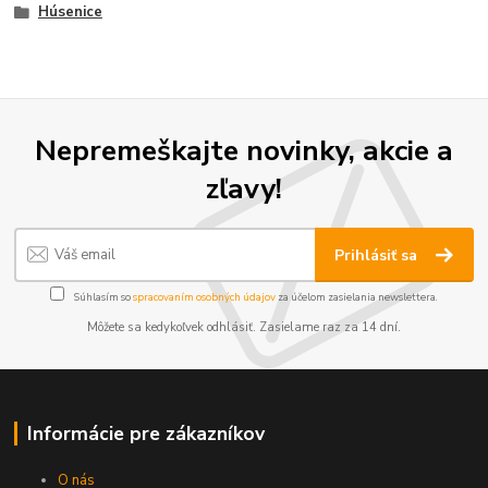
Húsenice
Nepremeškajte novinky, akcie a
zľavy!
Prihlásiť sa
Súhlasím so
spracovaním osobných údajov
za účelom zasielania newslettera.
Môžete sa kedykoľvek odhlásiť. Zasielame raz za 14 dní.
Informácie pre zákazníkov
O nás