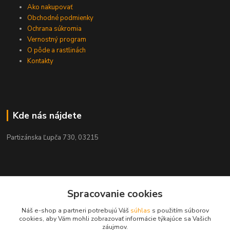
Ako nakupovať
Obchodné podmienky
Ochrana súkromia
Vernostný program
O pôde a rastlinách
Kontakty
Kde nás nájdete
Partizánska Ľupča 730, 03215
Kontakty
Spracovanie cookies
Náš e-shop a partneri potrebujú Váš
súhlas
s použitím súborov
+421 911 909 012
cookies, aby Vám mohli zobrazovať informácie týkajúce sa Vašich
záujmov.