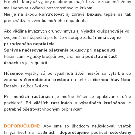
Pre tých, ktorý už vyjačky osobne poznajú, to zase znamená, že by
mali venovať zvýšenú pozornosť svojim kríkom.
Nie je na škodu
kontrolovať
aj zdravé
buxusy
, lepšie sa tak
predchádza rozvinutiu možného napadnutia.
Ako väčšina inváznych druhov hmyzu aj Vyjačka krušpánová je vo
svojom šírení úspešná preto, že v Európe zatiaľ
nemá svojho
prirodzeného nepriateľa
.
Správne načasovanie ošetrenia
buxusov
pri napadnutí
húsenicami Vyjačky krušpánovej znamená
podstatnú časť
úspechu
v jej regulácii.
Húsenice
vyjačky sú po vyliahnutí
žlté
, neskôr sa vyfarbia do
zelena s čiernobielou kresbou
na tele a
čiernou hlavičkou
.
Dosahujú dĺžku
3-4 cm
.
Pri menších rastlinách
je možné húsenice opakovane ručne
pozbierať.
Pri väčších rastlinách
a
výsadbách krušpánov
je
potrebné ošetrovať vhodnými prípravkami.
DOPORUČUJEME:
Aby sme so škodcom nelikvidovali všetok
hmyzí život na rastlinách,
doporučujeme
používať
selektívny