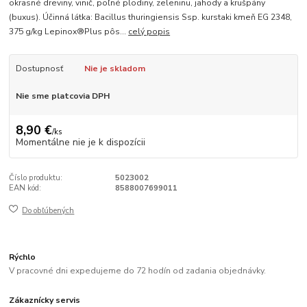
okrasné dreviny, vinič, poľné plodiny, zeleninu, jahody a krušpány
(buxus). Účinná látka: Bacillus thuringiensis Ssp. kurstaki kmeň EG 2348,
375 g/kg Lepinox®Plus pôs...
celý popis
Dostupnosť
Nie je skladom
Nie sme platcovia DPH
8,90 €
/
ks
Momentálne nie je k dispozícii
Číslo produktu:
5023002
EAN kód:
8588007699011
Do obľúbených
Rýchlo
V pracovné dni expedujeme do 72 hodín od zadania objednávky.
Zákaznícky servis