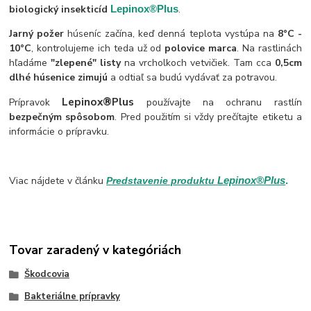
biologický insekticíd
Lepinox®Plus
.
Jarný požer
húseníc začína, keď denná teplota vystúpa na
8°C -
10°C
, kontrolujeme ich teda už od
polovice marca
. Na rastlinách
hľadáme
"zlepené" listy
na vrcholkoch vetvičiek. Tam cca
0,5cm
dlhé húsenice zimujú
a odtiaľ sa budú vydávať za potravou.
Lepinox®Plus
Prípravok
používajte na ochranu rastlín
bezpečným spôsobom
. Pred použitím si vždy prečítajte etiketu a
informácie o prípravku.
Viac nájdete v článku
Lepinox®Plus
.
Predstavenie produktu
Tovar zaradený v kategóriách
Škodcovia
Bakteriálne prípravky