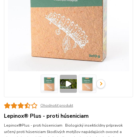
Ohodnotiť produkt
Lepinox® Plus - proti húseniciam
Lepinox®Plus - proti húseniciam Biologický insekticídny prípravok
určený proti húseniciam škodlivých motýľov napádajúcich ovocné a