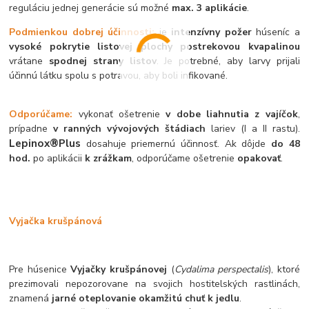
reguláciu jednej generácie sú možné
max. 3 aplikácie
.
Podmienkou dobrej účinnosti:
je
intenzívny požer
húseníc a
vysoké pokrytie listovej plochy postrekovou kvapalinou
vrátane
spodnej strany listov
. Je potrebné, aby larvy prijali
účinnú látku spolu s potravou, aby boli infikované.
Odporúčame:
vykonať ošetrenie
v dobe liahnutia z vajíčok
,
prípadne
v ranných vývojových štádiach
lariev (I a II rastu).
Lepinox®Plus
dosahuje priemernú účinnosť. Ak dôjde
do 48
hod.
po aplikácii
k zrážkam
, odporúčame ošetrenie
opakovať
.
Vyjačka krušpánová
Pre húsenice
Vyjačky krušpánovej
(
Cydalima perspectalis
), ktoré
prezimovali nepozorovane na svojich hostitelských rastlinách,
znamená
jarné oteplovanie okamžitú chuť k jedlu
.