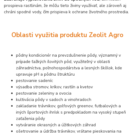
prospieva rastlinám, že môžu tieto živiny využívať, ale zároveň aj
chráni spodné vody, čím prispieva k ochrane životného prostredia.
Oblasti využitia produktu Zeolit Agro
pôdny kondicionér na prevzdušnenie pôdy, významný v
prípade ťažkých ílovitých pôd, využiteľný v oblasti
záhradníctva, poľnohospodárstva a lesných škôlok, kde
upravuje pH a pôdnu štruktúru
pestovanie sadeníc
výsadba stromov, kríkov, rastlín a kvetov
pestovanie zeleniny a ovocia
kultivácia pôdy v sadoch a vinohradoch
zakladanie trávnikov, golfových greenov, futbalových a
iných športových ihrísk s predpokladom na vysoký stupeň
zaťaženia pôdy
vytváranie okrasných a úžitkových záhrad
ošetrovanie a údržba trávnikov, vrátane pieskovania na