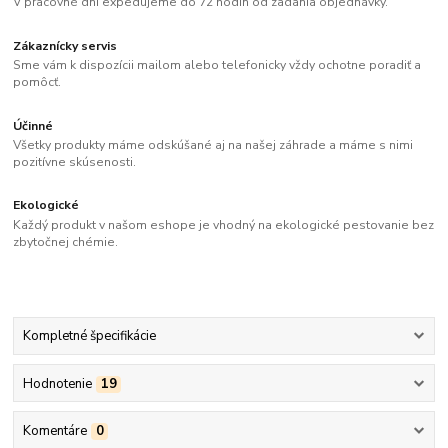
V pracovné dni expedujeme do 72 hodín od zadania objednávky.
Zákaznícky servis
Sme vám k dispozícii mailom alebo telefonicky vždy ochotne poradiť a
pomôcť.
Účinné
Všetky produkty máme odskúšané aj na našej záhrade a máme s nimi
pozitívne skúsenosti.
Ekologické
Každý produkt v našom eshope je vhodný na ekologické pestovanie bez
zbytočnej chémie.
Kompletné špecifikácie
Hodnotenie
19
Komentáre
0