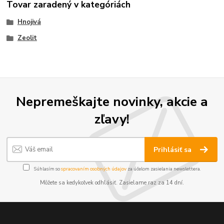
Tovar zaradený v kategóriách
Hnojivá
Zeolit
Nepremeškajte novinky, akcie a
zľavy!
Prihlásiť sa
Súhlasím so
spracovaním osobných údajov
za účelom zasielania newslettera.
Môžete sa kedykoľvek odhlásiť. Zasielame raz za 14 dní.