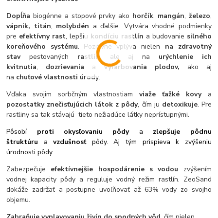
Dopĺňa
biogénne a stopové prvky ako
horčík
,
mangán
,
železo
,
vápnik,
titán
,
molybdén
a ďalšie. Vytvára vhodné podmienky
pre
efektívny rast
, lepšiu
kondíciu rastlín
a budovanie
silného
koreňového systému
. Pozitívne vplýva nielen
na zdravotný
stav
pestovaných
rastlín
, ale aj na
urýchlenie ich
kvitnutia
,
dozrievania
a
vyfarbovania plodov,
ako aj
na
chuťové vlastnosti úrody
.
Vďaka svojim sorbčným vlastnostiam
viaže ťažké kovy
a
pozostatky znečisťujúcich látok z pôdy
, čím ju
detoxikuje
. Pre
rastliny sa tak
stávajú tieto nežiadúce látky neprístupnými.
Pôsobí
proti okysľovaniu pôdy
a
zlepšuje pôdnu
štruktúru
a
vzdušnosť
pôdy. Aj tým prispieva k zvýšeniu
úrodnosti pôdy.
Zabezpečuje
efektívnejšie hospodárenie s vodou
zvýšením
vodnej kapacity pôdy a reguluje vodný režim rastlín. ZeoSand
dokáže zadržať a postupne uvoľňovať až 63% vody zo svojho
objemu.
Zabraňuje vyplavovaniu živín do spodných vôd
, čím nielen