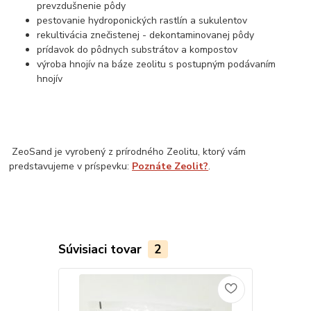
prevzdušnenie pôdy
pestovanie hydroponických rastlín a sukulentov
rekultivácia znečistenej - dekontaminovanej pôdy
prídavok do pôdnych substrátov a kompostov
výroba hnojív na báze zeolitu s postupným podávaním
hnojív
ZeoSand je vyrobený z prírodného Zeolitu, ktorý vám
predstavujeme v príspevku:
Poznáte Zeolit?
.
Súvisiaci tovar
2
Akcia
Doprava ZA