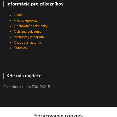
Informácie pre zákazníkov
O nás
Ako nakupovať
Obchodné podmienky
Ochrana súkromia
Vernostný program
O pôde a rastlinách
Kontakty
Kde nás nájdete
Partizánska Ľupča 730, 03215
Kontakty
Spracovanie cookies