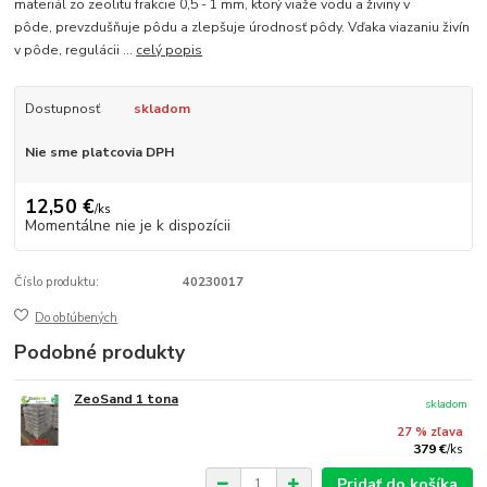
materiál zo zeolitu frakcie 0,5 - 1 mm, ktorý viaže vodu a živiny v
pôde, prevzdušňuje pôdu a zlepšuje úrodnosť pôdy. Vďaka viazaniu živín
v pôde, regulácii ...
celý popis
Dostupnosť
skladom
Nie sme platcovia DPH
12,50 €
/
ks
Momentálne nie je k dispozícii
Číslo produktu:
40230017
Do obľúbených
Podobné produkty
ZeoSand 1 tona
skladom
27 % zľava
379 €
/
ks
Pridať do košíka