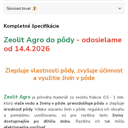
Súvisiaci tovar
2
Kompletné špecifikácie
Zeolit Agro do pôdy
- odosielame
od 14.4.2026
Zlepšuje vlastnosti pôdy, zvyšuje účinnosť
a využitie živín v pôde
Zeolit Agro
je prírodný materiál zo zeolitu frakcie 0,5 - 1 mm,
ktorý
viaže vodu a živiny v pôde
,
prevzdušňuje pôdu
a zlepšuje
úrodnosť pôdy
. Vďaka viazaniu živín v pôde, regulácii ich obsahu
a pomalému uvoľňovaniu,
sú pre rastliny tieto
živiny
dostupnejšie po dlhšiu dobu
. Rastliny ich tak môžu
efektívnejšie využívať
.