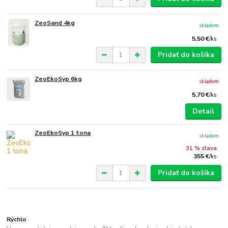
ZeoSand 4kg
skladom
5,50 €
/
ks
Pridať do košíka
ZeoEkoSyp 6kg
skladom
5,70 €
/
ks
Detail
ZeoEkoSyp 1 tona
skladom
31 % zľava
355 €
/
ks
Pridať do košíka
Rýchlo