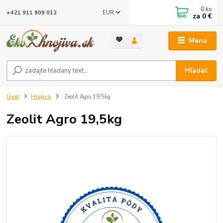
0
ks
EUR
+421 911 909 012
za
0 €
Menu
Hľadať
Úvod
Hnojivá
Zeolit Agro 19,5kg
Zeolit Agro 19,5kg