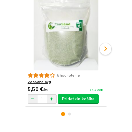
6 hodnotenie
ZeoSand 4kg
ZeoSand 1 
5,50 €
379 €
skladom
/
ks
/
ks
Pridať do košíka