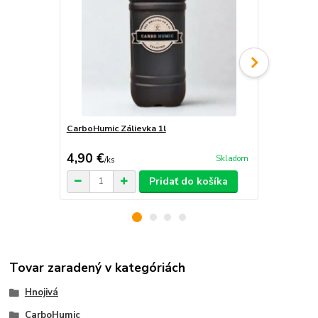
CarboHumic Zálievka 1l
CarboHumic 
4,90 €
2,90 €
Skladom
/
ks
/
ks
Pridať do košíka
Tovar zaradený v kategóriách
Hnojivá
CarboHumic