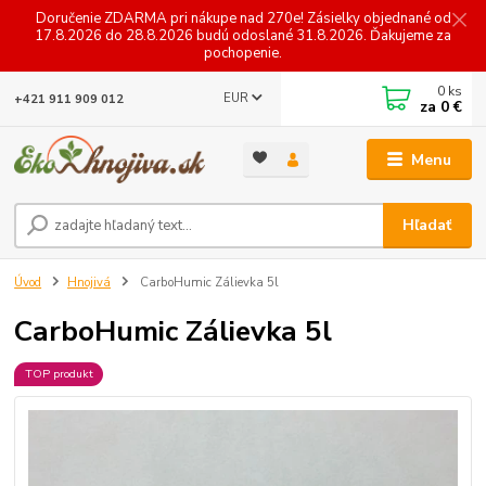
Doručenie ZDARMA pri nákupe nad 270e! Zásielky objednané od
17.8.2026 do 28.8.2026 budú odoslané 31.8.2026. Ďakujeme za
pochopenie.
0
ks
EUR
+421 911 909 012
za
0 €
Menu
Hľadať
Úvod
Hnojivá
CarboHumic Zálievka 5l
CarboHumic Zálievka 5l
TOP produkt