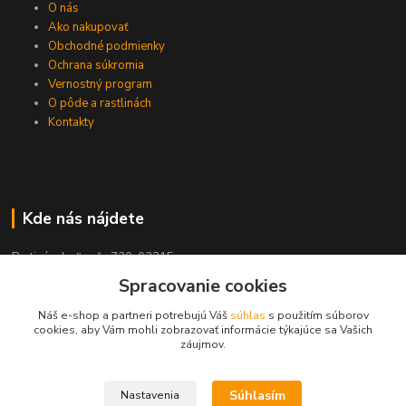
O nás
Ako nakupovať
Obchodné podmienky
Ochrana súkromia
Vernostný program
O pôde a rastlinách
Kontakty
Kde nás nájdete
Partizánska Ľupča 730, 03215
Spracovanie cookies
Náš e-shop a partneri potrebujú Váš
súhlas
s použitím súborov
cookies, aby Vám mohli zobrazovať informácie týkajúce sa Vašich
záujmov.
Kontakty
+421 911 909 012
Súhlasím
Nastavenia