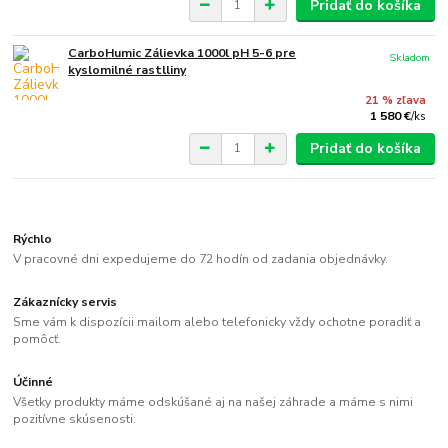
Pridať do košíka
CarboHumic Zálievka 1000l pH 5-6 pre
Skladom
kyslomilné rastlliny
21 % zľava
1 580 €
/
ks
Pridať do košíka
Rýchlo
V pracovné dni expedujeme do 72 hodín od zadania objednávky.
Zákaznícky servis
Sme vám k dispozícii mailom alebo telefonicky vždy ochotne poradiť a
pomôcť.
Účinné
Všetky produkty máme odskúšané aj na našej záhrade a máme s nimi
pozitívne skúsenosti.