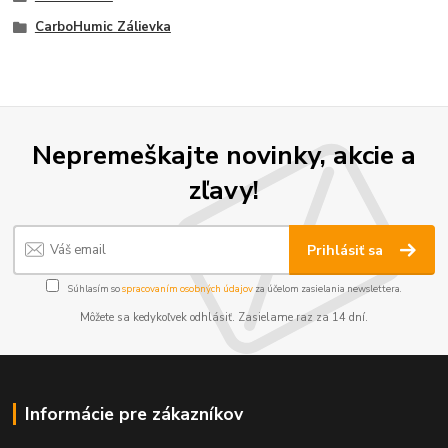
CarboHumic Zálievka
Nepremeškajte novinky, akcie a
zľavy!
Prihlásiť sa
Súhlasím so
spracovaním osobných údajov
za účelom zasielania newslettera.
Môžete sa kedykoľvek odhlásiť. Zasielame raz za 14 dní.
Informácie pre zákazníkov