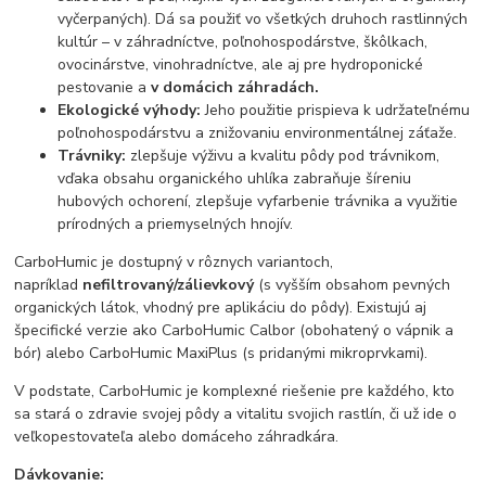
vyčerpaných). Dá sa použiť vo všetkých druhoch rastlinných
kultúr – v záhradníctve, poľnohospodárstve, škôlkach,
ovocinárstve, vinohradníctve, ale aj pre hydroponické
pestovanie a
v domácich záhradách.
Ekologické výhody:
Jeho použitie prispieva k udržateľnému
poľnohospodárstvu a znižovaniu environmentálnej záťaže.
Trávniky:
zlepšuje výživu a kvalitu pôdy pod trávnikom,
vďaka obsahu organického uhlíka zabraňuje šíreniu
hubových ochorení, zlepšuje vyfarbenie trávnika a využitie
prírodných a priemyselných hnojív.
CarboHumic je dostupný v rôznych variantoch,
napríklad
nefiltrovaný/zálievkový
(s vyšším obsahom pevných
organických látok, vhodný pre aplikáciu do pôdy). Existujú aj
špecifické verzie ako CarboHumic Calbor (obohatený o vápnik a
bór) alebo CarboHumic MaxiPlus (s pridanými mikroprvkami).
V podstate, CarboHumic je komplexné riešenie pre každého, kto
sa stará o zdravie svojej pôdy a vitalitu svojich rastlín, či už ide o
veľkopestovateľa alebo domáceho záhradkára.
Dávkovanie: