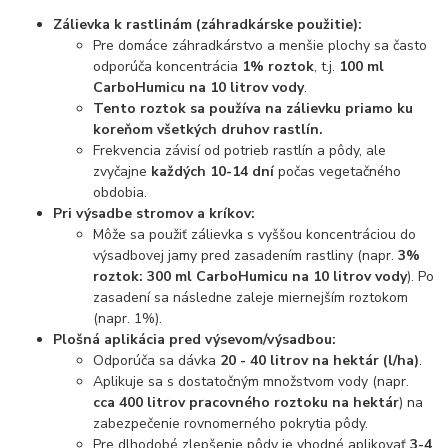
Zálievka k rastlinám (záhradkárske použitie):
Pre domáce záhradkárstvo a menšie plochy sa často
odporúča koncentrácia
1% roztok
, t.j.
100 ml
CarboHumicu na 10 litrov vody
.
Tento roztok sa používa na zálievku priamo ku
koreňom všetkých druhov rastlín.
Frekvencia závisí od potrieb rastlín a pôdy, ale
zvyčajne
každých 10-14 dní
počas vegetačného
obdobia.
Pri výsadbe stromov a kríkov:
Môže sa použiť zálievka s vyššou koncentráciou do
výsadbovej jamy pred zasadením rastliny (napr.
3%
roztok: 300 ml CarboHumicu na 10 litrov vody
). Po
zasadení sa následne zaleje miernejším roztokom
(napr. 1%).
Plošná aplikácia pred výsevom/výsadbou:
Odporúča sa dávka
20 - 40 litrov na hektár (l/ha)
.
Aplikuje sa s dostatočným množstvom vody (napr.
cca 400 litrov pracovného roztoku na hektár
) na
zabezpečenie rovnomerného pokrytia pôdy.
Pre dlhodobé zlepšenie pôdy je vhodné aplikovať
3-4