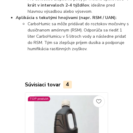
krát v intervaloch 2-4 týždňov
, ideálne pred
hlavnou výsadbou alebo výsevom.
Aplikácia s tekutými hnojivami (napr. RSM / UAN):
CarboHumic sa môže pridávať do roztokov močoviny s
dusičnanom amónnym (RSM). Odporúča sa riediť 1
liter CarboHumicu v 5 litroch vody a následne pridať
do RSM. Tým sa zlepšuje príjem dusíka a podporuje
humifikácia rastlinných zvyškov.
Súvisiaci tovar
4
TOP produkt