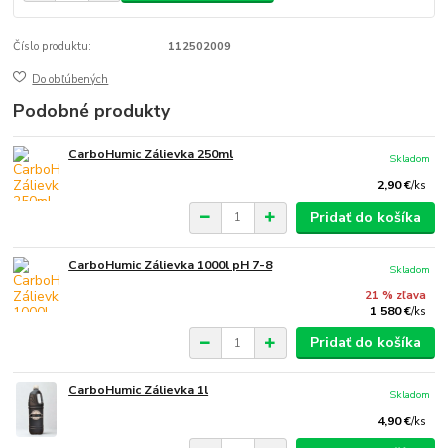
Číslo produktu:
112502009
Do obľúbených
Podobné produkty
CarboHumic Zálievka 250ml
Skladom
2,90 €
/
ks
Pridať do košíka
CarboHumic Zálievka 1000l pH 7-8
Skladom
21 % zľava
1 580 €
/
ks
Pridať do košíka
CarboHumic Zálievka 1l
Skladom
4,90 €
/
ks