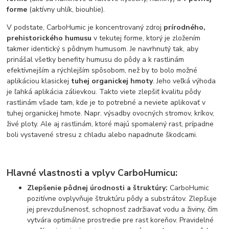
forme
(aktívny uhlík, biouhlie).
V podstate, CarboHumic je koncentrovaný zdroj
prírodného,
prehistorického humusu
v tekutej forme, ktorý je zložením
takmer identický s pôdnym humusom. Je navrhnutý tak, aby
prinášal všetky benefity humusu do pôdy a k rastlinám
efektívnejším a rýchlejším spôsobom, než by to bolo možné
aplikáciou klasickej
tuhej organickej hmoty
. Jeho veľká výhoda
je ľahká aplikácia zálievkou. Takto viete zlepšiť kvalitu pôdy
rastlinám všade tam, kde je to potrebné a neviete aplikovať v
tuhej organickej hmote. Napr. výsadby ovocných stromov, kríkov,
živé ploty. Ale aj rastlinám, ktoré majú spomalený rast, prípadne
boli vystavené stresu z chladu alebo napadnute škodcami.
Hlavné vlastnosti a vplyv CarboHumicu:
Zlepšenie pôdnej úrodnosti a štruktúry:
CarboHumic
pozitívne ovplyvňuje štruktúru pôdy a substrátov. Zlepšuje
jej prevzdušnenosť, schopnosť zadržiavať vodu a živiny, čím
vytvára optimálne prostredie pre rast koreňov. Pravidelné