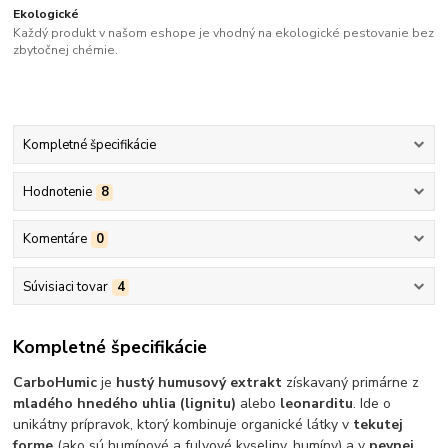
Ekologické
Každý produkt v našom eshope je vhodný na ekologické pestovanie bez
zbytočnej chémie.
Kompletné špecifikácie
Hodnotenie
8
Komentáre
0
Súvisiaci tovar
4
Kompletné špecifikácie
CarboHumic
je
hustý humusový extrakt
získavaný primárne z
mladého hnedého uhlia (lignitu)
alebo
leonarditu
. Ide o
unikátny prípravok, ktorý kombinuje organické látky v
tekutej
forme
(ako sú humínové a fulvové kyseliny, humíny) a v
pevnej