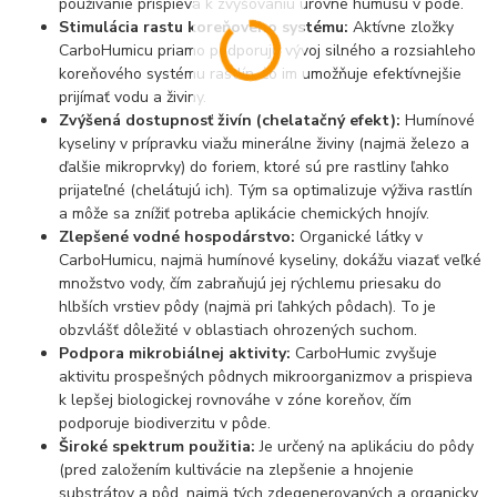
používanie prispieva k zvyšovaniu úrovne humusu v pôde.
Stimulácia rastu koreňového systému:
Aktívne zložky
CarboHumicu priamo podporujú vývoj silného a rozsiahleho
koreňového systému rastlín, čo im umožňuje efektívnejšie
prijímať vodu a živiny.
Zvýšená dostupnosť živín (chelatačný efekt):
Humínové
kyseliny v prípravku viažu minerálne živiny (najmä železo a
ďalšie mikroprvky) do foriem, ktoré sú pre rastliny ľahko
prijateľné (chelátujú ich). Tým sa optimalizuje výživa rastlín
a môže sa znížiť potreba aplikácie chemických hnojív.
Zlepšené vodné hospodárstvo:
Organické látky v
CarboHumicu, najmä humínové kyseliny, dokážu viazať veľké
množstvo vody, čím zabraňujú jej rýchlemu priesaku do
hlbších vrstiev pôdy (najmä pri ľahkých pôdach). To je
obzvlášť dôležité v oblastiach ohrozených suchom.
Podpora mikrobiálnej aktivity:
CarboHumic zvyšuje
aktivitu prospešných pôdnych mikroorganizmov a prispieva
k lepšej biologickej rovnováhe v zóne koreňov, čím
podporuje biodiverzitu v pôde.
Široké spektrum použitia:
Je určený na aplikáciu do pôdy
(pred založením kultivácie na zlepšenie a hnojenie
substrátov a pôd, najmä tých zdegenerovaných a organicky