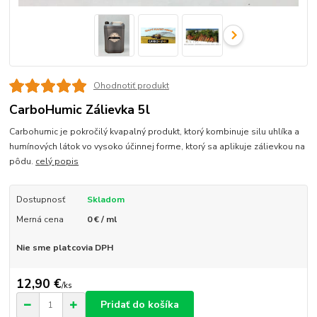
Ohodnotiť produkt
CarboHumic Zálievka 5l
Carbohumic je pokročilý kvapalný produkt, ktorý kombinuje silu uhlíka a
humínových látok vo vysoko účinnej forme, ktorý sa aplikuje zálievkou na
pôdu.
celý popis
Dostupnosť
Skladom
Merná cena
0 € / ml
Nie sme platcovia DPH
12,90 €
/
ks
Pridať do košíka