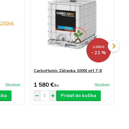
1 990 €
- 21 %
CarboHumic Zálievka 1000l pH 7-8
Ca
kys
1 580 €
1 
Skladom
Skladom
/
ks
šíka
Pridať do košíka