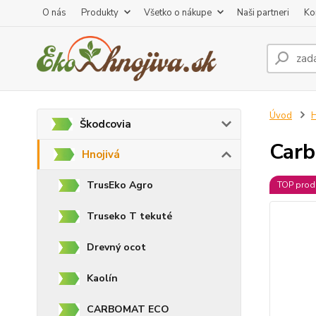
O nás
Produkty
Všetko o nákupe
Naši partneri
Ko
Úvod
H
Škodcovia
Carb
Hnojivá
TrusEko Agro
TOP prod
Truseko T tekuté
Drevný ocot
Kaolín
CARBOMAT ECO