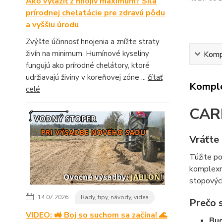
Ako vyťažiť z hnojív maximum? Sila
prírodnej chelatácie pre zdravú pôdu
a vyššiu úrodu
Zvýšte účinnosť hnojenia a znížte straty
živín na minimum. Humínové kyseliny
Kompl
fungujú ako prírodné chelátory, ktoré
udržiavajú živiny v koreňovej zóne ...
čítať
Komple
celé
CARB
Vráťte 
Túžite po
komplex
stopových
14.07.2026
Rady, tipy, návody, videa
Prečo 
VIDEO: 🚜 Boj so suchom sa začína! 🌊
Bud