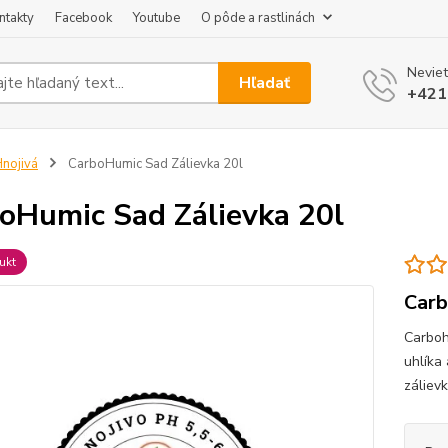
ntakty
Facebook
Youtube
O pôde a rastlinách
Neviet
Hľadať
+421
nojivá
CarboHumic Sad Zálievka 20l
oHumic Sad Zálievka 20l
ukt
Carb
Carboh
uhlíka
záliev