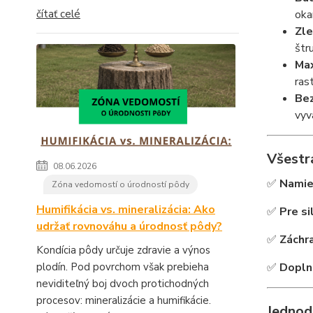
oka
čítať celé
Zle
štr
Max
ras
Bez
vyv
Všestr
08.06.2026
✅
Namie
Zóna vedomostí o úrodností pôdy
Humifikácia vs. mineralizácia: Ako
✅
Pre si
udržať rovnováhu a úrodnosť pôdy?
✅
Záchr
Kondícia pôdy určuje zdravie a výnos
✅
Dopln
plodín. Pod povrchom však prebieha
neviditeľný boj dvoch protichodných
procesov: mineralizácie a humifikácie.
Jednod