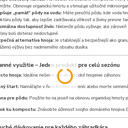
mžite. Obnovuje organickú hmotu a stimuluje užitočné mikroorga
pšuje „pamäť“ pôdy na vodu:
Máte piesčitú pôdu, kde voda h
uktúru pôdy tak, aby lepšie zadržiavala vlhkosť a živiny presne tam
imálna dostupnosť živín:
Nielenže pôdu vyživuje, ale zároveň 
tliny boli doteraz nedostupné.
pečná alternatíva hnoja:
Je stabilnejší a bezpečnejší ako gran
áženú výživu bez nadmerného obsahu dusíka.
anné využitie – Jeden produkt pre celú sezónu
sto hnoja:
Ideálne riešenie pre ekologické hnojenie záhonov.
lný štart:
Namáčajte v ňom korene sadeníc alebo morte semená p
ana pre pôdu:
Použite ho na jeseň na obnovu organickej hmoty p
ok ku kompostu:
Znásobte účinnosť svojho domáceho hnojiva č
uché dávkovanie pre každého záhradkára