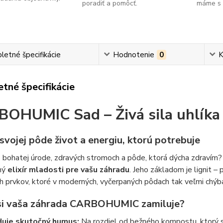
poradiť a pomôcť.
máme s n
etné špecifikácie
Hodnotenie
0
K
tné špecifikácie
OHUMIC Sad – Živá sila uhlíka
svojej pôde život a energiu, ktorú potrebuje
 bohatej úrode, zdravých stromoch a pôde, ktorá dýcha zdravím
ný
elixír mladosti pre vašu záhradu
. Jeho základom je lignit – 
 prvkov, ktoré v moderných, vyčerpaných pôdach tak veľmi chýba
si vaša záhrada CARBOHUMIC zamiluje?
uje skutočný humus:
Na rozdiel od bežného kompostu, ktorý