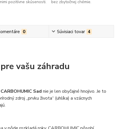
imi pozitívne skúsenosti.
bez zbytočnej chémie.
omentáre
0
Súvisiaci tovar
4
 pre vašu záhradu
?
CARBOHUMIC Sad
nie je len obyčajné hnojivo. Je to
prírodný zdroj „prvku života“ (uhlíka) a vzácnych
jú.
 sa v pôde rozkladá roky, CARBOHUMIC pôsobí