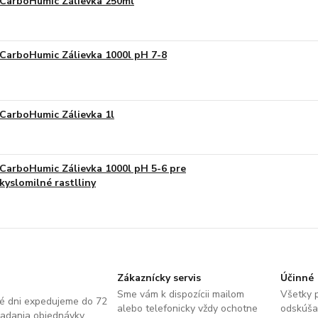
CarboHumic Zálievka 250ml
CarboHumic Zálievka 1000l pH 7-8
CarboHumic Zálievka 1l
CarboHumic Zálievka 1000l pH 5-6 pre
kyslomilné rastlliny
Zákaznícky servis
Účinné
Sme vám k dispozícii mailom
Všetky 
é dni expedujeme do 72
alebo telefonicky vždy ochotne
odskúša
zadania objednávky.