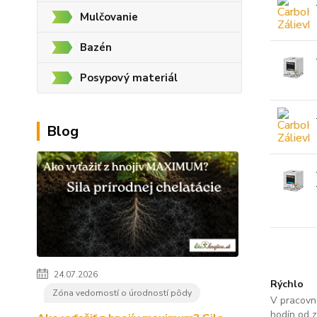
Mulčovanie
Bazén
Posypový materiál
Blog
24.07.2026
Rýchlo
Zóna vedomostí o úrodností pôdy
V pracovn
hodín od 