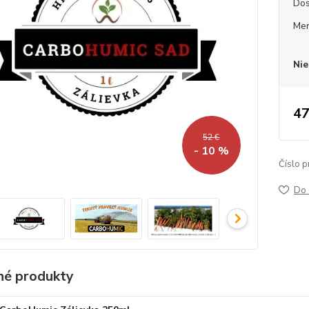
Dos
Mer
Nie
47
52 €
- 10 %
Číslo p
Do 
é produkty