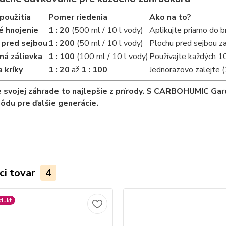
použitia
Pomer riedenia
Ako na to?
é hnojenie
1 : 20
(500 ml / 10 l vody)
Aplikujte priamo do b
 pred sejbou
1 : 200
(50 ml / 10 l vody)
Plochu pred sejbou za
ná zálievka
1 : 100
(100 ml / 10 l vody)
Používajte každých 10 
 kríky
1 : 20
až
1 : 100
Jednorazovo zalejte (1
 svojej záhrade to najlepšie z prírody. S CARBOHUMIC Gard
ôdu pre ďalšie generácie.
ci tovar
4
dukt