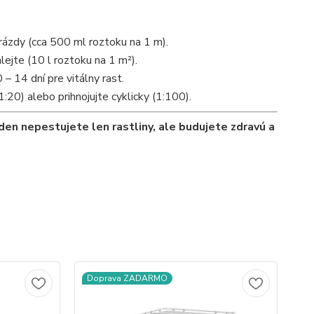
rázdy (cca 500 ml roztoku na 1 m).
lejte (10 l roztoku na 1 m²).
– 14 dní pre vitálny rast.
:20) alebo prihnojujte cyklicky (1:100).
en nepestujete len rastliny, ale budujete zdravú a
Doprava ZADARMO
D