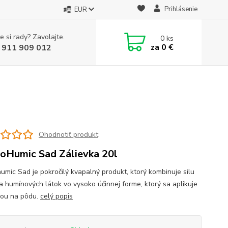
Prihlásenie
EUR
e si rady? Zavolajte.
0
ks
za
0 €
 911 909 012
Ohodnotiť produkt
oHumic Sad Zálievka 20l
umic Sad je pokročilý kvapalný produkt, ktorý kombinuje silu
 a humínových látok vo vysoko účinnej forme, ktorý sa aplikuje
kou na pôdu.
celý popis