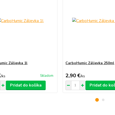
mic Zálievka 1l
CarboHumic Zálievka 250ml
€
2,90 €
Skladom
/
ks
/
ks
Pridať do košíka
Pridať do ko