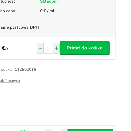
tupnosť
Skladom
ná cena
0 € / ml
 sme platcovia DPH
 €
Pridať do košíka
/
ks
roduktu:
112502016
obľúbených