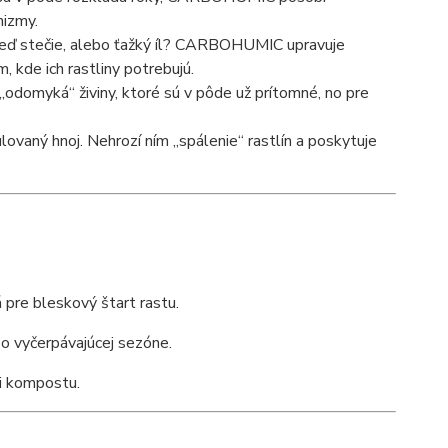
nizmy.
neď stečie, alebo ťažký íl? CARBOHUMIC upravuje
, kde ich rastliny potrebujú.
„odomyká“ živiny, ktoré sú v pôde už prítomné, no pre
ulovaný hnoj. Nehrozí ním „spálenie“ rastlín a poskytuje
re bleskový štart rastu.
o vyčerpávajúcej sezóne.
i kompostu.