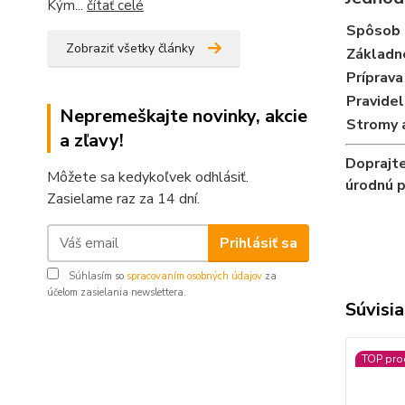
Kým...
čítať celé
Spôsob 
Zobraziť všetky články
Základn
Príprava
Pravidel
Nepremeškajte novinky, akcie
Stromy a
a zľavy!
Doprajte
Môžete sa kedykoľvek odhlásiť.
úrodnú p
Zasielame raz za 14 dní.
Prihlásiť sa
Súhlasím so
spracovaním osobných údajov
za
účelom zasielania newslettera.
Súvisia
TOP pro