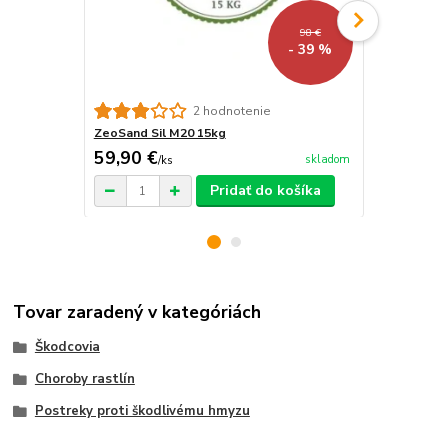
98 €
- 39 %
KlinoGrow 9
2 hodnotenie
ZeoSand Sil M20 15kg
59,90 €
4 200 €
skladom
/
ks
/
k
Pridať do košíka
Tovar zaradený v kategóriách
Škodcovia
Choroby rastlín
Postreky proti škodlivému hmyzu