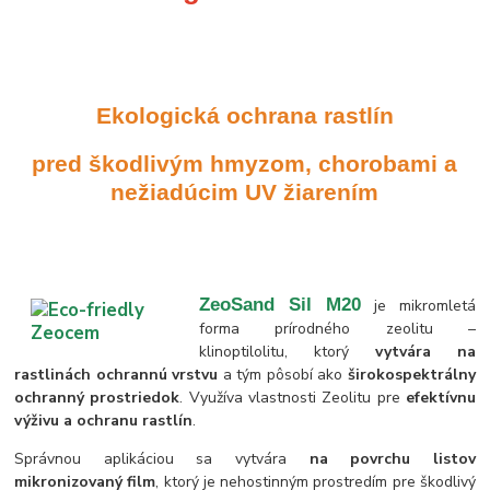
Ekologická ochrana rastlín
pred škodlivým hmyzom, chorobami a
nežiadúcim UV žiarením
ZeoSand Sil M20
je mikromletá
forma prírodného zeolitu –
klinoptilolitu, ktorý
vytvára na
rastlinách ochrannú vrstvu
a tým pôsobí ako
širokospektrálny
ochranný prostriedok
. Využíva vlastnosti Zeolitu pre
efektívnu
výživu a ochranu rastlín
.
Správnou aplikáciou sa vytvára
na povrchu listov
mikronizovaný film
, ktorý je nehostinným prostredím pre škodlivý