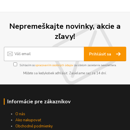
Nepremeškajte novinky, akcie a
zľavy!
Prihlásiť sa
Súhlasím so
spracovaním osobných údajov
za účelom zasielania newslettera.
Môžete sa kedykoľvek odhlásiť. Zasielame raz za 14 dní.
Informácie pre zákazníkov
O nás
Ako nakupovať
Obchodné podmienky