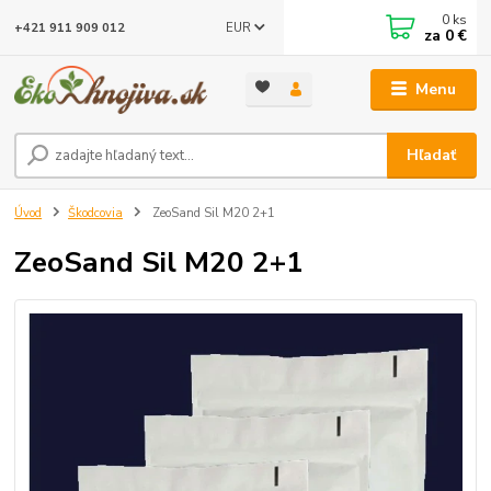
0
ks
EUR
+421 911 909 012
za
0 €
Menu
Hľadať
Úvod
Škodcovia
ZeoSand Sil M20 2+1
ZeoSand Sil M20 2+1