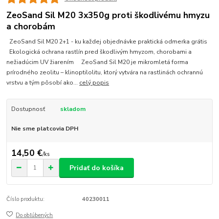
ZeoSand Sil M20 3x350g proti škodlivému hmyzu
a chorobám
ZeoSand Sil M20 2+1 - ku každej objednávke praktická odmerka grátis
Ekologická ochrana rastlín pred škodlivým hmyzom, chorobami a
nežiadúcim UV žiarením ZeoSand Sil M20 je mikromletá forma
prírodného zeolitu – klinoptilolitu, ktorý vytvára na rastlinách ochrannú
vrstvu a tým pôsobí ako...
celý popis
Dostupnosť
skladom
Nie sme platcovia DPH
14,50 €
/
ks
Pridať do košíka
Číslo produktu:
40230011
Do obľúbených