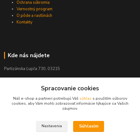
Ochrana súkromia
Vernostný program
O pôde a rastlinách
Kontakty
Kde nás nájdete
Partizánska Ľupča 730, 03215
Spracovanie cookies
Náš e-shop a partneri potrebujú Váš
súhlas
s použitím súborov
Kontakty
cookies, aby Vám mohli zobrazovať informácie týkajúce sa Vašich
záujmov.
+421 911 909 012
Súhlasím
Nastavenia
info@ekohnojiva.sk