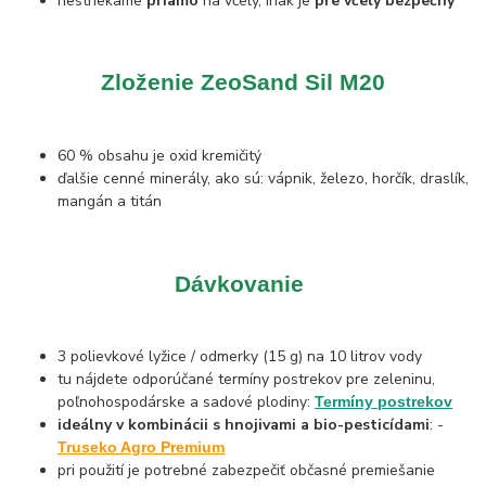
nestriekame
priamo
na včely, inak je
pre včely bezpečný
Zloženie ZeoSand Sil M20
60 % obsahu je oxid kremičitý
ďalšie cenné minerály, ako sú: vápnik, železo, horčík, draslík,
mangán a titán
Dávkovanie
3 polievkové lyžice / odmerky (15 g) na 10 litrov vody
tu nájdete odporúčané termíny postrekov pre zeleninu,
poľnohospodárske a sadové plodiny:
Termíny postrekov
ideálny v kombinácii s hnojivami a bio-pesticídami
: -
Truseko Agro Premium
pri použití je potrebné zabezpečiť občasné premiešanie