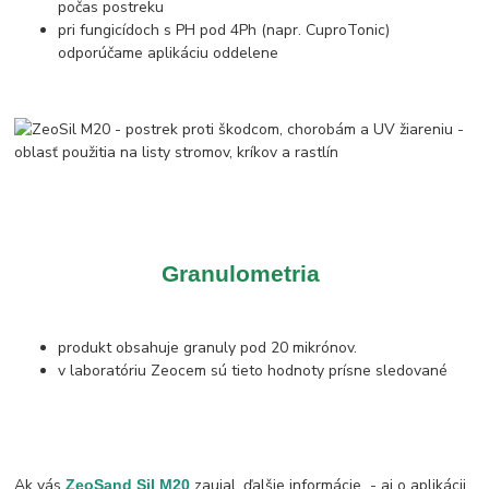
počas postreku
pri fungicídoch s PH pod 4Ph (napr. CuproTonic)
odporúčame aplikáciu oddelene
Granulometria
produkt obsahuje granuly pod 20 mikrónov.
v laboratóriu Zeocem sú tieto hodnoty prísne sledované
Ak vás
zaujal, ďalšie informácie - aj o aplikácii
ZeoSand Sil M20