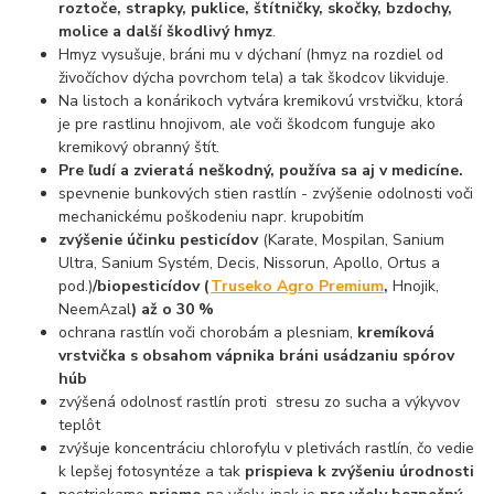
roztoče, strapky, puklice, štítničky, skočky, bzdochy,
molice a další škodlivý hmyz
.
Hmyz vysušuje, bráni mu v dýchaní (hmyz na rozdiel od
živočíchov dýcha povrchom tela) a tak škodcov likviduje.
Na listoch a konárikoch vytvára kremikovú vrstvičku, ktorá
je pre rastlinu hnojivom, ale voči škodcom funguje ako
kremikový obranný štít.
Pre ľudí a zvieratá neškodný, používa sa aj v medicíne.
spevnenie bunkových stien rastlín - zvýšenie odolnosti voči
mechanickému poškodeniu napr. krupobitím
zvýšenie účinku pesticídov
(Karate, Mospilan, Sanium
Ultra, Sanium Systém, Decis, Nissorun, Apollo, Ortus a
pod.)
/biopesticídov (
Truseko Agro Premium
,
Hnojik,
NeemAzal
) až o 30 %
ochrana rastlín voči chorobám a plesniam,
kremíková
vrstvička s obsahom vápnika bráni usádzaniu spórov
húb
zvýšená odolnosť rastlín proti stresu zo sucha a výkyvov
teplôt
zvýšuje koncentráciu chlorofylu v pletivách rastlín, čo vedie
k lepšej fotosyntéze a tak
prispieva k zvýšeniu úrodnosti