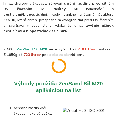
hmyz, choroby a škodcov. Zároveň
chráni rastlinu pred silným
UV žiarením
. Je
ideálny
pri kombinácií
s
pesticídmi/biopesticídmi
, kedy vynikne vnútorná štruktúra
Zeolitu, ktorá chráni prospešné mikroogranizmi pred UV žiarením
a zadržiava v sebe vlahu, vďaka čomu sa
zvyšuje účinok
pesticídov a biopesticídov až o 30%.
Z 500g
viete vyrobiť až
230 litrov
postreku!
ZeoSand Sil M20
Z 1050g až
720 litrov
postreku za skvelú cenu!
Výhody použitia ZeoSand Sil M20
aplikáciou na list
ochrana rastlín voči
škodcom ako sú
vošky,