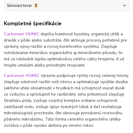
Súvisiaci tovar
3
Kompletné špecifikácie
Carbomat HUMIC
doplňa humínové kyseliny, organický uhlík a
draslík v pôde alebo substráte, čím aktivuje procesy potrebné pre
správny vývoj rastlín a rozvoj koreňového systému. Zlepšuje
vstrebávanie minerálov organického aj minerálneho pôvodu, čo
má za následok lepšiu optimalizáciu celého cyklu hnojenia, či už
hnojíte umelými alebo prírodnými hnojivami.
Carbomat HUMIC
výrazne podporuje rýchly rozvoj zelenej hmoty,
zlepšuje odolnosť rastlín voči stresu a optimalizuje využitie dusíka
(aktívne uhlie obsiahnuté v hrudkách má schopnosť viazať dusík
zo vzduchu a sprístupniť ho rastlinám). Jeho prítomnosť zlepšuje
štruktúru pôdy, zvyšuje sorpčný komplex vrátane schopnosti
zadržiavať vodu, znižuje vplyv toxických látok a tiež revitalizuje
mikrobiologické prostredie, čím obnovuje prirodzenú rovnováhu
pôdneho mikrobiómu. Táto forma cenného organického uhlíka
zostáva v pôde vysoko aktívna po mnoho rokov.