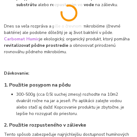
substrátu
alebo
rozpustením vo vode
na zálievku.
Dnes sa veľa rozpráva a píše o črevnom mikrobióme (črevné
baktérie) ale podobne dôležitý je aj život baktérií v pôde.
Carbomat Humic
je ekologický, organický produkt, ktorý pomáha
revitalizovať pôdne prostredie
a obnovovať prirodzenú
rovnováhu pôdneho mikrobiómu.
Dávkovanie:
1. Použitie posypom na pôdu
300-500g (cca 0,5l suchej zmesy) rozhodte na 10m2
dvakrát ročne na jar a jeseň. Po aplikácii zalejte vodou
alebo stačí aj dažď. Kopcovanie produktu je zbytočne, je
lepšie ho rozsypať do priestoru.
2. Použitie rozpusteného v zálievke
Tento spôsob zabezpečuje najrýchlejšiu dostupnosť humínových