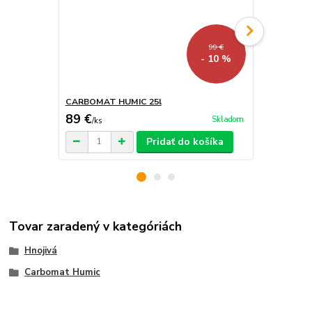
99 €
- 10 %
CARBOMAT HUMIC 25l
CARBOMAT H
89 €
8,90 €
Skladom
/
ks
/
ks
Pridať do košíka
Tovar zaradený v kategóriách
Hnojivá
Carbomat Humic