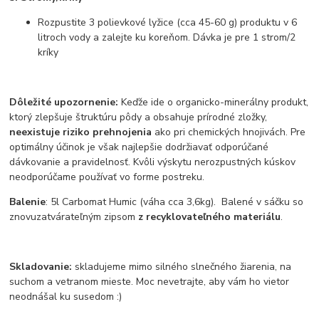
Rozpustite 3 polievkové lyžice (cca 45-60 g) produktu v 6
litroch vody a zalejte ku koreňom. Dávka je pre 1 strom/2
kríky
Dôležité upozornenie:
Keďže ide o organicko-minerálny produkt,
ktorý zlepšuje štruktúru pôdy a obsahuje prírodné zložky,
neexistuje riziko prehnojenia
ako pri chemických hnojivách. Pre
optimálny účinok je však najlepšie dodržiavať odporúčané
dávkovanie a pravidelnosť. Kvôli výskytu nerozpustných kúskov
neodporúčame používať vo forme postreku.
Balenie
: 5l Carbomat Humic (váha cca 3,6kg). Balené v sáčku so
znovuzatvárateľným zipsom
z recyklovateľného materiálu
.
Skladovanie:
skladujeme mimo silného slnečného žiarenia, na
suchom a vetranom mieste. Moc nevetrajte, aby vám ho vietor
neodnášal ku susedom :)