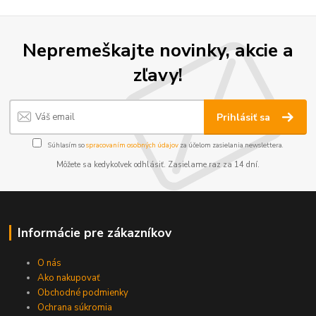
Nepremeškajte novinky, akcie a
zľavy!
Prihlásiť sa
Súhlasím so
spracovaním osobných údajov
za účelom zasielania newslettera.
Môžete sa kedykoľvek odhlásiť. Zasielame raz za 14 dní.
Informácie pre zákazníkov
O nás
Ako nakupovať
Obchodné podmienky
Ochrana súkromia