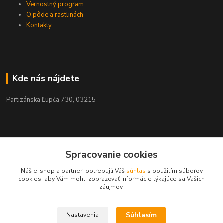
Vernostný program
O pôde a rastlinách
Kontakty
Kde nás nájdete
Partizánska Ľupča 730, 03215
Kontakty
Spracovanie cookies
Náš e-shop a partneri potrebujú Váš
súhlas
s použitím súborov
+421 911 909 012
cookies, aby Vám mohli zobrazovať informácie týkajúce sa Vašich
záujmov.
info@ekohnojiva.sk
Súhlasím
Nastavenia