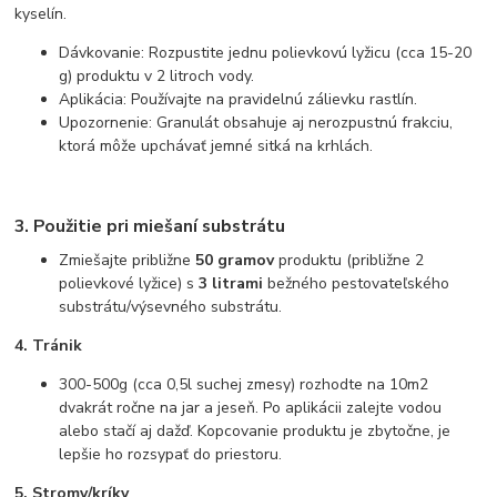
kyselín.
Dávkovanie: Rozpustite jednu polievkovú lyžicu (cca 15-20
g) produktu v 2 litroch vody.
Aplikácia: Používajte na pravidelnú zálievku rastlín.
Upozornenie: Granulát obsahuje aj nerozpustnú frakciu,
ktorá môže upchávať jemné sitká na krhlách.
3. Použitie pri miešaní substrátu
Zmiešajte približne
50 gramov
produktu (približne 2
polievkové lyžice) s
3 litrami
bežného pestovateľského
substrátu/výsevného substrátu.
4. Tránik
300-500g (cca 0,5l suchej zmesy) rozhodte na 10m2
dvakrát ročne na jar a jeseň. Po aplikácii zalejte vodou
alebo stačí aj dažď. Kopcovanie produktu je zbytočne, je
lepšie ho rozsypať do priestoru.
5. Stromy/kríky