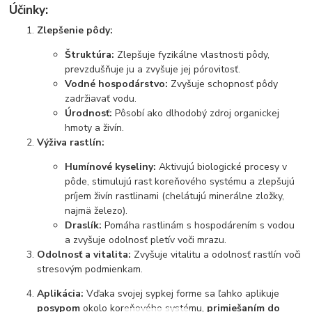
Účinky:
Zlepšenie pôdy:
Štruktúra:
Zlepšuje fyzikálne vlastnosti pôdy,
prevzdušňuje ju a zvyšuje jej pórovitosť.
Vodné hospodárstvo:
Zvyšuje schopnosť pôdy
zadržiavať vodu.
Úrodnosť:
Pôsobí ako dlhodobý zdroj organickej
hmoty a živín.
Výživa rastlín:
Humínové kyseliny:
Aktivujú biologické procesy v
pôde, stimulujú rast koreňového systému a zlepšujú
príjem živín rastlinami (chelátujú minerálne zložky,
najmä železo).
Draslík:
Pomáha rastlinám s hospodárením s vodou
a zvyšuje odolnosť pletív voči mrazu.
Odolnosť a vitalita:
Zvyšuje vitalitu a odolnosť rastlín voči
stresovým podmienkam.
Aplikácia:
Vďaka svojej sypkej forme sa ľahko aplikuje
posypom
okolo koreňového systému,
primiešaním do