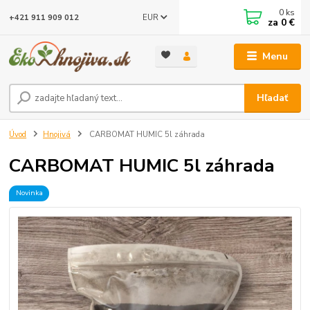
0
ks
EUR
+421 911 909 012
za
0 €
Menu
Hľadať
Úvod
Hnojivá
CARBOMAT HUMIC 5l záhrada
CARBOMAT HUMIC 5l záhrada
Novinka