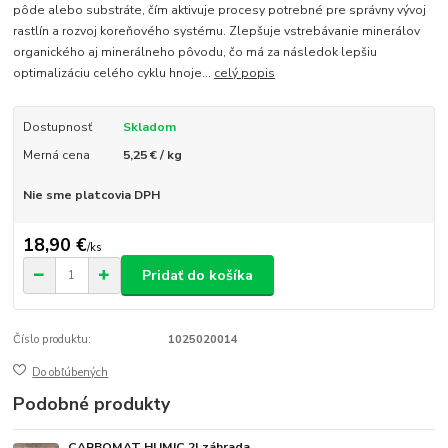
pôde alebo substráte, čím aktivuje procesy potrebné pre správny vývoj
rastlín a rozvoj koreňového systému. Zlepšuje vstrebávanie minerálov
organického aj minerálneho pôvodu, čo má za následok lepšiu
optimalizáciu celého cyklu hnoje...
celý popis
Dostupnosť
Skladom
Merná cena
5,25 € / kg
Nie sme platcovia DPH
18,90 €
/
ks
Pridať do košíka
Číslo produktu:
1025020014
Do obľúbených
Podobné produkty
CARBOMAT HUMIC 2l záhrada