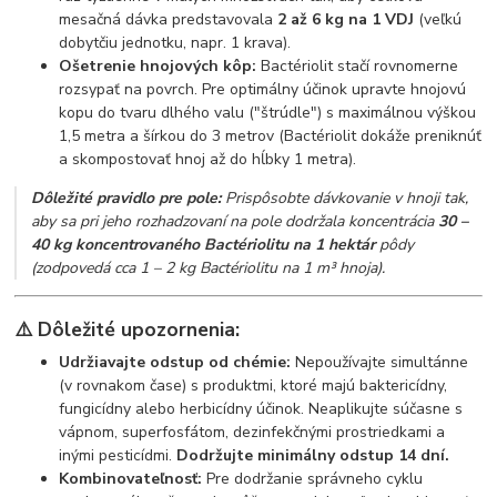
mesačná dávka predstavovala
2 až 6 kg na 1 VDJ
(veľkú
dobytčiu jednotku, napr. 1 krava).
Ošetrenie hnojových kôp:
Bactériolit stačí rovnomerne
rozsypať na povrch. Pre optimálny účinok upravte hnojovú
kopu do tvaru dlhého valu ("štrúdle") s maximálnou výškou
1,5 metra a šírkou do 3 metrov (Bactériolit dokáže preniknúť
a skompostovať hnoj až do hĺbky 1 metra).
Dôležité pravidlo pre pole:
Prispôsobte dávkovanie v hnoji tak,
aby sa pri jeho rozhadzovaní na pole dodržala koncentrácia
30 –
40 kg koncentrovaného Bactériolitu na 1 hektár
pôdy
(zodpovedá cca 1 – 2 kg Bactériolitu na 1 m³ hnoja).
⚠️ Dôležité upozornenia:
Udržiavajte odstup od chémie:
Nepoužívajte simultánne
(v rovnakom čase) s produktmi, ktoré majú baktericídny,
fungicídny alebo herbicídny účinok. Neaplikujte súčasne s
vápnom, superfosfátom, dezinfekčnými prostriedkami a
inými pesticídmi.
Dodržujte minimálny odstup 14 dní.
Kombinovateľnosť:
Pre dodržanie správneho cyklu