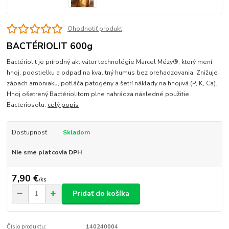
Ohodnotiť produkt
BACTÉRIOLIT 600g
Bactériolit je prírodný aktivátor technológie Marcel Mézy®, ktorý mení
hnoj, podstielku a odpad na kvalitný humus bez prehadzovania. Znižuje
zápach amoniaku, potláča patogény a šetrí náklady na hnojivá (P, K, Ca).
Hnoj ošetrený Bactériolitom plne nahrádza následné použitie
Bacteriosolu.
celý popis
Dostupnosť
Skladom
Nie sme platcovia DPH
7,90 €
/
ks
Pridať do košíka
Číslo produktu:
140240004