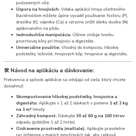
podzemných vôd.
Úspora na hnojivách:
Vďaka aplikácii hnoja ošetreného
Bactériolitom môžete úplne vysadiť používanie fosforu (P),
draslíka (K), vápnika (Ca) a výrazne znížiť dávky dusíka (N)
aplikovaného na pôdu.
Jednoduchšia manipulácia:
Účinne znižuje tvorbu
povrchovej kôry pri hnojovici a digestáte.
Univerzálne použitie:
Vhodný do kompostu, hlbokej
podstielky, ležovísk, hnojových kôp, hnojovice aj digestátu.
🛠️ Návod na aplikáciu a dávkovanie:
Frekvencia a spôsob aplikácie sa odvíjajú od cieľa, ktorý chcete
dosiahnuť:
Skompostovanie hlbokej podstielky, hnojovice a
digestátu:
Aplikujte v 1 až 2 dávkach v pomere
1 až 2 kg
na 1 m³
hmoty.
Záhradný kompost:
Dávkujte
30 až 60 g na 100 litrov
odpadu (približne 1 až 2 hrste).
Ozdravenie prostredia (maštale):
Aplikujte pravidelne
raz týždenne v malých množstvách tak, aby celková