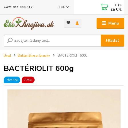
0
ks
EUR
+421 911 909 012
za
0 €
Menu
Hľadať
Úvod
Bakteriálne prípravky
BACTÉRIOLIT 600g
BACTÉRIOLIT 600g
Novinka
Akcia