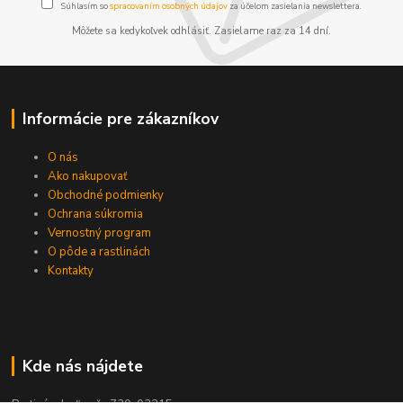
Súhlasím so
spracovaním osobných údajov
za účelom zasielania newslettera.
Môžete sa kedykoľvek odhlásiť. Zasielame raz za 14 dní.
Informácie pre zákazníkov
O nás
Ako nakupovať
Obchodné podmienky
Ochrana súkromia
Vernostný program
O pôde a rastlinách
Kontakty
Kde nás nájdete