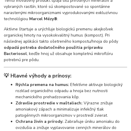
Tento inovatívny produkt spája silu prírodných minerálov a
vybraných rastlín, ktoré sú skompostované so spontánne
narastenými mikroorganizmami vyprodukovanými exkluzívnou
technológiou
Marcel Mézy®
.
Aktívne štartuje a urýchľuje biologickú premenu akejkoľvek
organickej hmoty na vysokokvalitný humus (kompost). Pri
následnej aplikácii takto ošetreného kompostu/hnoja do pôdy
odpadá potreba dodatočného použitia prípravku
Bacteriosol
, keďže hnoj už obsahuje kompletnú mikroflóru
potrebnú pre pôdu.
💡 Hlavné výhody a prínosy:
Rýchla premena na humus:
Efektívne aktivuje biologický
rozklad organického odpadu a hnoja bez nutnosti
mechanického prehadzovania kôp.
Zdravšie prostredie v maštaliach:
Výrazne znižuje
amoniakový zápach a minimalizuje infekčný tlak
patogénnych mikroorganizmov v prostredí zvierat.
Ochrana živín a prírody:
Zabraňuje úniku amoniaku do
ovzdušia a znižuje vyplavovanie cenných minerálov do