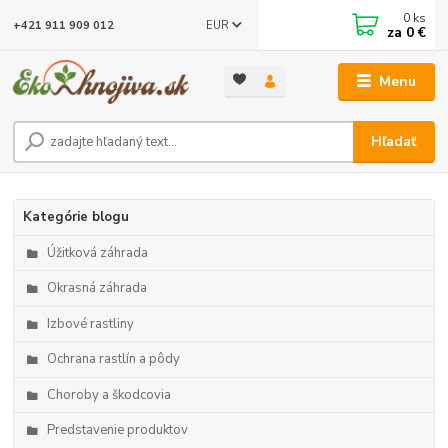
0
ks
EUR
+421 911 909 012
za
0 €
Menu
Hľadať
Kategórie blogu
Úžitková záhrada
Okrasná záhrada
Izbové rastliny
Ochrana rastlín a pôdy
Choroby a škodcovia
Predstavenie produktov