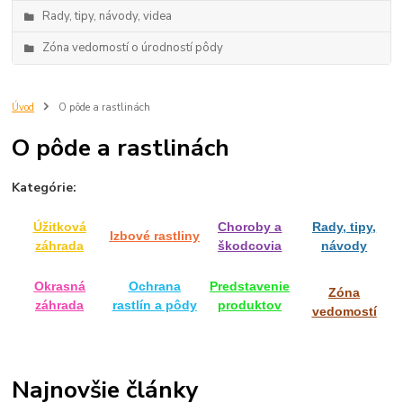
Rady, tipy, návody, videa
Zóna vedomostí o úrodností pôdy
Úvod
O pôde a rastlinách
O pôde a rastlinách
Kategórie:
Úžitková
Choroby a
Rady, tipy,
Izbové rastliny
záhrada
škodcovia
návody
Okrasná
Ochrana
Predstavenie
Zóna
záhrada
rastlín a pôdy
produktov
vedomostí
Najnovšie články