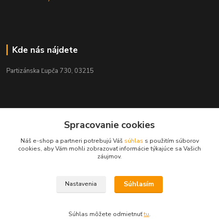
Kde nás nájdete
Partizánska Ľupča 730, 03215
Kontakty
Spracovanie cookies
Náš e-shop a partneri potrebujú Váš
súhlas
s použitím súborov
+421 911 909 012
cookies, aby Vám mohli zobrazovať informácie týkajúce sa Vašich
záujmov.
info@ekohnojiva.sk
Súhlasím
Nastavenia
Súhlas môžete odmietnuť
tu
.