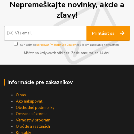
Nepremeškajte novinky, akcie a
zľavy!
Prihlásiť sa
Súhlasím so
spracovaním osobných údajov
za účelom zasielania newslettera.
Môžete sa kedykoľvek odhlásiť. Zasielame raz za 14 dní.
Informácie pre zákazníkov
O nás
Ako nakupovať
Obchodné podmienky
Ochrana súkromia
Vernostný program
O pôde a rastlinách
Kontakty