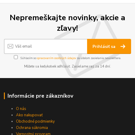
Nepremeškajte novinky, akcie a
zľavy!
Prihlásiť sa
Súhlasím so
spracovaním osobných údajov
za účelom zasielania newslettera.
Môžete sa kedykoľvek odhlásiť. Zasielame raz za 14 dní.
Informácie pre zákazníkov
O nás
Ako nakupovať
Obchodné podmienky
Ochrana súkromia
Vernostný program