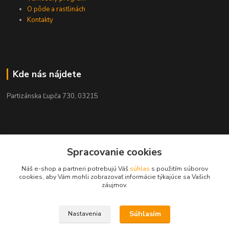
O pôde a rastlinách
Kontakty
Kde nás nájdete
Partizánska Ľupča 730, 03215
Kontakty
Spracovanie cookies
Náš e-shop a partneri potrebujú Váš
súhlas
s použitím súborov
+421 911 909 012
cookies, aby Vám mohli zobrazovať informácie týkajúce sa Vašich
záujmov.
info@ekohnojiva.sk
Súhlasím
Nastavenia