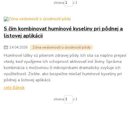
strana
z 1
S čím kombinovať humínové kyseliny pri pôdnej a
listovej aplikácii
14
.
04
.
2026
Zóna vedomostí o úrodností pôdy
Humínové látky sú pilierom zdravej pôdy. Ich sila sa naplno prejaví
vtedy, keď využijeme ich schopnosť aktivovať iné živiny. Správna
kombinácia s močovinou či mikroprvkami dramaticky zvyšuje ich
využiteľnosť. Zistite, ako bezpečne miešať humínové kyseliny pri
pôdnej a listovej aplikácii.
celý článok
strana
z 1