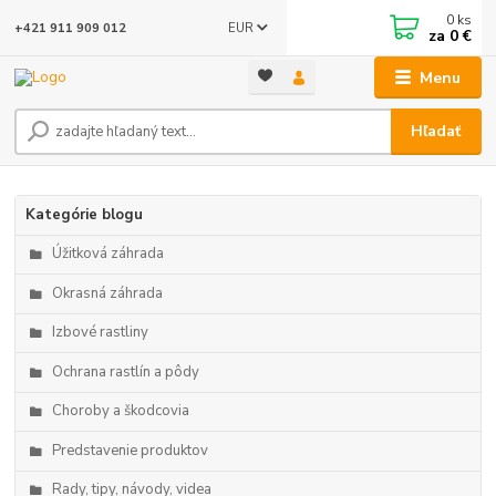
0
ks
EUR
+421 911 909 012
za
0 €
Menu
Hľadať
Kategórie blogu
Úžitková záhrada
Okrasná záhrada
Izbové rastliny
Ochrana rastlín a pôdy
Choroby a škodcovia
Predstavenie produktov
Rady, tipy, návody, videa