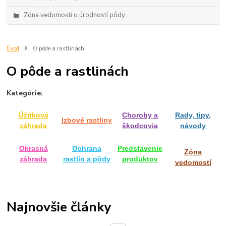
Zóna vedomostí o úrodností pôdy
Úvod
O pôde a rastlinách
O pôde a rastlinách
Kategórie:
Úžitková
Choroby a
Rady, tipy,
Izbové rastliny
záhrada
škodcovia
návody
Okrasná
Ochrana
Predstavenie
Zóna
záhrada
rastlín a pôdy
produktov
vedomostí
Najnovšie články