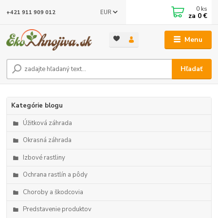
0
ks
EUR
+421 911 909 012
za
0 €
Menu
Hľadať
Kategórie blogu
Úžitková záhrada
Okrasná záhrada
Izbové rastliny
Ochrana rastlín a pôdy
Choroby a škodcovia
Predstavenie produktov