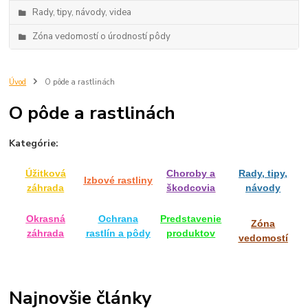
Rady, tipy, návody, videa
Zóna vedomostí o úrodností pôdy
Úvod
O pôde a rastlinách
O pôde a rastlinách
Kategórie:
Úžitková
Choroby a
Rady, tipy,
Izbové rastliny
záhrada
škodcovia
návody
Okrasná
Ochrana
Predstavenie
Zóna
záhrada
rastlín a pôdy
produktov
vedomostí
Najnovšie články