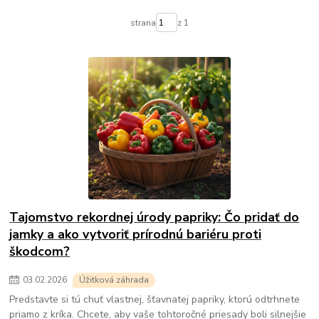
strana
z 1
Tajomstvo rekordnej úrody papriky: Čo pridať do
jamky a ako vytvoriť prírodnú bariéru proti
škodcom?
03
.
02
.
2026
Úžitková záhrada
Predstavte si tú chuť vlastnej, šťavnatej papriky, ktorú odtrhnete
priamo z kríka. Chcete, aby vaše tohtoročné priesady boli silnejšie