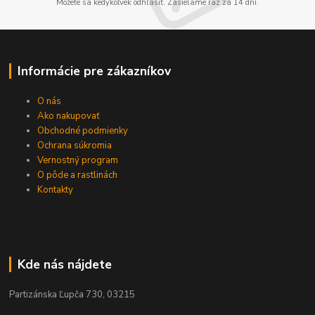
Môžete sa kedykoľvek odhlásiť. Zasielame raz za 14 dní.
Informácie pre zákazníkov
O nás
Ako nakupovať
Obchodné podmienky
Ochrana súkromia
Vernostný program
O pôde a rastlinách
Kontakty
Kde nás nájdete
Partizánska Ľupča 730, 03215