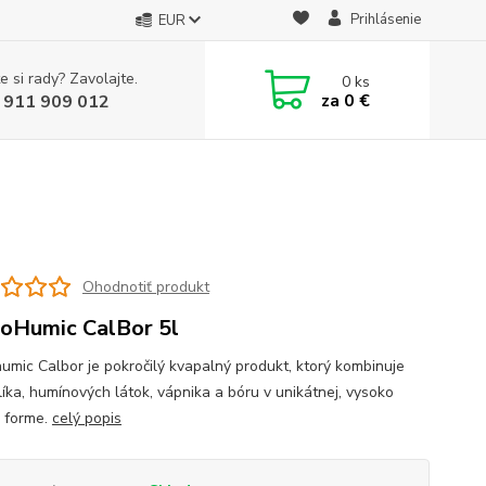
Prihlásenie
EUR
e si rady? Zavolajte.
0
ks
za
0 €
 911 909 012
Ohodnotiť produkt
oHumic CalBor 5l
umic Calbor je pokročilý kvapalný produkt, ktorý kombinuje
líka, humínových látok, vápnika a bóru v unikátnej, vysoko
j forme.
celý popis