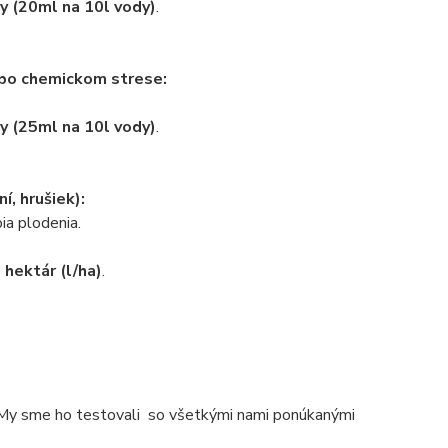
y (20ml na 10l vody)
.
ebo chemickom strese:
y (25ml na 10l vody)
.
í, hrušiek):
a plodenia.
 hektár (l/ha)
.
. My sme ho testovali so všetkými nami ponúkanými