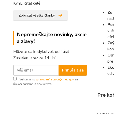
Kým...
čítať celé
Zdr
Zobraziť všetky články
ras
Pos
voč
Nepremeškajte novinky, akcie
efek
a zľavy!
Zvý
kor
Môžete sa kedykoľvek odhlásiť.
Opt
Zasielame raz za 14 dní.
pre
Eko
Prihlásiť sa
udr
Súhlasím so
spracovaním osobných údajov
za
účelom zasielania newslettera.
Pre ko