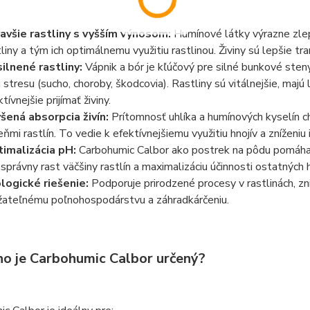
avšie rastliny s vyšším výnosom:
Humínové látky výrazne zlepšu
tliny a tým ich optimálnemu využitiu rastlinou. Živiny sú lepšie t
ilnené rastliny:
Vápnik a bór je kľúčový pre silné bunkové steny
i stresu (sucho, choroby, škodcovia). Rastliny sú vitálnejšie, ma
tívnejšie prijímať živiny.
šená absorpcia živín:
Prítomnosť uhlíka a humínových kyselín che
eňmi rastlín. To vedie k efektívnejšiemu využitiu hnojív a zníženiu 
imalizácia pH:
Carbohumic Calbor ako postrek na pôdu pomáha s
 správny rast väčšiny rastlín a maximalizáciu účinnosti ostatných h
logické riešenie:
Podporuje prirodzené procesy v rastlinách, zn
žateľnému poľnohospodárstvu a záhradkárčeniu.
ho je Carbohumic Calbor určený?