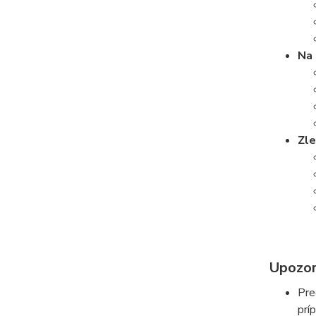
Na 
Zle
Upozor
Pre
prí