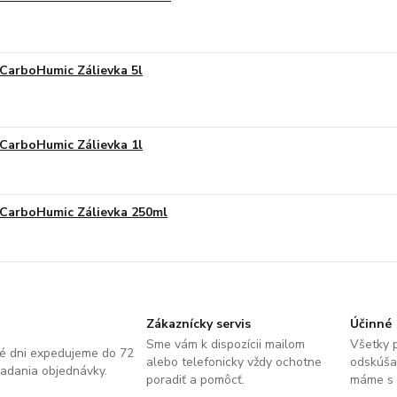
CarboHumic Zálievka 5l
CarboHumic Zálievka 1l
CarboHumic Zálievka 250ml
Zákaznícky servis
Účinné
Sme vám k dispozícii mailom
Všetky 
é dni expedujeme do 72
alebo telefonicky vždy ochotne
odskúša
zadania objednávky.
poradiť a pomôcť.
máme s n