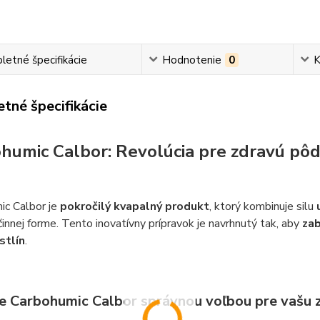
etné špecifikácie
Hodnotenie
0
K
tné špecifikácie
humic Calbor: Revolúcia pre zdravú pôdu
ic Calbor je
pokročilý kvapalný produkt
, ktorý kombinuje silu
innej forme. Tento inovatívny prípravok je navrhnutý tak, aby
zab
stlín
.
je Carbohumic Calbor správnou voľbou pre vašu z