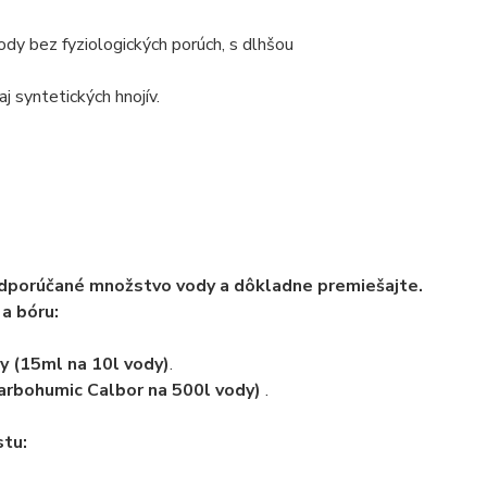
ody bez fyziologických porúch, s dlhšou
j syntetických hnojív.
 odporúčané množstvo vody a dôkladne premiešajte.
a bóru:
y (15ml na 10l vody)
.
Carbohumic Calbor na 500l vody)
.
stu: