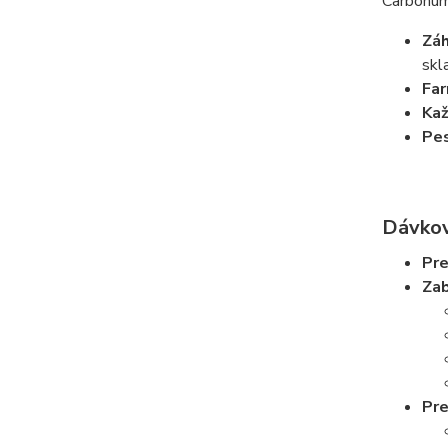
Carbohumi
Záh
skl
Far
Kaž
Pes
Dávkov
Pre
Zab
Pre