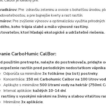
c Calbor je ideálny pre:
radkárov:
Pre zdravšiu zeleninu a ovocie s bohatšou úrodou, pl
adovateľnosťou, a pre bujnejšie kvety a rast rastlín.
márov:
Pre zvýšenie výnosov a optimalizáciu využitia prírodných a
dého, koho trápia slabé a málo výnosné rastliny.
tovateľov, ktorí hľadajú ekologické a udržateľné riešenia.
anie CarboHumic CalBor:
d použitím pretrepte, nalejte do postrekovača, pridajte
ezpečenie rastlín pred periodickým nedostatkom vápnika 
Odporúča sa minimálne
3x folikárne (na list) postreky
.
Koncentrácia:
150 ml Carbohumic Calbor na 100 litrov vod
Aplikujte s minimálne
500 litrami vody na hektár (750ml 
Interval aplikácie:
každých 10-14 dní
.
 rastliny s vysokými nárokmi na živiny a slabou vitalitou ra
Minimálne
3x aplikácie
.