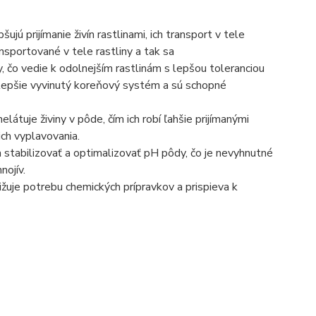
jú prijímanie živín rastlinami, ich transport v tele
ransportované v tele rastliny a tak sa
, čo vedie k odolnejším rastlinám s lepšou toleranciou
jú lepšie vyvinutý koreňový systém a sú schopné
látuje živiny v pôde, čím ich robí ľahšie prijímanými
ich vyplavovania.
tabilizovať a optimalizovať pH pôdy, čo je nevyhnutné
nojív.
ižuje potrebu chemických prípravkov a prispieva k