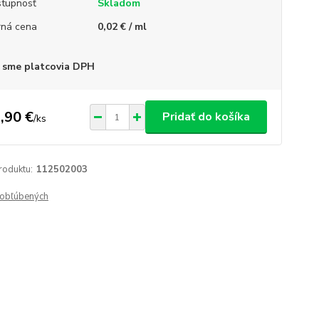
tupnosť
Skladom
ná cena
0,02 € / ml
 sme platcovia DPH
,90 €
Pridať do košíka
/
ks
roduktu:
112502003
obľúbených