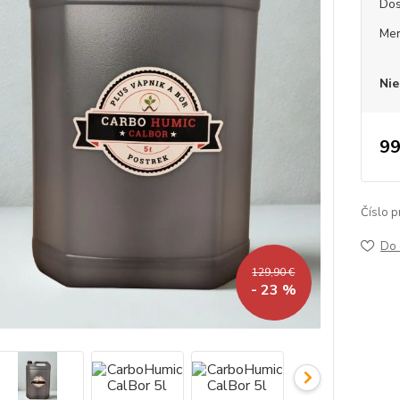
Dos
Mer
Nie
99
Číslo p
Do 
129,90 €
- 23 %