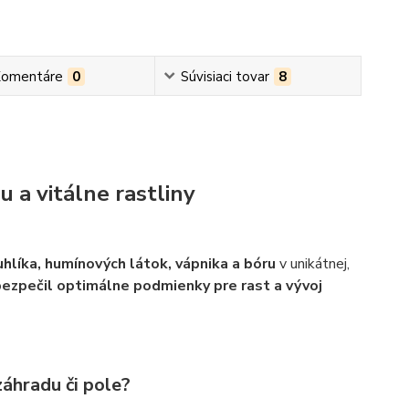
omentáre
0
Súvisiaci tovar
8
 a vitálne rastliny
uhlíka, humínových látok, vápnika a bóru
v unikátnej,
ezpečil optimálne podmienky pre rast a vývoj
áhradu či pole?