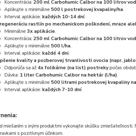
Koncentrácia:
200 ml Carbohumic Calbor na 100 litrov vod
Aplikujte s minimálne
500 l postrekovej kvapaliny/ha
.
Interval aplikácie:
každých 10-14 dní
.
regeneráciu rastlín po mechanickom poškodení, mraze al
Minimálne
3x aplikácie
.
Koncentrácia:
250 ml Carbohumic Calbor na 100 litrov vod
Aplikujte s minimálne
500 l/ha
.
Interval aplikácie:
každé 4 dni
.
pšenie kvality a pozberovej trvanlivosti ovocia (napr. jablon
Odporúča sa až
4x folikárne (na list) postreky
počas obdobi
Dávka:
1 liter Carbohumic Calbor na hektár (l/ha)
.
Aplikujte s minimálne
500 litrami postrekovej kvapaliny na
Interval aplikácie:
každých 7-10 dní
.
nenia:
d miešaním s inými produktmi vykonajte skúšku zmiešateľnosti
pravkami s pozitívnym účinkom.