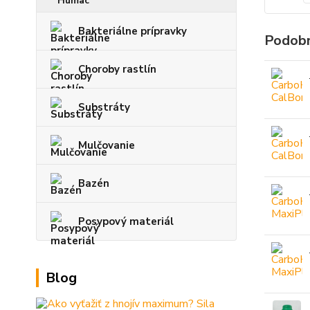
Bakteriálne prípravky
Podobn
Choroby rastlín
Substráty
Mulčovanie
Bazén
Posypový materiál
Blog