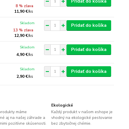
Pridať do košíka
8 % zľava
11,90 €
/
ks
Skladom
Pridať do košíka
13 % zľava
12,90 €
/
ks
Skladom
Pridať do košíka
4,90 €
/
ks
Skladom
Pridať do košíka
2,90 €
/
ks
Ekologické
produkty máme
Každý produkt v našom eshope je
né aj na našej záhrade a
vhodný na ekologické pestovanie
imi pozitívne skúsenosti.
bez zbytočnej chémie.