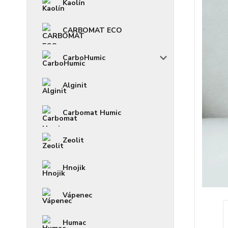
Kaolín
CARBOMAT ECO
CarboHumic
Alginit
Carbomat Humic
Zeolit
Hnojik
Vápenec
Humac