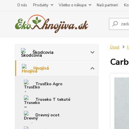
O nás
Produkty
Všetko o nákupe
Naši partneri
Ko
Úvod
H
Škodcovia
Carb
Hnojivá
TrusEko Agro
Truseko T tekuté
Drevný ocot