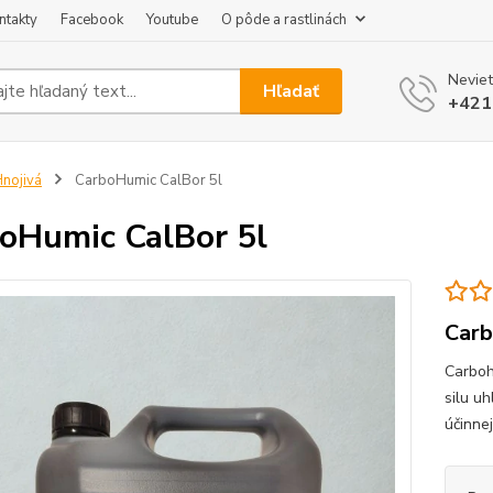
ntakty
Facebook
Youtube
O pôde a rastlinách
Neviet
Hľadať
+421
nojivá
CarboHumic CalBor 5l
oHumic CalBor 5l
Carb
Carboh
silu uh
účinne