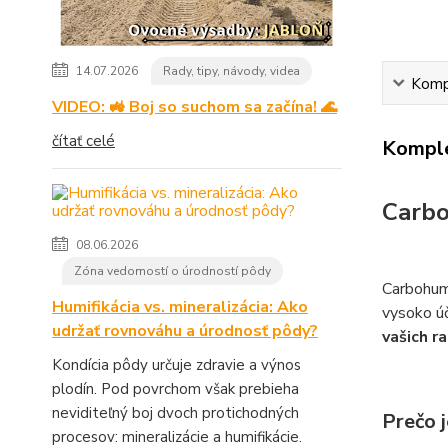
14.07.2026
Rady, tipy, návody, videa
Kompl
VIDEO: 🚜 Boj so suchom sa začína! 🌊
čítať celé
Komple
Carbo
08.06.2026
Zóna vedomostí o úrodností pôdy
Carbohum
Humifikácia vs. mineralizácia: Ako
vysoko úč
udržať rovnováhu a úrodnosť pôdy?
vašich ra
Kondícia pôdy určuje zdravie a výnos
plodín. Pod povrchom však prebieha
neviditeľný boj dvoch protichodných
Prečo 
procesov: mineralizácie a humifikácie.