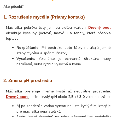
Ako pôsobí?
1. Rozrušenie mycélia (Priamy kontakt)
Múčnatka pokrýva listy jemnou sieťou vlákien.
Drevný ocot
obsahuje kyseliny (octovú, mravčiu) a fenoly, ktoré pôsobia
leptavo.
Rozpúšťanie:
Pri postreku tieto látky narúšajú jemné
steny mycélia a spór múčnatky.
Vysušenie:
Akonáhle je ochranná štruktúra huby
narušená, huba rýchlo vysychá a hynie.
2. Zmena pH prostredia
Múčnatka preferuje mierne kyslé až neutrálne prostredie.
je silne kyslý (pH okolo
2,5 až 3,0
v koncentráte).
Drevný ocot
Aj po zriedení s vodou vytvorí na liste kyslý film, ktorý je
pre múčnatku nepriateľský.
Spóry, ktoré dopadnú na takto ošetrený list, nedokážu