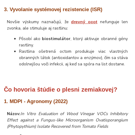
3. Vyvolanie systémovej rezistencie (ISR)
Novšie výskumy naznačujú, že
nefunguje len
drevný ocot
zvonka, ale stimuluje aj rastlinu:
Pôsobí ako
biostimulátor
, ktorý aktivuje obranné gény
rastliny.
Rastlina ošetrená octom produkuje viac vlastných
obranných látok (antioxidantov a enzýmov), čím sa stáva
odolnejšou voči infekcii, aj keď sa spóra na list dostane.
Čo hovoria štúdie o plesni zemiakovej?
1. MDPI - Agronomy (2022)
Názov:
In Vitro Evaluation of Wood Vinegar VOCs Inhibitory
Effect against a Fungus-like Microorganism Ovatisporangium
(Phytopythium) Isolate Recovered from Tomato Fields