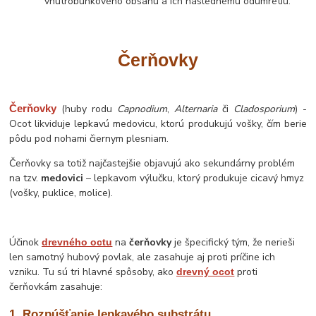
vnútrobunkového obsahu a ich následnému odumretiu.
Čerňovky
Čerňovky
(huby rodu
Capnodium
,
Alternaria
či
Cladosporium
) -
Ocot likviduje lepkavú medovicu, ktorú produkujú vošky, čím berie
pôdu pod nohami čiernym plesniam.
Čerňovky sa totiž najčastejšie objavujú ako sekundárny problém
na tzv.
medovici
– lepkavom výlučku, ktorý produkuje cicavý hmyz
(vošky, puklice, molice).
Účinok
na
čerňovky
je špecifický tým, že nerieši
drevného octu
len samotný hubový povlak, ale zasahuje aj proti príčine ich
vzniku. Tu sú tri hlavné spôsoby, ako
proti
drevný ocot
čerňovkám zasahuje:
1. Rozpúšťanie lepkavého substrátu