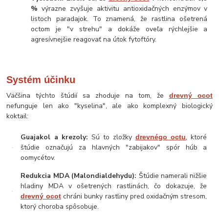
%
výrazne zvyšuje aktivitu antioxidačných enzýmov v
listoch paradajok. To znamená, že rastlina ošetrená
octom je "v strehu" a dokáže oveľa rýchlejšie a
agresívnejšie reagovať na útok fytoftóry.
Systém účinku
Väčšina týchto štúdií sa zhoduje na tom, že
drevný ocot
nefunguje len ako "kyselina", ale ako komplexný biologický
koktail:
Guajakol a krezoly:
Sú to zložky
, ktoré
drevnégo octu
štúdie označujú za hlavných "zabijakov" spór húb a
oomycétov.
Redukcia MDA (Malondialdehydu):
Štúdie namerali nižšie
hladiny MDA v ošetrených rastlinách, čo dokazuje, že
chráni bunky rastliny pred oxidačným stresom,
drevný ocot
ktorý choroba spôsobuje.