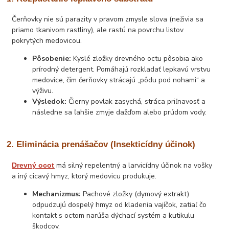
Čerňovky nie sú parazity v pravom zmysle slova (neživia sa
priamo tkanivom rastliny), ale rastú na povrchu listov
pokrytých medovicou.
Pôsobenie:
Kyslé zložky drevného octu pôsobia ako
prírodný detergent. Pomáhajú rozkladať lepkavú vrstvu
medovice, čím čerňovky strácajú „pôdu pod nohami“ a
výživu.
Výsledok:
Čierny povlak zasychá, stráca priľnavosť a
následne sa ľahšie zmyje dažďom alebo prúdom vody.
2. Eliminácia prenášačov (Insekticídny účinok)
má silný repelentný a larvicídny účinok na vošky
Drevný ocot
a iný cicavý hmyz, ktorý medovicu produkuje.
Mechanizmus:
Pachové zložky (dymový extrakt)
odpudzujú dospelý hmyz od kladenia vajíčok, zatiaľ čo
kontakt s octom narúša dýchací systém a kutikulu
škodcov.