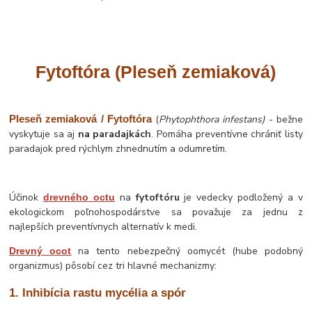
Fytoftóra
(Pleseň zemiaková
)
Pleseň zemiaková / Fytoftóra
(
Phytophthora infestans)
- bežne
vyskytuje sa aj
na paradajkách
. Pomáha preventívne chrániť listy
paradajok pred rýchlym zhnednutím a odumretím.
Účinok
na
fytoftóru
je vedecky podložený a v
drevného octu
ekologickom poľnohospodárstve sa považuje za jednu z
najlepších preventívnych alternatív k medi.
na tento nebezpečný oomycét (hube podobný
Drevný ocot
organizmus) pôsobí cez tri hlavné mechanizmy:
1. Inhibícia rastu mycélia a spór