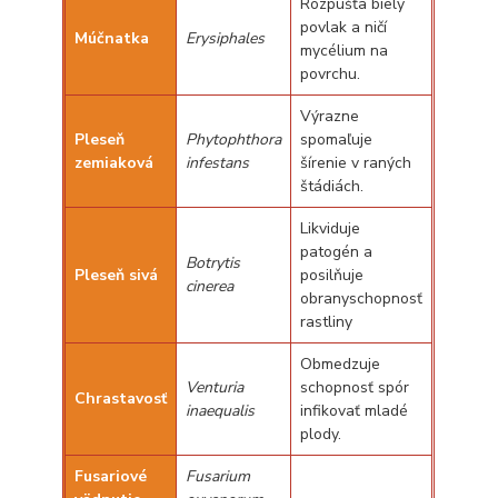
Rozpúšťa biely
povlak a ničí
Múčnatka
Erysiphales
mycélium na
povrchu.
Výrazne
Pleseň
Phytophthora
spomaľuje
zemiaková
infestans
šírenie v raných
štádiách.
Likviduje
patogén a
Botrytis
Pleseň sivá
posilňuje
cinerea
obranyschopnosť
rastliny
Obmedzuje
Venturia
schopnosť spór
Chrastavosť
inaequalis
infikovať mladé
plody.
Fusariové
Fusarium