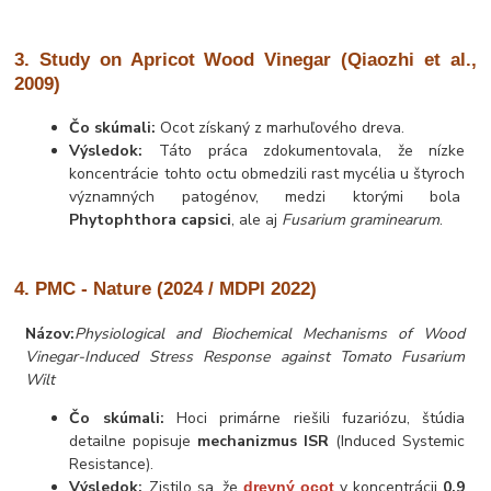
3. Study on Apricot Wood Vinegar (Qiaozhi et al.,
2009)
Čo skúmali:
Ocot získaný z marhuľového dreva.
Výsledok:
Táto práca zdokumentovala, že nízke
koncentrácie tohto octu obmedzili rast mycélia u štyroch
významných patogénov, medzi ktorými bola
Phytophthora capsici
, ale aj
Fusarium graminearum
.
4. PMC - Nature (2024 / MDPI 2022)
Názov:
Physiological and Biochemical Mechanisms of Wood
Vinegar-Induced Stress Response against Tomato Fusarium
Wilt
Čo skúmali:
Hoci primárne riešili fuzariózu, štúdia
detailne popisuje
mechanizmus ISR
(Induced Systemic
Resistance).
Výsledok:
Zistilo sa, že
v koncentrácii
0,9
drevný ocot