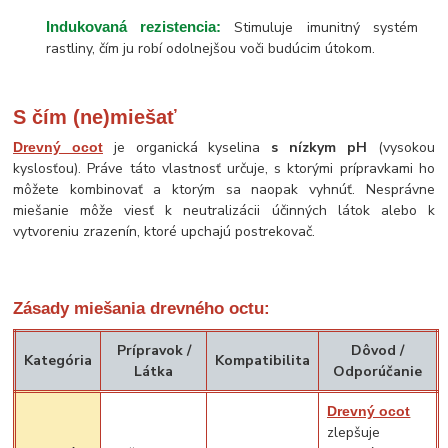
Indukovaná rezistencia:
Stimuluje imunitný systém
rastliny, čím ju robí odolnejšou voči budúcim útokom.
S čím (ne)miešať
je organická kyselina
s nízkym pH
(vysokou
Drevný ocot
kyslosťou). Práve táto vlastnosť určuje, s ktorými prípravkami ho
môžete kombinovať a ktorým sa naopak vyhnúť. Nesprávne
miešanie môže viesť k neutralizácii účinných látok alebo k
vytvoreniu zrazenín, ktoré upchajú postrekovač.
Zásady miešania drevného octu:
Prípravok /
Dôvod /
Kategória
Kompatibilita
Látka
Odporúčanie
Drevný ocot
zlepšuje