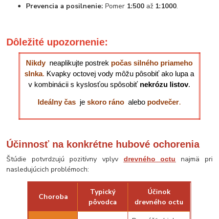
Prevencia a posilnenie:
Pomer
1:500
až
1:1000
.
Dôležité upozornenie:
Nikdy
neaplikujte postrek
počas silného priameho
slnka
.
Kvapky octovej vody môžu pôsobiť ako lupa a
v kombinácii s kyslosťou spôsobiť
nekrózu listov
.
Ideálny čas
je
skoro ráno
alebo
podvečer
.
Účinnosť na konkrétne hubové ochorenia
Štúdie potvrdzujú pozitívny vplyv
najmä pri
drevného octu
nasledujúcich problémoch:
Typický
Účinok
Choroba
pôvodca
drevného octu