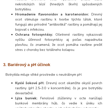
nekrotických lézií (hnedých škvŕn) spôsobených
botrytídou.
Hromadenie flavonoidov a karotenoidov:
Drevný
ocot stimuluje rastlinu k tvorbe týchto látok, ktoré
fungujú ako prírodné "antibiotiká" rastliny a pomáhajú jej
bojovať s infekciou.
Ochrana fotosyntézy:
Ošetrené rastliny vykazovali
vyššiu účinnosť fotosyntézy aj počas napadnutia
plesňou, čo znamená, že ocot pomáha rastline prežiť
stres z choroby bez totálneho kolapsu.
3. Bariérový a pH účinok
Botrytída miluje vlhké prostredie s neutrálnym pH.
Kyslé šokové pH:
Drevný ocot okamžite okyslí povrch
rastliny (pH 2.5–3.0 v koncentráte), čo je pre botrytídu
devastačné.
Lýza buniek:
Fenolové zlúčeniny v octe narúšajú
bunkové membrány húb, čo vedie k úniku ich