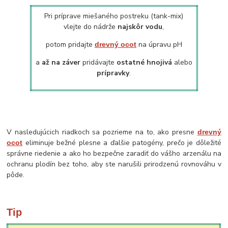
Pri príprave miešaného postreku (tank-mix)
vlejte do nádrže
najskôr vodu
,
potom pridajte
na úpravu pH
drevný ocot
a
až na záver
pridávajte
ostatné hnojivá
alebo
prípravky
.
V nasledujúcich riadkoch sa pozrieme na to, ako presne
drevný
eliminuje bežné plesne a ďalšie patogény, prečo je dôležité
ocot
správne riedenie a ako ho bezpečne zaradiť do vášho arzenálu na
ochranu plodín bez toho, aby ste narušili prirodzenú rovnováhu v
pôde.
Tip