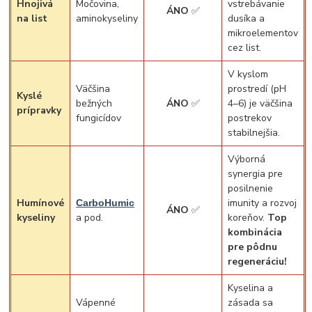
Hnojivá
Močovina,
vstrebávanie
ÁNO
✅
na list
aminokyseliny
dusíka a
mikroelementov
cez list.
V kyslom
Väčšina
prostredí (pH
Kyslé
bežných
ÁNO
✅
4–6) je väčšina
prípravky
fungicídov
postrekov
stabilnejšia.
Výborná
synergia pre
posilnenie
Humínové
imunity a rozvoj
CarboHumic
ÁNO
✅
kyseliny
a pod.
koreňov.
Top
kombinácia
pre pôdnu
regeneráciu!
Kyselina a
Vápenné
zásada sa