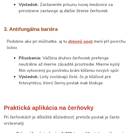
Výsledok:
Zastavením prísunu novej medovice sa
prirodzene zastavuje aj ďalšie šírenie čerňoviek.
3. Antifungálna bariéra
Podobne ako pri múčnatke, aj tu
mení pH povrchu
drevný ocot
listov.
Pôsobenie:
Väčšina druhov čerňoviek preferuje
neutrálne až mierne zásadité prostredie. Mierne kyslý
film vytvorený po postreku bráni klíčeniu nových spór.
Výsledok:
Listy zostávajú čisté, čo je kľúčové pre
fotosyntézu, ktorú čierny povlak inak blokuje.
Praktická aplikácia na čerňovky
Pri čerňovkách je dôležitá dôslednosť, pretože povlak je často
vrstevnatý.