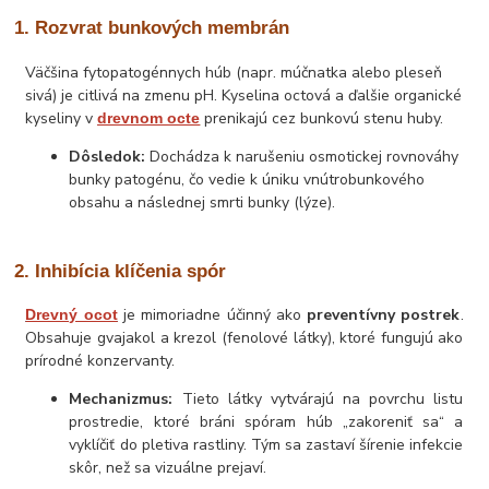
1. Rozvrat bunkových membrán
Väčšina fytopatogénnych húb (napr. múčnatka alebo pleseň
sivá) je citlivá na zmenu pH. Kyselina octová a ďalšie organické
kyseliny v
prenikajú cez bunkovú stenu huby.
drevnom octe
Dôsledok:
Dochádza k narušeniu osmotickej rovnováhy
bunky patogénu, čo vedie k úniku vnútrobunkového
obsahu a následnej smrti bunky (lýze).
2. Inhibícia klíčenia spór
je mimoriadne účinný ako
preventívny postrek
.
Drevný ocot
Obsahuje gvajakol a krezol (fenolové látky), ktoré fungujú ako
prírodné konzervanty.
Mechanizmus:
Tieto látky vytvárajú na povrchu listu
prostredie, ktoré bráni spóram húb „zakoreniť sa“ a
vyklíčiť do pletiva rastliny. Tým sa zastaví šírenie infekcie
skôr, než sa vizuálne prejaví.