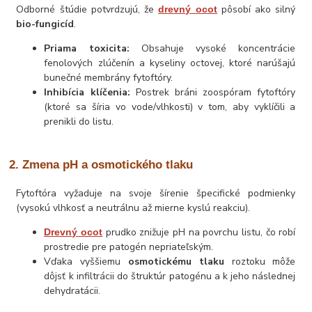
Odborné štúdie potvrdzujú, že
pôsobí ako silný
drevný ocot
bio-fungicíd
.
Priama toxicita:
Obsahuje vysoké koncentrácie
fenolových zlúčenín a kyseliny octovej, ktoré narúšajú
bunečné membrány fytoftóry.
Inhibícia klíčenia:
Postrek bráni zoospóram fytoftóry
(ktoré sa šíria vo vode/vlhkosti) v tom, aby vyklíčili a
prenikli do listu.
2. Zmena pH a osmotického tlaku
Fytoftóra vyžaduje na svoje šírenie špecifické podmienky
(vysokú vlhkosť a neutrálnu až mierne kyslú reakciu).
prudko znižuje pH na povrchu listu, čo robí
Drevný ocot
prostredie pre patogén nepriateľským.
Vďaka vyššiemu
osmotickému tlaku
roztoku môže
dôjsť k infiltrácii do štruktúr patogénu a k jeho následnej
dehydratácii.