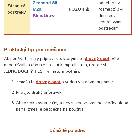
oddelene v
Zeosand Sil
Zásadité
,
POZOR ⚠️
rozmedzí 3-4
M20
postreky
dní medzi
KlinoGrow
jednotlivými
postrekami.
Praktický tip pre miešanie:
Ak používate nový prípravok, s ktorým ste
ešte
drevný ocot
nepoužívali, alebo nie ste istí kompatibilitou, urobte si
JEDNODUCHÝ TEST
v malom pohári
:
Zmiešajte
s vodou v správnom pomere.
drevný ocot
Pridajte druhý prípravok.
Ak roztok zostane číry a nevznikne zrazenina, vločky alebo
pena, zmes je bezpečná na použitie.
Dôležité poradie: