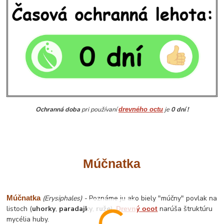
Ochranná doba
pri používaní
je
0 dní !
drevného octu
Múčnatka
Múčnatka
(Erysiphales) -
Poznáme ju ako biely "múčny" povlak na
listoch (
uhorky
,
paradajky
,
ruže
).
narúša štruktúru
Drevný ocot
mycélia huby.