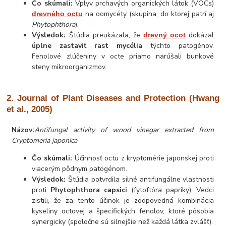
Čo skúmali:
Vplyv prchavých organických látok (VOCs)
na oomycéty (skupina, do ktorej patrí aj
drevného octu
Phytophthora
).
Výsledok:
Štúdia preukázala, že
dokázal
drevný ocot
úplne zastaviť rast mycélia
týchto patogénov.
Fenolové zlúčeniny v octe priamo narúšali bunkové
steny mikroorganizmov.
2. Journal of Plant Diseases and Protection (Hwang
et al., 2005)
Názov:
Antifungal activity of wood vinegar extracted from
Cryptomeria japonica
Čo skúmali:
Účinnosť octu z kryptomérie japonskej proti
viacerým pôdnym patogénom.
Výsledok:
Štúdia potvrdila silné antifungálne vlastnosti
proti
Phytophthora capsici
(fytoftóra papriky). Vedci
zistili, že za tento účinok je zodpovedná kombinácia
kyseliny octovej a špecifických fenolov, ktoré pôsobia
synergicky (spoločne sú silnejšie než každá látka zvlášť).