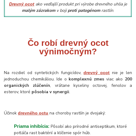
ako vedľajší produkt pri výrobe drevného uhlia je
Drevný ocot
malým zázrakom
v boji
proti patogénom
rastlín
.
Čo robí drevný ocot
výnimočným?
Na rozdiel od syntetických fungicídov,
nie je len
drevný ocot
jednoduchou chemikáliou. Ide o
komplexnú zmes
viac ako
200
organických zlúčenín
, vrátane kyseliny octovej, fenolov a
esterov, ktoré
pôsobia v synergii
.
Účinok
na choroby rastlín je dvojaký:
drevného octu
Priama inhibícia:
Pôsobí ako prírodné antiseptikum, ktoré
potláča rast baktérií a klíčenie spór húb.