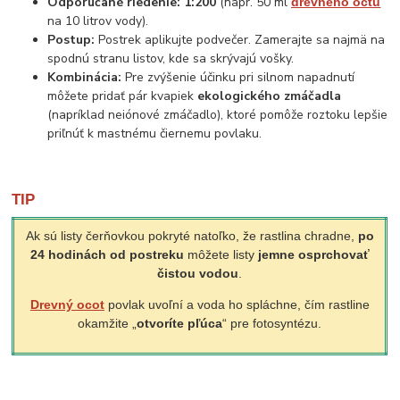
Odporúčané riedenie:
1:200
(napr. 50 ml
drevného octu
na 10 litrov vody).
Postup:
Postrek aplikujte podvečer. Zamerajte sa najmä na
spodnú stranu listov, kde sa skrývajú vošky.
Kombinácia:
Pre zvýšenie účinku pri silnom napadnutí
môžete pridať pár kvapiek
ekologického zmáčadla
(napríklad
neiónové zmáčadlo
), ktoré pomôže roztoku lepšie
priľnúť k mastnému čiernemu povlaku.
TIP
Ak sú listy čerňovkou pokryté natoľko, že rastlina chradne,
po
24 hodinách od postreku
môžete listy
jemne osprchovať
čistou vodou
.
Drevný ocot
povlak uvoľní a voda ho spláchne, čím rastline
okamžite „
otvoríte pľúca
“ pre fotosyntézu.