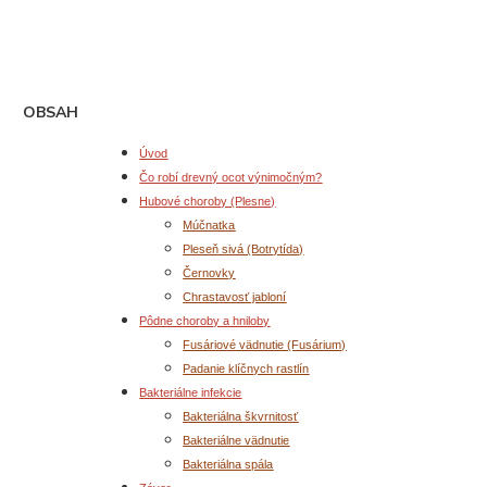
OBSAH
Úvod
Čo robí drevný ocot výnimočným?
Hubové choroby (Plesne)
Múčnatka
Pleseň sivá (Botrytída)
Černovky
Chrastavosť jabloní
Pôdne choroby a hniloby
Fusáriové vädnutie (Fusárium)
Padanie klíčnych rastlín
Bakteriálne infekcie
Bakteriálna škvrnitosť
Bakteriálne vädnutie
Bakteriálna spála