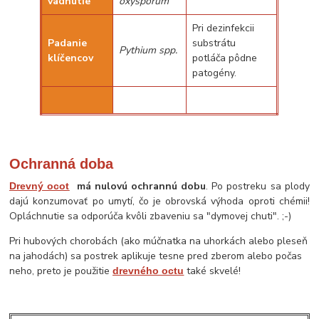
vädnutie
oxysporum
Pri dezinfekcii
Padanie
substrátu
Pythium spp.
klíčencov
potláča pôdne
patogény.
Ochranná doba
má nulovú ochrannú dobu
. Po postreku sa plody
Drevný ocot
dajú konzumovať po umytí, čo je obrovská výhoda oproti chémii!
Opláchnutie sa odporúča kvôli zbaveniu sa "dymovej chuti". ;-)
Pri hubových chorobách (ako múčnatka na uhorkách alebo pleseň
na jahodách) sa postrek aplikuje tesne pred zberom alebo počas
neho, preto je použitie
také skvelé!
drevného octu