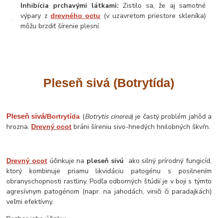
Inhibícia prchavými látkami:
Zistilo sa, že aj samotné
výpary z
(v uzavretom priestore skleníka)
drevného octu
môžu brzdiť šírenie plesní.
Pleseň sivá (Botrytída)
Pleseň sivá
(
Botrytis cinerea
) je častý problém jahôd a
/Bortrytída
hrozna.
bráni šíreniu sivo-hnedých hnilobných škvŕn.
Drevný ocot
účinkuje na
pleseň sivú
ako silný prírodný fungicíd,
Drevný ocot
ktorý kombinuje priamu likvidáciu patogénu s posilnením
obranyschopnosti rastliny. Podľa odborných štúdií je v boji s týmto
agresívnym patogénom (napr. na jahodách, viniči či paradajkách)
veľmi efektívny.