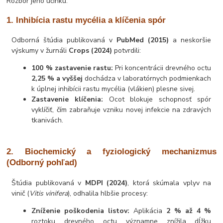
Rozbor jeho účinku:
1. Inhibícia rastu mycélia a klíčenia spór
Odborná štúdia publikovaná v
PubMed (2015)
a neskoršie
výskumy v žurnáli
Crops (2024)
potvrdili:
100 % zastavenie rastu:
Pri koncentrácii drevného octu
2,25 % a vyššej
dochádza v laboratórnych podmienkach
k úplnej inhibícii rastu mycélia (vlákien) plesne sivej.
Zastavenie klíčenia:
Ocot blokuje schopnosť spór
vyklíčiť, čím zabraňuje vzniku novej infekcie na zdravých
tkanivách.
2. Biochemický a fyziologický mechanizmus
(Odborný pohľad)
Štúdia publikovaná v
MDPI (2024)
, ktorá skúmala vplyv na
vinič (
Vitis vinifera
), odhalila hlbšie procesy:
Zníženie poškodenia listov:
Aplikácia
2 % až 4 %
roztoku drevného octu významne znížila dĺžku