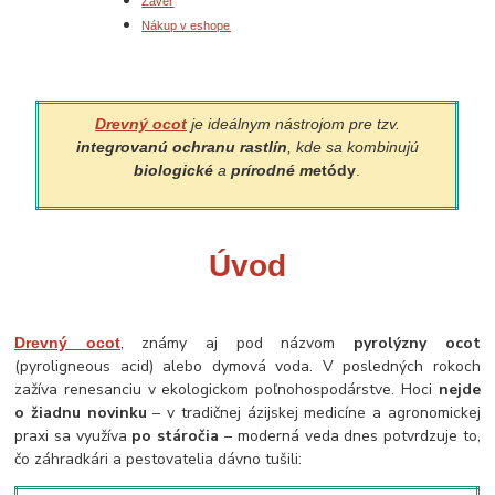
Záver
Nákup v eshope
Drevný ocot
je ideálnym nástrojom pre tzv.
integrovanú ochranu rastlín
, kde sa kombinujú
biologické
a
prírodné me
tódy
.
Úvod
, známy aj pod názvom
pyrolýzny ocot
Drevný ocot
(pyroligneous acid) alebo dymová voda. V posledných rokoch
zažíva renesanciu v ekologickom poľnohospodárstve. Hoci
nejde
o žiadnu novinku
– v tradičnej ázijskej medicíne a agronomickej
praxi sa využíva
po stáročia
– moderná veda dnes potvrdzuje to,
čo záhradkári a pestovatelia dávno tušili: