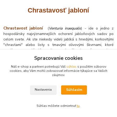
Chrastavosť jabloní
Chrastavosť jabloní
(
Venturia inaequalis
) - ide o jedno z
hospodársky najvýznamnejších ochorení jabloňových sadov po
celom svete. Ak ste niekedy videli jablká s hnedými, korkovitými
"chrastami" alebo listy s tmavými olivovými škvrnami, ktoré
predčasne opadávajú, mali ste do činenia práve s týmto
patogénom.
Spracovanie cookies
Náš e-shop a partneri potrebujú Váš
súhlas
s použitím súborov
cookies, aby Vám mohli zobrazovať informácie týkajúce sa Vašich
Aby sme pochopili, kde zasahuje
, potrebujeme
drevný ocot
záujmov.
vedieť, ako huba útočí:
Prezimovanie:
Huba prežíva v opadanom lístí pod stromom.
Súhlasím
Nastavenia
Jarná infekcia:
Počas dažďov sa spóry (askospóry)
vymršťujú do vzduchu a vietor ich zanáša na mladé listy a
Súhlas môžete odmietnuť
tu
.
kvety.