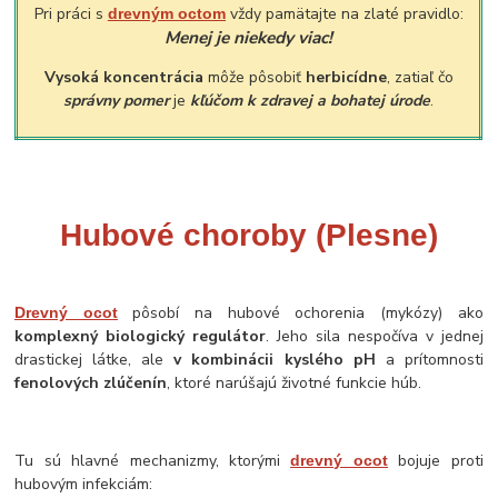
Pri práci s
vždy pamätajte na zlaté pravidlo:
drevným octom
Menej je niekedy viac!
Vysoká koncentrácia
môže pôsobiť
herbicídne
, zatiaľ čo
správny pomer
je
kľúčom k zdravej a bohatej úrode
.
Hubové choroby (Plesne)
pôsobí na hubové ochorenia (mykózy) ako
Drevný ocot
komplexný biologický regulátor
. Jeho sila nespočíva v jednej
drastickej látke, ale
v kombinácii kyslého pH
a prítomnosti
fenolových zlúčenín
, ktoré narúšajú životné funkcie húb.
Tu sú hlavné mechanizmy, ktorými
bojuje proti
drevný ocot
hubovým infekciám: