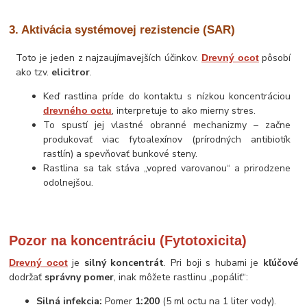
3. Aktivácia systémovej rezistencie (SAR)
Toto je jeden z najzaujímavejších účinkov.
pôsobí
Drevný ocot
ako tzv.
elicitror
.
Keď rastlina príde do kontaktu s nízkou koncentráciou
, interpretuje to ako mierny stres.
drevného octu
To spustí jej vlastné obranné mechanizmy – začne
produkovať viac fytoalexínov (prírodných antibiotík
rastlín) a spevňovať bunkové steny.
Rastlina sa tak stáva „vopred varovanou“ a prirodzene
odolnejšou.
Pozor na koncentráciu (Fytotoxicita)
je
silný koncentrát
. Pri boji s hubami je
kľúčové
Drevný ocot
dodržať
správny pomer
, inak môžete rastlinu „popáliť“:
Silná infekcia:
Pomer
1:200
(5 ml octu na 1 liter vody).