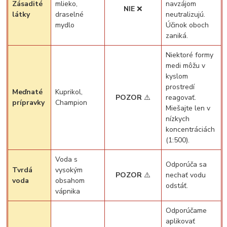
Zásadité
mlieko,
navzájom
NIE
❌
látky
draselné
neutralizujú.
mydlo
Účinok oboch
zaniká.
Niektoré formy
medi môžu v
kyslom
prostredí
Meďnaté
Kuprikol,
POZOR
⚠️
reagovať.
prípravky
Champion
Miešajte len v
nízkych
koncentráciách
(1:500).
Voda s
Odporúča sa
Tvrdá
vysokým
POZOR
⚠️
nechať vodu
voda
obsahom
odstáť.
vápnika
Odporúčame
aplikovať