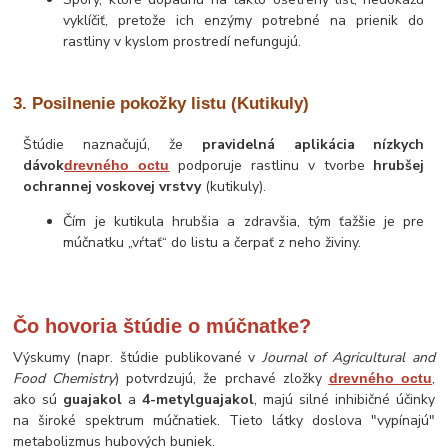
vyklíčiť, pretože ich enzýmy potrebné na prienik do
rastliny v kyslom prostredí nefungujú.
3. Posilnenie pokožky listu (Kutikuly)
Štúdie naznačujú, že
pravidelná aplikácia nízkych
dávok
podporuje rastlinu v tvorbe
hrubšej
drevného octu
ochrannej voskovej vrstvy
(kutikuly).
Čím je kutikula hrubšia a zdravšia, tým ťažšie je pre
múčnatku „vŕtať“ do listu a čerpať z neho živiny.
Čo hovoria štúdie o múčnatke?
Výskumy (napr. štúdie publikované v
Journal of Agricultural and
Food Chemistry
) potvrdzujú, že prchavé zložky
,
drevného octu
ako sú
guajakol
a
4-metylguajakol
, majú silné inhibičné účinky
na široké spektrum múčnatiek. Tieto látky doslova "vypínajú"
metabolizmus hubových buniek.