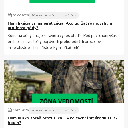
08
.
06
.
2026
Zóna vedomostí o úrodností pôdy
Humifikácia vs. mineralizácia: Ako udržať rovnováhu a
úrodnosť pôdy?
Kondícia pôdy určuje zdravie a výnos plodín. Pod povrchom však
prebieha neviditeľný boj dvoch protichodných procesov:
mineralizácie a humifikácie. Kým...
čítať celé
16
.
05
.
2026
Zóna vedomostí o úrodností pôdy
Humus ako zbraň proti suchu: Ako zachrániť úrodu za 72
hodín?