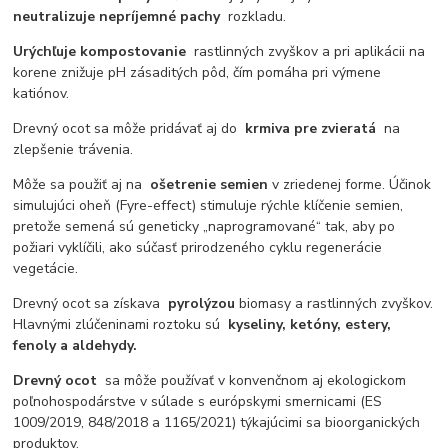
neutralizuje nepríjemné pachy
rozkladu.
Urýchľuje kompostovanie
rastlinných zvyškov a pri aplikácii na
korene znižuje pH zásaditých pôd, čím pomáha pri výmene
katiónov.
Drevný ocot sa môže pridávať aj do
krmiva pre zvieratá
na
zlepšenie trávenia.
Môže sa použiť aj na
ošetrenie semien
v zriedenej forme. Účinok
simulujúci oheň (Fyre-effect) stimuluje rýchle klíčenie semien,
pretože semená sú geneticky „naprogramované“ tak, aby po
požiari vyklíčili, ako súčasť prirodzeného cyklu regenerácie
vegetácie.
Drevný ocot sa získava
pyrolýzou
biomasy a rastlinných zvyškov.
Hlavnými zlúčeninami roztoku sú
kyseliny, ketóny, estery,
fenoly a aldehydy.
Drevný ocot
sa môže používať v konvenčnom aj ekologickom
poľnohospodárstve v súlade s európskymi smernicami (ES
1009/2019, 848/2018 a 1165/2021) týkajúcimi sa bioorganických
produktov.