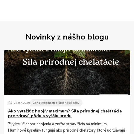
Novinky z nášho blogu
24
.
07
.
2026
Zóna vedomostí o úrodností pôdy
Ako vyťažiť z hnojív maximum? Sila prírodnej chelatácie
pre zdravú pôdu a vyššiu úrodu
Zvýšte účinnosť hnojenia a znížte straty živín na minimum.
Humínové kyseliny fungujú ako prírodné chelátory, ktoré udržiavajú