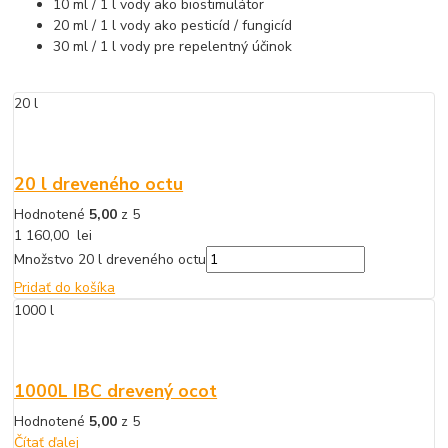
10 ml / 1 l vody ako biostimulátor
20 ml / 1 l vody ako pesticíd / fungicíd
30 ml / 1 l vody pre repelentný účinok
20 l
20 l dreveného octu
Hodnotené
5,00
z 5
1 160,00
lei
Množstvo 20 l dreveného octu
Pridať do košíka
1000 l
1000L IBC drevený ocot
Hodnotené
5,00
z 5
Čítať ďalej