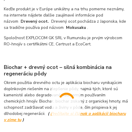
Keďže produkt je v Európe unikátny a na trhu pomerne neznámy,
na internete nájdete ďalšie zaujímavé informácie pod
názvom
Drevený ocot.
Drevený ocot pochádza z Japonska, kde
sa tradične používa pod názvom
Mokusaku
.
Spoločnosť EXPLOCOM GK SRL v Rumunsku je prvým výrobcom
RO-hnojív s certifikátmi CE, Certrust a EcoCert.
Biochar + drevný ocot – silná kombinácia na
regeneráciu pôdy
Okrem použitia drevného octu je aplikácia biocharu vynikajúcim
doplnkovým riešením na zlepšenie pôdy, najmä tých, ktoré sú
kamenisté alebo degradované nadmerným používaním
chemických hnojív. Biochar, biochar získaný z organickej hmoty, má
schopnosť zadržiavať vodu a živiny v pôde, čím prispieva k jej
dlhodobej regenerácii.
(
Prečítajte si článok o aplikácii biocharu
v zime tu
)