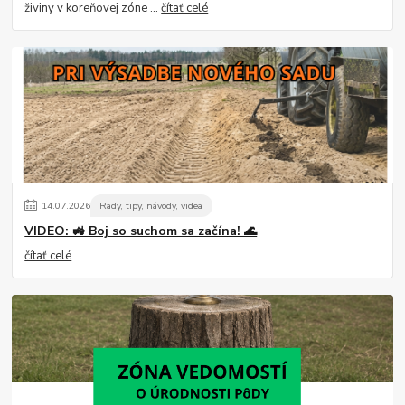
živiny v koreňovej zóne ...
čítať celé
14
.
07
.
2026
Rady, tipy, návody, videa
VIDEO: 🚜 Boj so suchom sa začína! 🌊
čítať celé