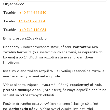
Objednávky:
Telefón:
+40 744 644 940
Telefón:
+40 741 226 864
Telefón:
+40 742 119 084
E-mail: orders@gekka.bio
Neriedený, v koncentrovanom stave, pôsobí
kontaktne ako
totálny herbicíd
(nie systémový, čo znamená, že nepreniká do
koreňa) a po 14 dňoch sa rozloží a stane sa
organickým
hnojivom.
Kyseliny v jeho zložení rozpúšťajú a uvoľňujú esenciálne mikro- a
makroelementy
uzamknuté v pôde.
Vďaka silnému zápachu dymu má účinný
repelentný účinok,
pretože simuluje
oheň
(Fyre-efekt), čo hmyz odplaší a prinúti ho
vzdialiť sa od ošetrených oblastí.
Použitie drevného octu vo vyšších koncentráciách je užitočné
na
dezinfekciu pôdy
. Vďaka svojej vysokej kyslosti
tiež