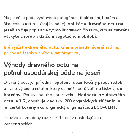
Na jeseň je pôda vystavená patogénom (baktériám, hubám a
škodcom, ktorí zostávajú v pôde).
Aplikácia drevného octu na
jeseň
znižuje populácie týchto škodlivých činiteľov,
čím sa zabráni
výskytu chorôb v ďalšom vegetačnom období.
Iné využitie drevného octu:
Kŕmna prísada, údená aróma,
prírodné farbivo
(
viac si prečítajte tu
)
Výhody drevného octu
na
poľnohospodárskej pôde na jeseň
Drevený ocot je prírodný
repelent, dezinfekčný prostriedok
a
rastový biostimulátor, ktorý sa môže používať
na listy aj do
koreňov
. Používa sa už od staroveku.
Hodnota
pH
drevného
octu je 3,5
, obsahuje viac ako
200 organických zlúčenín
a
je
certifikovaný ako organický organizáciou ECO-CERT.
Používa sa zriedený raz za 7-14 dní v nasledujúcich
koncentráciách: