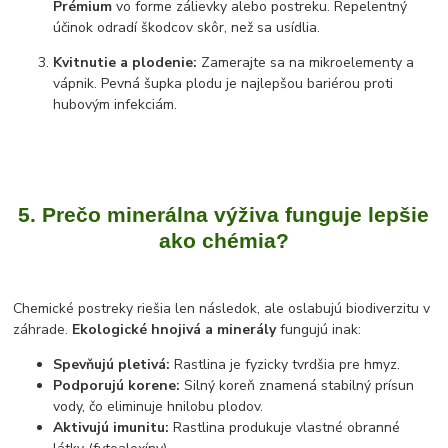
Prémium
vo forme zálievky alebo postreku. Repelentný
účinok odradí škodcov skôr, než sa usídlia.
Kvitnutie a plodenie:
Zamerajte sa na mikroelementy a
vápnik. Pevná šupka plodu je najlepšou bariérou proti
hubovým infekciám.
5. Prečo minerálna výživa funguje lepšie
ako chémia?
Chemické postreky riešia len následok, ale oslabujú biodiverzitu v
záhrade.
Ekologické hnojivá a minerály
fungujú inak:
Spevňujú pletivá:
Rastlina je fyzicky tvrdšia pre hmyz.
Podporujú korene:
Silný koreň znamená stabilný prísun
vody, čo eliminuje hnilobu plodov.
Aktivujú imunitu:
Rastlina produkuje vlastné obranné