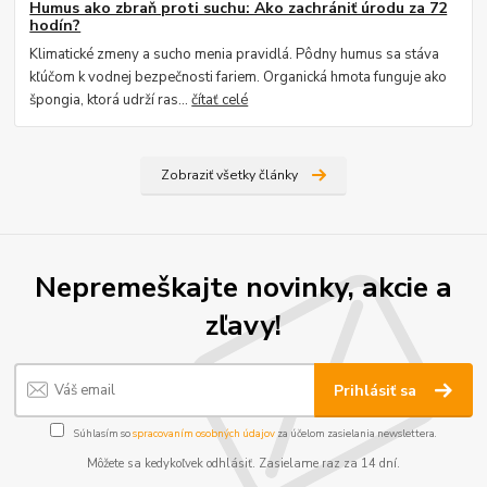
Humus ako zbraň proti suchu: Ako zachrániť úrodu za 72
hodín?
Klimatické zmeny a sucho menia pravidlá. Pôdny humus sa stáva
kľúčom k vodnej bezpečnosti fariem. Organická hmota funguje ako
špongia, ktorá udrží ras...
čítať celé
Zobraziť všetky články
Nepremeškajte novinky, akcie a
zľavy!
Prihlásiť sa
Súhlasím so
spracovaním osobných údajov
za účelom zasielania newslettera.
Môžete sa kedykoľvek odhlásiť. Zasielame raz za 14 dní.