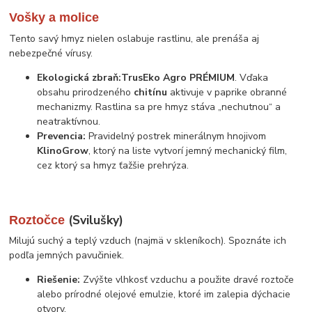
Vošky a molice
Tento savý hmyz nielen oslabuje rastlinu, ale prenáša aj
nebezpečné vírusy.
Ekologická zbraň:
TrusEko Agro PRÉMIUM
. Vďaka
obsahu prirodzeného
chitínu
aktivuje v paprike obranné
mechanizmy. Rastlina sa pre hmyz stáva „nechutnou“ a
neatraktívnou.
Prevencia:
Pravidelný postrek minerálnym hnojivom
KlinoGrow
, ktorý na liste vytvorí jemný mechanický film,
cez ktorý sa hmyz ťažšie prehrýza.
(Svilušky)
Roztočce
Milujú suchý a teplý vzduch (najmä v skleníkoch). Spoznáte ich
podľa jemných pavučiniek.
Riešenie:
Zvýšte vlhkosť vzduchu a použite dravé roztoče
alebo prírodné olejové emulzie, ktoré im zalepia dýchacie
otvory.