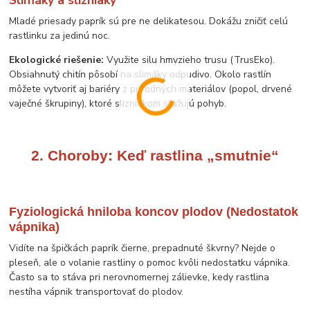
Slimáky a slizniaky
Mladé priesady paprík sú pre ne delikatesou. Dokážu zničiť celú
rastlinku za jedinú noc.
Ekologické riešenie:
Využite silu hmyzieho trusu (TrusEko).
Obsiahnutý chitín pôsobí na slimáky odpudivo. Okolo rastlín
môžete vytvoriť aj bariéry z prírodných materiálov (popol, drvené
vaječné škrupiny), ktoré slizniakom sťažujú pohyb.
2. Choroby: Keď rastlina „smutnie“
Fyziologická hniloba koncov plodov (Nedostatok
vápnika)
Vidíte na špičkách paprík čierne, prepadnuté škvrny? Nejde o
pleseň, ale o volanie rastliny o pomoc kvôli nedostatku vápnika.
Často sa to stáva pri nerovnomernej zálievke, kedy rastlina
nestíha vápnik transportovať do plodov.