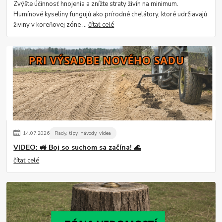
Zvýšte účinnosť hnojenia a znížte straty živín na minimum.
Humínové kyseliny fungujú ako prírodné chelátory, ktoré udržiavajú
živiny v koreňovej zóne ...
čítať celé
14
.
07
.
2026
Rady, tipy, návody, videa
VIDEO: 🚜 Boj so suchom sa začína! 🌊
čítať celé