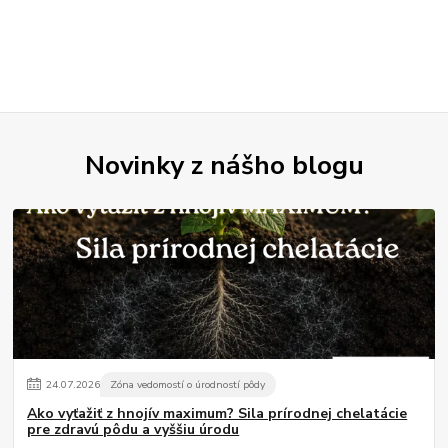
Novinky z nášho blogu
24
.
07
.
2026
Zóna vedomostí o úrodností pôdy
Ako vyťažiť z hnojív maximum? Sila prírodnej chelatácie
pre zdravú pôdu a vyššiu úrodu