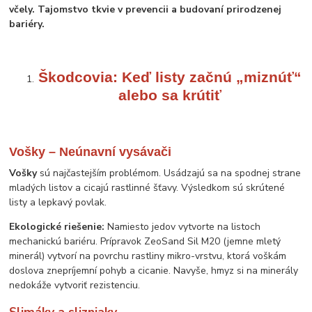
včely. Tajomstvo tkvie v prevencii a budovaní prirodzenej
bariéry.
Škodcovia: Keď listy začnú „miznúť“
alebo sa krútiť
Vošky – Neúnavní vysávači
Vošky
sú najčastejším problémom. Usádzajú sa na spodnej strane
mladých listov a cicajú rastlinné šťavy. Výsledkom sú skrútené
listy a lepkavý povlak.
Ekologické riešenie:
Namiesto jedov vytvorte na listoch
mechanickú bariéru. Prípravok ZeoSand Sil M20 (jemne mletý
minerál) vytvorí na povrchu rastliny mikro-vrstvu, ktorá voškám
doslova znepríjemní pohyb a cicanie. Navyše, hmyz si na minerály
nedokáže vytvoriť rezistenciu.