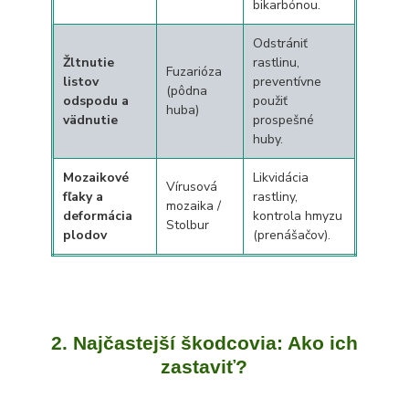
bikarbónou.
Odstrániť
Žltnutie
rastlinu,
Fuzarióza
listov
preventívne
(pôdna
odspodu a
použiť
huba)
vädnutie
prospešné
huby.
Mozaikové
Likvidácia
Vírusová
fľaky a
rastliny,
mozaika /
deformácia
kontrola hmyzu
Stolbur
plodov
(prenášačov).
2. Najčastejší škodcovia: Ako ich
zastaviť?