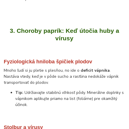
3. Choroby paprík: Keď útočia huby a
vírusy
Fyziologická hniloba špičiek plodov
Mnoho ľudí si ju pletie s plesňou, no ide o
deficit vápnika
.
Nastáva vtedy, keď je v pôde sucho a rastlina nedokáže vápnik
transportovať do plodov.
Tip:
Udržiavajte stabilnú vlhkosť pôdy. Minerálne doplnky s
vápnikom aplikujte priamo na list (foliárne) pre okamžitý
účinok.
Stolbur a vírusy