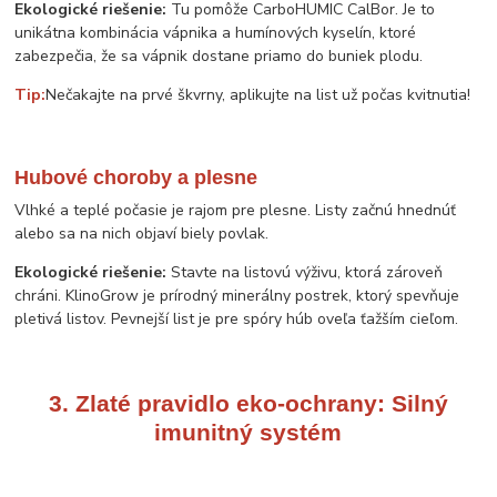
Ekologické riešenie:
Tu pomôže CarboHUMIC CalBor. Je to
unikátna kombinácia vápnika a humínových kyselín, ktoré
zabezpečia, že sa vápnik dostane priamo do buniek plodu.
Tip:
Nečakajte na prvé škvrny, aplikujte na list už počas kvitnutia!
Hubové choroby a plesne
Vlhké a teplé počasie je rajom pre plesne. Listy začnú hnednúť
alebo sa na nich objaví biely povlak.
Ekologické riešenie:
Stavte na listovú výživu, ktorá zároveň
chráni. KlinoGrow je prírodný minerálny postrek, ktorý spevňuje
pletivá listov. Pevnejší list je pre spóry húb oveľa ťažším cieľom.
3. Zlaté pravidlo eko-ochrany: Silný
imunitný systém