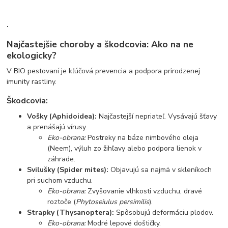
.
Najčastejšie choroby a škodcovia: Ako na ne
ekologicky?
V BIO pestovaní je kľúčová prevencia a podpora prirodzenej
imunity rastliny.
Škodcovia:
Vošky (Aphidoidea):
Najčastejší nepriateľ. Vysávajú šťavy
a prenášajú vírusy.
Eko-obrana:
Postreky na báze nimbového oleja
(Neem), výluh zo žihľavy alebo podpora lienok v
záhrade.
Svilušky (Spider mites):
Objavujú sa najmä v skleníkoch
pri suchom vzduchu.
Eko-obrana:
Zvyšovanie vlhkosti vzduchu, dravé
roztoče (
Phytoseiulus persimilis
).
Strapky (Thysanoptera):
Spôsobujú deformáciu plodov.
Eko-obrana:
Modré lepové doštičky.