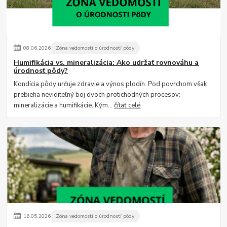
08
.
06
.
2026
Zóna vedomostí o úrodností pôdy
Humifikácia vs. mineralizácia: Ako udržať rovnováhu a
úrodnosť pôdy?
Kondícia pôdy určuje zdravie a výnos plodín. Pod povrchom však
prebieha neviditeľný boj dvoch protichodných procesov:
mineralizácie a humifikácie. Kým...
čítať celé
16
.
05
.
2026
Zóna vedomostí o úrodností pôdy