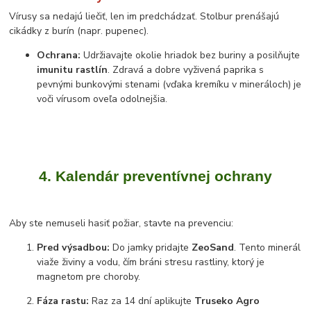
Vírusy sa nedajú liečiť, len im predchádzať. Stolbur prenášajú
cikádky z burín (napr. pupenec).
Ochrana:
Udržiavajte okolie hriadok bez buriny a posilňujte
imunitu rastlín
. Zdravá a dobre vyživená paprika s
pevnými bunkovými stenami (vďaka kremíku v mineráloch) je
voči vírusom oveľa odolnejšia.
4. Kalendár preventívnej ochrany
Aby ste nemuseli hasiť požiar, stavte na prevenciu:
Pred výsadbou:
Do jamky pridajte
ZeoSand
. Tento minerál
viaže živiny a vodu, čím bráni stresu rastliny, ktorý je
magnetom pre choroby.
Fáza rastu:
Raz za 14 dní aplikujte
Truseko Agro