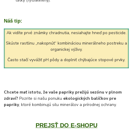
látky (fytoalexíny).
Náš tip:
Ak vidíte prvé známky chradnutia, nesiahajte hneď po pesticide.
Skúste rastlinu „nakopnúť“ kombináciou minerálneho postreku a
organickej výživy.
Často stačí vyvážiť pH pôdy a doplniť chýbajúce stopové prvky.
Chcete mať istotu, že vaše papriky prežijú sezónu v plnom
zdraví?
Pozrite si našu ponuku
ekologických balíčkov pre
papriky
, ktoré kombinujú silu minerálov a prírodnej ochrany.
PREJSŤ DO E-SHOPU