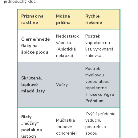
jednoduchý kľúč:
Príznak na
Možná
Rýchle
rastline
príčina
riešenie
Nedostatok
Postrek
Čierne/hnedé
vápnika
vápnikom na
fľaky na
(Abiotická
list, vyrovnaná
špičke plodu
nekróza)
zálievka.
Postrek
mydlovou
Skrútené,
vodou alebo
lepkavé
Vošky
repelentné
mladé listy
Truseko Agro
Prémium
.
Zvýšiť prúdenie
Biely
Múčnatka
vzduchu,
„múčny“
(hubové
postrek so
povlak na
ochorenie)
sódou
listoch