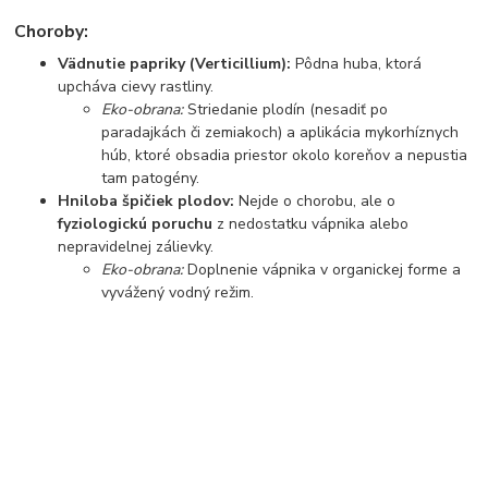
Choroby:
Vädnutie papriky (Verticillium):
Pôdna huba, ktorá
upcháva cievy rastliny.
Eko-obrana:
Striedanie plodín (nesadiť po
paradajkách či zemiakoch) a aplikácia mykorhíznych
húb, ktoré obsadia priestor okolo koreňov a nepustia
tam patogény.
Hniloba špičiek plodov:
Nejde o chorobu, ale o
fyziologickú poruchu
z nedostatku vápnika alebo
nepravidelnej zálievky.
Eko-obrana:
Doplnenie vápnika v organickej forme a
vyvážený vodný režim.