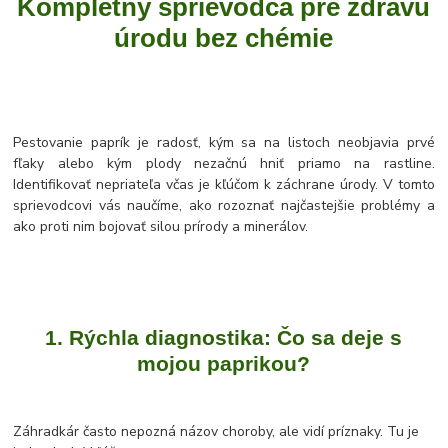
Kompletný sprievodca pre zdravú
úrodu bez chémie
Pestovanie paprík je radosť, kým sa na listoch neobjavia prvé
fľaky alebo kým plody nezačnú hniť priamo na rastline.
Identifikovať nepriateľa včas je kľúčom k záchrane úrody. V tomto
sprievodcovi vás naučíme, ako rozoznať najčastejšie problémy a
ako proti nim bojovať silou prírody a minerálov.
1. Rýchla diagnostika: Čo sa deje s
mojou paprikou?
Záhradkár často nepozná názov choroby, ale vidí príznaky. Tu je