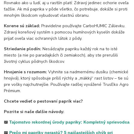
Rovnako ako u ľudí, aj u rastlín platí: Zdravý jedinec ochorie oveľa
ťažšie. Ak má paprika v pôde všetko, čo potrebuje, dokáže si proti
mnohým škodcom vybudovať vlastnú obranu.
Korene sú základ:
Pravidelne používajte CarboHUMIC Zálievku.
Zdravý koreňový systém s pomocou humínových kyselín dokáže
prijať oveľa viac ochranných látok z pôdy.
Striedanie plodín:
Nesádzajte papriku každý rok na to isté
miesto (a nie po paradajkách či zemiakoch), aby ste prerušili
životný cyklus pôdnych škodcov.
Hnojenie s rozumom:
Vyhnite sa nadmernému dusíku (chemické
hnojivá), ktorý spôsobuje príliš rýchly a „mäkký“ rast listov – tie sú
pre vošky najchutnejšie. Používajte radšej vyvážené TrusEko Agro
Prémium.
Chcete vedieť o pestovaní paprík viac?
Pozrite si naše ďalšie návody:
📖
Tajomstvo rekordnej úrody papriky: Kompletný sprievodca
📖
Prečo mi papriky nerastú? 5 najčastejších chýb pri