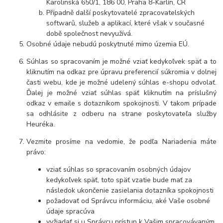
Karolinská 650/1, 186 00, Praha 8-Karlín, ČR
Případně další poskytovatelé zpracovatelských
softwarů, služeb a aplikací, které však v současné
době společnost nevyužívá.
Osobné údaje nebudú poskytnuté mimo územia EÚ.
Súhlas so spracovaním je možné vziať kedykoľvek späť a to
kliknutím na odkaz pre úpravu preferencií súkromia v dolnej
časti webu, kde je možné udelený súhlas e-shopu odvolať.
Ďalej je možné vziať súhlas späť kliknutím na príslušný
odkaz v emaile s dotazníkom spokojnosti. V takom prípade
sa odhlásite z odberu na strane poskytovateľa služby
Heuréka.
Vezmite prosíme na vedomie, že podľa Nariadenia máte
právo:
vziať súhlas so spracovaním osobných údajov
kedykoľvek späť, toto späť vzatie bude mať za
následok ukončenie zasielania dotazníka spokojnosti
požadovať od Správcu informáciu, aké Vaše osobné
údaje spracúva
vyžiadať si u Správcu prístup k Vašim spracovávaným