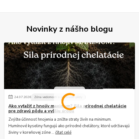
Novinky z nášho blogu
24
.
07
.
2026
Zóna vedomostí o úrodností pôdy
Ako vyťažiť z hnojív maximum? Sila prírodnej chelatácie
pre zdravú pôdu a vyššiu úrodu
Zvýšte účinnosť hnojenia a znížte straty živín na minimum.
Humínové kyseliny fungujú ako prírodné chelátory, ktoré udržiavajú
živiny v koreňovej zóne ...
čítať celé