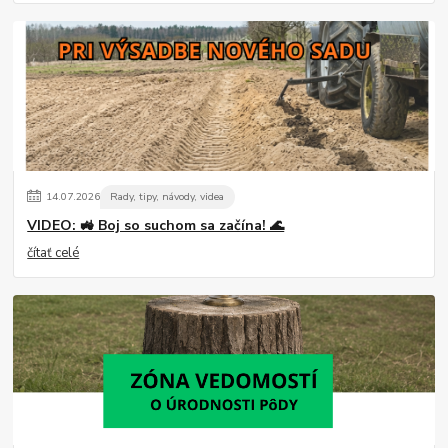
14
.
07
.
2026
Rady, tipy, návody, videa
VIDEO: 🚜 Boj so suchom sa začína! 🌊
čítať celé