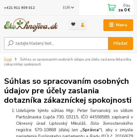
0
ks
EUR
+421 911 909 012
za
0 €
Menu
Hľadať
Úvod
Súhlas so spracovaním osobných údajov pre účely zaslania dotazníka
zákazníckej spokojnosti
Súhlas so spracovaním osobných
údajov pre účely zaslania
dotazníka zákazníckej spokojnosti
Udeľujete týmto súhlas Mgr. Peter Servanský, so sídlom
Partizánaska Ľupča 730, 03215, IČO 44558589, zapísaná v
Okresný úrad Liptovský Mikuláš, číslo živnostenského
registra: 570-10868 (ďalej len
„Správca“
), aby v zmysle
nariadenia Európskeho parlamentu a Rady (EÚ) č. 2016/679