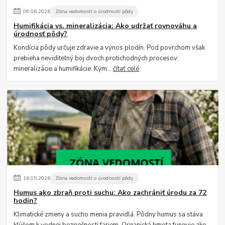
08
.
06
.
2026
Zóna vedomostí o úrodností pôdy
Humifikácia vs. mineralizácia: Ako udržať rovnováhu a
úrodnosť pôdy?
Kondícia pôdy určuje zdravie a výnos plodín. Pod povrchom však
prebieha neviditeľný boj dvoch protichodných procesov:
mineralizácie a humifikácie. Kým...
čítať celé
16
.
05
.
2026
Zóna vedomostí o úrodností pôdy
Humus ako zbraň proti suchu: Ako zachrániť úrodu za 72
hodín?
Klimatické zmeny a sucho menia pravidlá. Pôdny humus sa stáva
kľúčom k vodnej bezpečnosti fariem. Organická hmota funguje ako